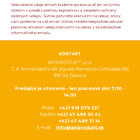
Vaše osobné údaje (email) budeme spracovávať len za týmto
účelom v súlade s platnou legislatívou a zásadami ochrany
osobných údajov. Súhlas potvrdíte kliknutím na odkaz, ktorý
vám pošleme na váš email. Súhlas môžete kedykoľvek odvolať
písomne, emailom alebo kliknutím na odkaz z ktoréhokoľvek
informačného emailu.
KONTAKT
®
APIPRODUKT
s.r.o.
J. A. Komenského 68 (bývalá Klementa Gottwalda 68)
991 06 Želovce
Predajňa je otvorená - len pracovné dni: 7:30 -
14:30
Mobil:
+421 918 079 221
Telefón:
+421 47 489 30 41,
+421 47 489 31 14
E-mail:
info@apiprodukt.sk