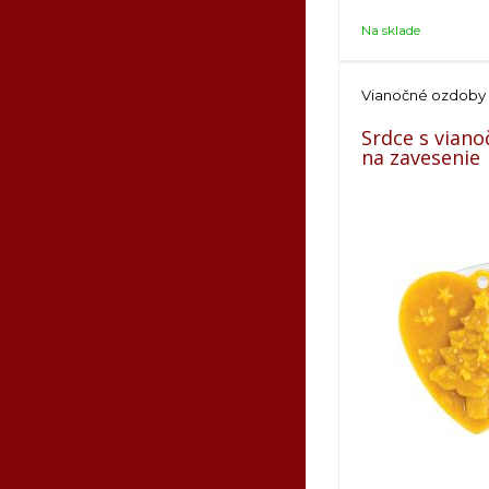
Na sklade
Vianočné ozdoby
Srdce s vian
na zavesenie