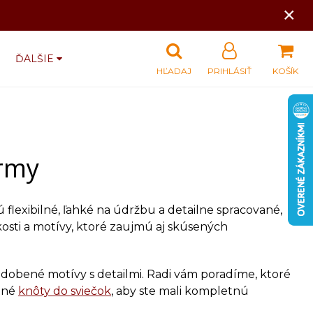
×
ĎALŠIE
HĽADAJ
PRIHLÁSIŤ
KOŠÍK
ormy
 flexibilné, ľahké na údržbu a detailne spracované,
ľkosti a motívy, ktoré zaujmú aj skúsených
obené motívy s detailmi. Radi vám poradíme, ktoré
itné
knôty do sviečok
, aby ste mali kompletnú