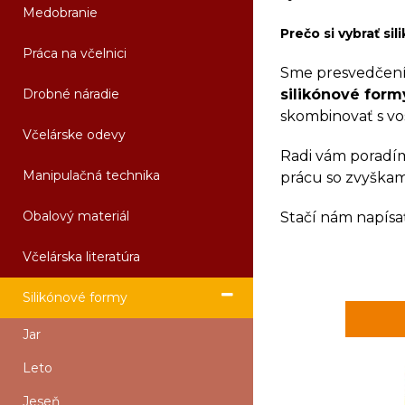
Medobranie
Prečo si vybrať si
Práca na včelnici
Sme presvedčení,
Drobné náradie
silikónové form
skombinovať s vo
Včelárske odevy
Radi vám poradíme
Manipulačná technika
prácu so zvyškami
Obalový materiál
Stačí nám napísa
Včelárska literatúra
Silikónové formy
Jar
Leto
Jeseň