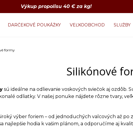
Výkup propolisu 40 € za kg!
DARČEKOVÉ POUKÁŽKY
VEĽKOOBCHOD
SLUŽBY
ové formy
Silikónové f
y
sú ideálne na odlievanie voskových sviečok aj ozdôb. Sú
okonalé odliatky. V našej ponuke nájdete rôzne tvary, ve
oký výber foriem – od jednoduchých valcových až po zd
sa najlepšie hodia k vašim plánom, a odporučíme aj kval