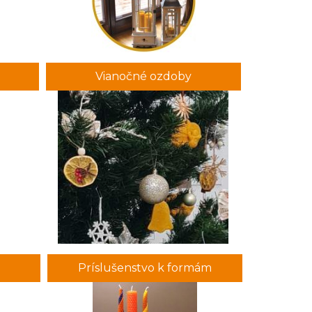
Vianočné ozdoby
Príslušenstvo k formám