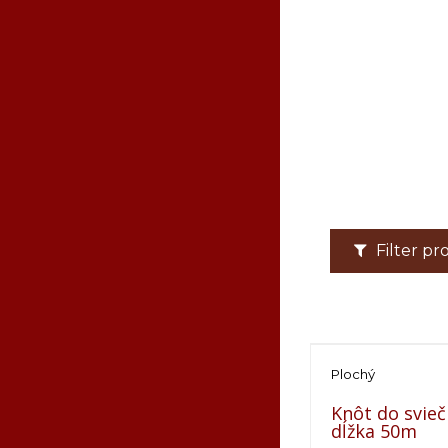
Filter p
Plochý
Knôt do svieč
dĺžka 50m