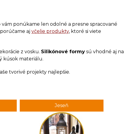
eto vám ponúkame len odolné a presne spracované
odporúčame aj
včelie produkty
, ktoré si viete
dekorácie z vosku.
Silikónové formy
sú vhodné aj na
dý kúsok materiálu.
e tvorivé projekty najlepšie.
Jeseň