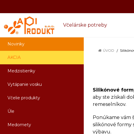
Včelárske potreby
Novinky
ÚVOD
Silikón
AKCIA
Medzistienky
Vytápanie vosku
Silikónové form
aby ste získali d
Včelie produkty
remeselníkov.
Úle
Ponúkame vám šir
silikónové formy 
Medomety
výbavu.