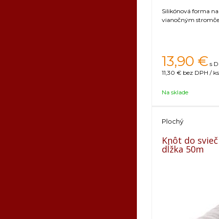
Silikónová forma na 
vianočným stromče
13,90
€
s D
11,30 €
bez DPH / ks
Na sklade
Plochý
Knôt do svieč
dĺžka 50m