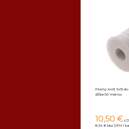
Plochý knôt 3x15 do 
dĺžke 50 metrov.
10,50
€
s 
8,54 €
bez DPH / ba