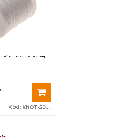
viečok z vosku, v celkovej
al
l
Kód
:
KNOT-50M-3x4