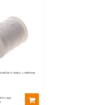
sviečok z vosku, v celkovej
DPH / bal
l