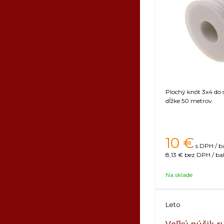
Plochý knôt 3x4 do s
dĺžke 50 metrov.
10
€
s DPH / b
8,13 €
bez DPH / ba
Na sklade
Leto