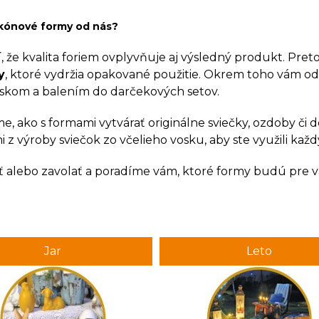
likónové formy od nás?
 že kvalita foriem ovplyvňuje aj výsledný produkt. Pr
y
, ktoré vydržia opakované použitie. Okrem toho vám 
skom a balením do darčekových setov.
, ako s formami vytvárať originálne sviečky, ozdoby či 
 z výroby sviečok zo včelieho vosku, aby ste využili kaž
ť alebo zavolať a poradíme vám, ktoré formy budú pre vaš
Jar
Leto