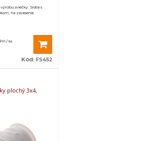
výrobu sviečky: Srdce s
kom, na zavesenie
PH / ks
Kód
:
FS452
ky plochý 3x4,