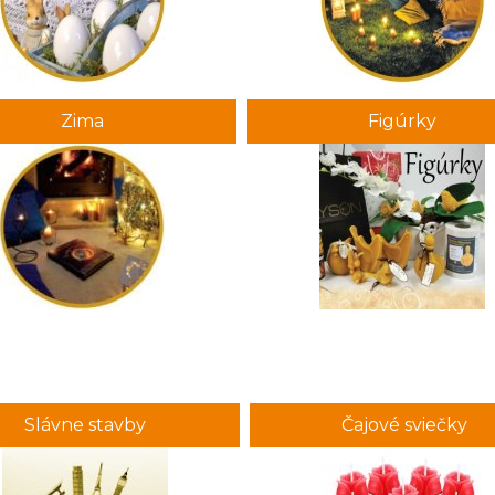
Zima
Figúrky
Slávne stavby
Čajové sviečky