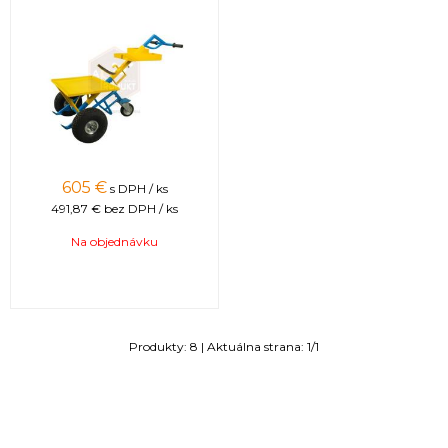
605
€
s DPH / ks
491,87 €
bez DPH / ks
Na objednávku
Produkty:
8
| Aktuálna strana:
1
/
1