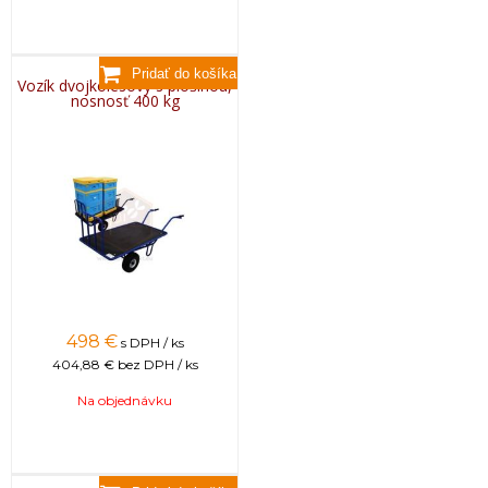
Vozík dvojkolesový s plošinou,
nosnosť 400 kg
498
€
s DPH / ks
404,88 €
bez DPH / ks
Na objednávku