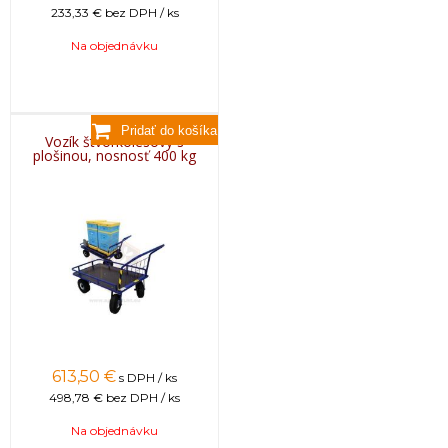
233,33 €
bez DPH / ks
Na objednávku
Vozík štvorkolesový s
plošinou, nosnosť 400 kg
613,50
€
s DPH / ks
498,78 €
bez DPH / ks
Na objednávku