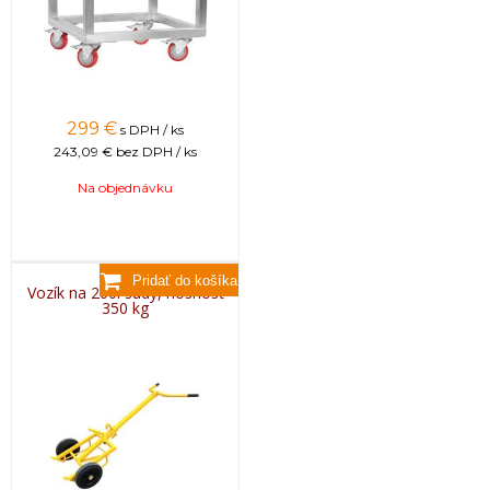
299
€
s DPH / ks
243,09 €
bez DPH / ks
Na objednávku
Vozík na 200l sudy, nosnosť
350 kg