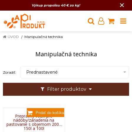
×
Výkup propolisu 40 € za kg!
ÚVOD
Manipulačná technika
Manipulačná technika
Prednastavené
Zoradiť:
Filter produktov
Prepravný vozík pre
nádoby/zariadenia na
pastovanie s objemom 200l,
150l a 100l