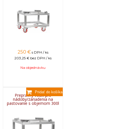
250
€
s DPH / ks
203,25 €
bez DPH / ks
Na objednávku
Prepravný vozík pre
nádoby/zariadenia na
pastovanie s objemom 300l