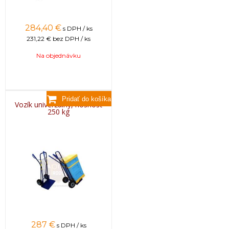
284,40
€
s DPH / ks
231,22 €
bez DPH / ks
Na objednávku
Vozík univerzálny, nosnosť
250 kg
287
€
s DPH / ks