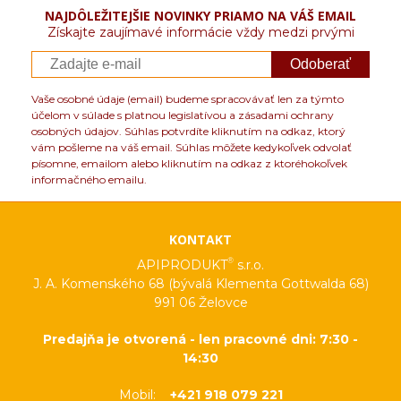
NAJDÔLEŽITEJŠIE NOVINKY PRIAMO NA VÁŠ EMAIL
Získajte zaujímavé informácie vždy medzi prvými
Odoberať
Vaše osobné údaje (email) budeme spracovávať len za týmto
účelom v súlade s platnou legislatívou a zásadami ochrany
osobných údajov. Súhlas potvrdíte kliknutím na odkaz, ktorý
vám pošleme na váš email. Súhlas môžete kedykoľvek odvolať
písomne, emailom alebo kliknutím na odkaz z ktoréhokoľvek
informačného emailu.
KONTAKT
®
APIPRODUKT
s.r.o.
J. A. Komenského 68 (bývalá Klementa Gottwalda 68)
991 06 Želovce
Predajňa je otvorená - len pracovné dni: 7:30 -
14:30
Mobil:
+421 918 079 221