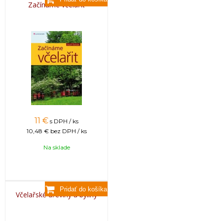
Začínáme včelařit
11
€
s DPH / ks
10,48 €
bez DPH / ks
Na sklade
Včelařské dřeviny a byliny