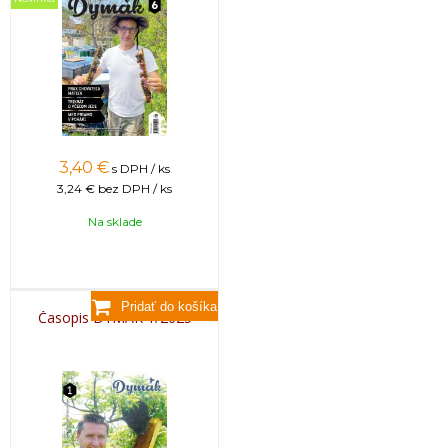
3,40
€
s DPH / ks
3,24 €
bez DPH / ks
Na sklade
Časopis DYMÁK 1/2025