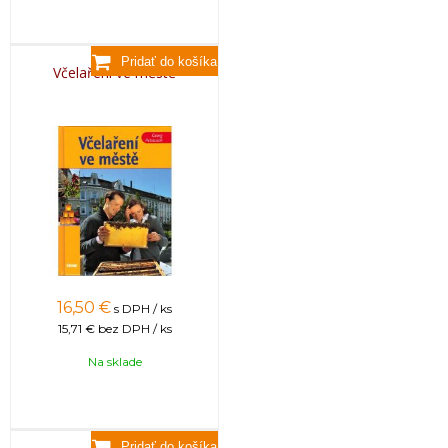
Včelaření ve městě
16,50
€
s DPH / ks
15,71 €
bez DPH / ks
Na sklade