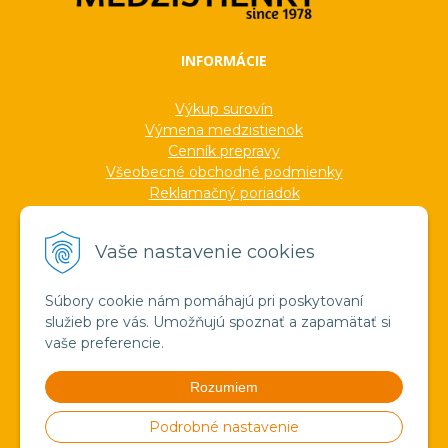
INFORMÁCIE
Výkup surovín
Výmena medzistienok
Cenník prepravy
Všeobecné obchodné podmienky
Reklamačný poriadok
Ochrana osobných údajov
Informácie o cookies
Vaše nastavenie cookies
Formuláre
Protokoly
Ocenenia
Súbory cookie nám pomáhajú pri poskytovaní
Veľkoobchod
služieb pre vás. Umožňujú spoznať a zapamätať si
Verejné obstarávanie
vaše preferencie.
Výroba sviečok zo včelieho vosku
Pravda o medzistienkach a vosku
Rozumiem
Spoznajte náš región!
Štúdium
Podrobné nastavenie