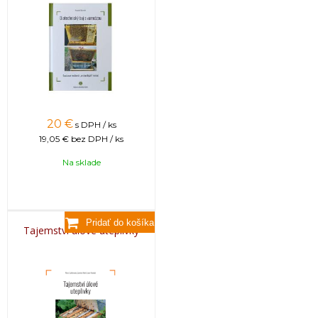
20
€
s DPH / ks
19,05 €
bez DPH / ks
Na sklade
Tajemství úlové uteplivky