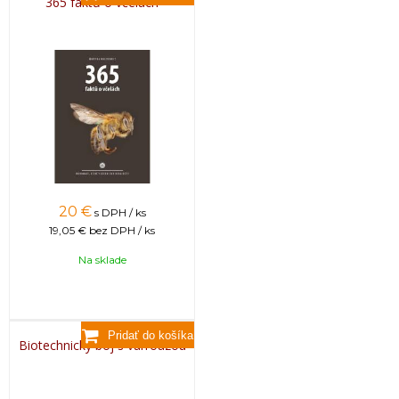
365 faktů o včelách
20
€
s DPH / ks
19,05 €
bez DPH / ks
Na sklade
Biotechnický boj s varroázou