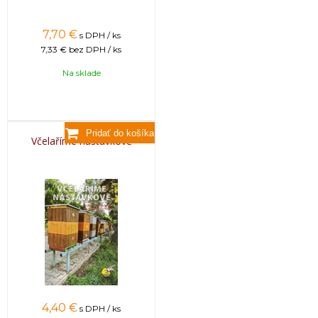
7,70
€
s DPH / ks
7,33 €
bez DPH / ks
Na sklade
Včelaříme nástavkově
4,40
€
s DPH / ks