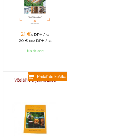
21
€
s DPH / ks
20 €
bez DPH / ks
Na sklade
Včelářime jednoduše