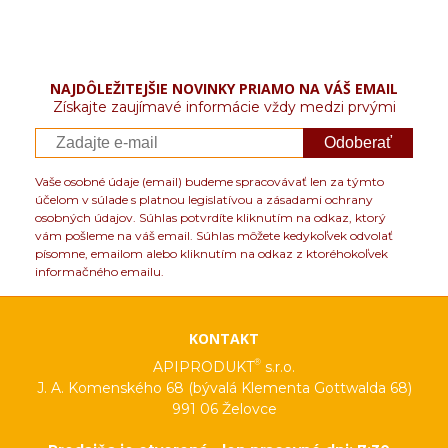
NAJDÔLEŽITEJŠIE NOVINKY PRIAMO NA VÁŠ EMAIL
Získajte zaujímavé informácie vždy medzi prvými
Odoberať
Vaše osobné údaje (email) budeme spracovávať len za týmto
účelom v súlade s platnou legislatívou a zásadami ochrany
osobných údajov. Súhlas potvrdíte kliknutím na odkaz, ktorý
vám pošleme na váš email. Súhlas môžete kedykoľvek odvolať
písomne, emailom alebo kliknutím na odkaz z ktoréhokoľvek
informačného emailu.
KONTAKT
®
APIPRODUKT
s.r.o.
J. A. Komenského 68 (bývalá Klementa Gottwalda 68)
991 06 Želovce