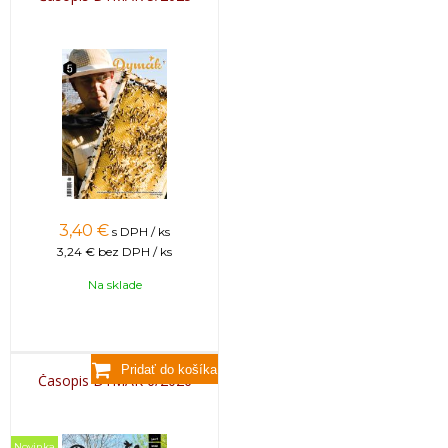
3,40
€
s DPH / ks
3,24 €
bez DPH / ks
Na sklade
Časopis DYMÁK 6/2026
Novinka