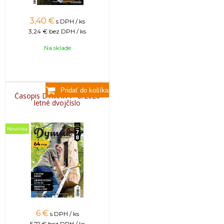
3,40
€
s DPH / ks
3,24 €
bez DPH / ks
Na sklade
Časopis DYMÁK 7+8/2026
letné dvojčíslo
Novinka
6
€
s DPH / ks
5,71 €
bez DPH / ks