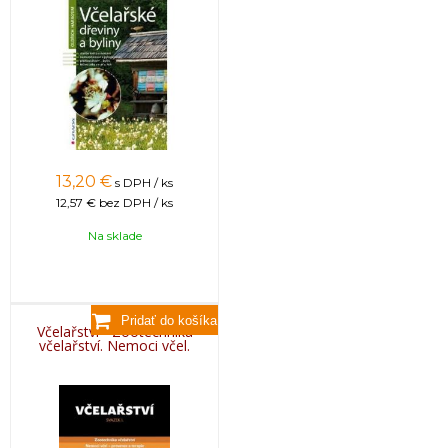
13,20
€
s DPH / ks
12,57 €
bez DPH / ks
Na sklade
Včelařství - Zootechnika
včelařství. Nemoci včel.