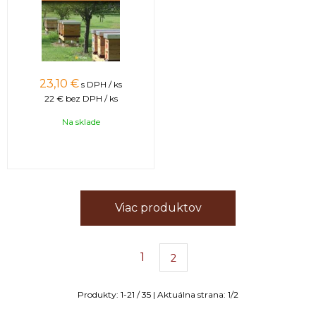
23,10
€
s DPH / ks
22 €
bez DPH / ks
Na sklade
Viac produktov
1
2
Produkty:
1
-
21
/
35
| Aktuálna strana:
1
/
2