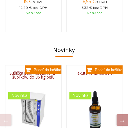
15 €
6,55 €
s DPH
s DPH
12,20 €
bez DPH
5,32 €
bez DPH
Na sklade
Na sklade
Novinky
Sušička peľu nerezová, 24
Tekuté rukavice 50ml
šuplíkov, do 36 kg peľu
Novinka
Novinka