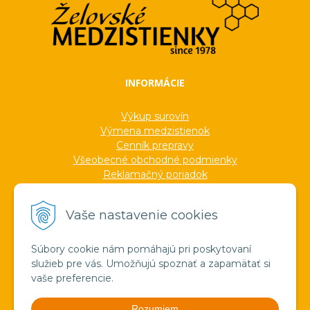
INFORMÁCIE
Výkup surovín
Výmena medzistienok
Cenník prepravy
Všeobecné obchodné podmienky
Reklamačný poriadok
Ochrana osobných údajov
Informácie o cookies
Vaše nastavenie cookies
Formuláre
Protokoly
Ocenenia
Súbory cookie nám pomáhajú pri poskytovaní
Veľkoobchod
služieb pre vás. Umožňujú spoznať a zapamätať si
Verejné obstarávanie
vaše preferencie.
Výroba sviečok zo včelieho vosku
Pravda o medzistienkach a vosku
Rozumiem