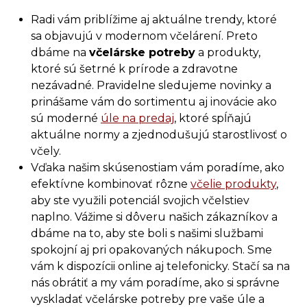
Radi vám priblížime aj aktuálne trendy, ktoré
sa objavujú v modernom včelárení. Preto
dbáme na
včelárske potreby
a produkty,
ktoré sú šetrné k prírode a zdravotne
nezávadné. Pravidelne sledujeme novinky a
prinášame vám do sortimentu aj inovácie ako
sú moderné
úle na predaj
, ktoré spĺňajú
aktuálne normy a zjednodušujú starostlivosť o
včely.
Vďaka našim skúsenostiam vám poradíme, ako
efektívne kombinovať rôzne
včelie produkty
,
aby ste využili potenciál svojich včelstiev
naplno. Vážime si dôveru našich zákazníkov a
dbáme na to, aby ste boli s našimi službami
spokojní aj pri opakovaných nákupoch. Sme
vám k dispozícii online aj telefonicky. Stačí sa na
nás obrátiť a my vám poradíme, ako si správne
vyskladať včelárske potreby pre vaše úle a