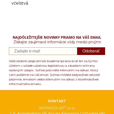
včelstvá.
NAJDÔLEŽITEJŠIE NOVINKY PRIAMO NA VÁŠ EMAIL
Získajte zaujímavé informácie vždy medzi prvými
Odoberať
Vaše osobné údaje (email) budeme spracovávať len za týmto
účelom v súlade s platnou legislatívou a zásadami ochrany
osobných údajov. Súhlas potvrdíte kliknutím na odkaz, ktorý
vám pošleme na váš email. Súhlas môžete kedykoľvek odvolať
písomne, emailom alebo kliknutím na odkaz z ktoréhokoľvek
informačného emailu.
KONTAKT
®
APIPRODUKT
s.r.o.
J. A. Komenského 68 (bývalá Klementa Gottwalda 68)