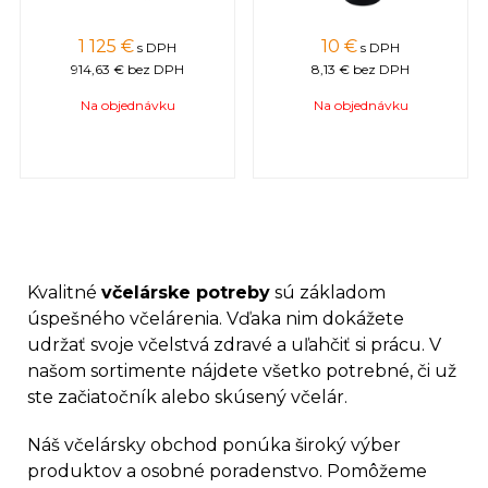
1 125 €
10 €
s DPH
s DPH
914,63 €
bez DPH
8,13 €
bez DPH
Na objednávku
Na objednávku
Kvalitné
včelárske potreby
sú základom
úspešného včelárenia. Vďaka nim dokážete
udržať svoje včelstvá zdravé a uľahčiť si prácu. V
našom sortimente nájdete všetko potrebné, či už
ste začiatočník alebo skúsený včelár.
Náš včelársky obchod ponúka široký výber
produktov a osobné poradenstvo. Pomôžeme