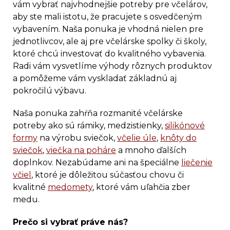
vám vybrať najvhodnejšie potreby pre včelárov,
aby ste mali istotu, že pracujete s osvedčeným
vybavením. Naša ponuka je vhodná nielen pre
jednotlivcov, ale aj pre včelárske spolky či školy,
ktoré chcú investovať do kvalitného vybavenia.
Radi vám vysvetlíme výhody rôznych produktov
a pomôžeme vám vyskladať základnú aj
pokročilú výbavu.
Naša ponuka zahŕňa rozmanité včelárske
potreby ako sú rámiky, medzistienky,
silikónové
formy
na výrobu sviečok,
včelie úle
,
knôty do
sviečok
,
viečka na poháre
a mnoho ďalších
doplnkov. Nezabúdame ani na špeciálne
liečenie
včiel
, ktoré je dôležitou súčasťou chovu či
kvalitné
medomety
, ktoré vám uľahčia zber
medu.
Prečo si vybrať práve nás?