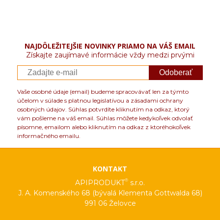
NAJDÔLEŽITEJŠIE NOVINKY PRIAMO NA VÁŠ EMAIL
Získajte zaujímavé informácie vždy medzi prvými
Odoberať
Vaše osobné údaje (email) budeme spracovávať len za týmto
účelom v súlade s platnou legislatívou a zásadami ochrany
osobných údajov. Súhlas potvrdíte kliknutím na odkaz, ktorý
vám pošleme na váš email. Súhlas môžete kedykoľvek odvolať
písomne, emailom alebo kliknutím na odkaz z ktoréhokoľvek
informačného emailu.
KONTAKT
®
APIPRODUKT
s.r.o.
J. A. Komenského 68 (bývalá Klementa Gottwalda 68)
991 06 Želovce