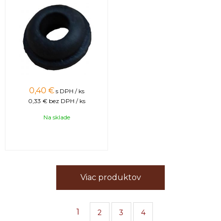
0,40
€
s DPH / ks
0,33 €
bez DPH / ks
Na sklade
Viac produktov
1
2
3
4