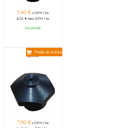
7,40
€
s DPH / ks
6,22 €
bez DPH / ks
Na sklade
Špička
7,90
€
s DPH / ks