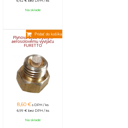
6,42 €
bez DPH / ks
Na sklade
Plynová dýza-trysky k
aerosolovému vyvíjaču
FURETTO
8,60
€
s DPH / ks
6,99 €
bez DPH / ks
Na sklade