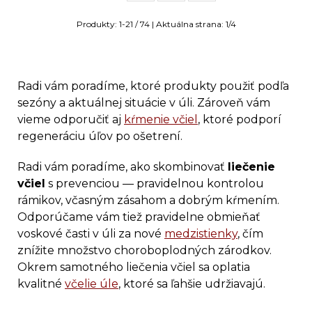
Produkty:
1
-
21
/
74
| Aktuálna strana:
1
/
4
Radi vám poradíme, ktoré produkty použiť podľa
sezóny a aktuálnej situácie v úli. Zároveň vám
vieme odporučiť aj
kŕmenie včiel
, ktoré podporí
regeneráciu úľov po ošetrení.
Radi vám poradíme, ako skombinovať
liečenie
včiel
s prevenciou — pravidelnou kontrolou
rámikov, včasným zásahom a dobrým kŕmením.
Odporúčame vám tiež pravidelne obmieňať
voskové časti v úli za nové
medzistienky
, čím
znížite množstvo choroboplodných zárodkov.
Okrem samotného liečenia včiel sa oplatia
kvalitné
včelie úle
, ktoré sa ľahšie udržiavajú.