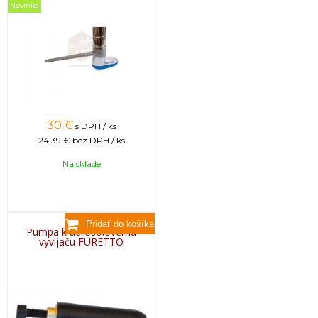
Novinka
30
€
s DPH / ks
24,39 €
bez DPH / ks
Na sklade
Pumpa k aerosolovému
vyvíjaču FURETTO