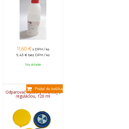
11,60
€
s DPH / ks
9,43 €
bez DPH / ks
Na sklade
Odparovač kyseliny mravčej s
reguláciou, 120 ml