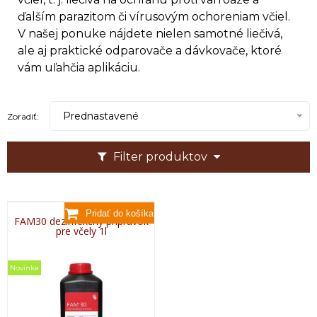
ďalším parazitom či vírusovým ochoreniam včiel.
V našej ponuke nájdete nielen samotné liečivá,
ale aj praktické odparovače a dávkovače, ktoré
vám uľahčia aplikáciu.
Prednastavené
Zoradiť:
Filter produktov
FAM30 dezinfekčný prípravok
pre včely 1l
Novinka