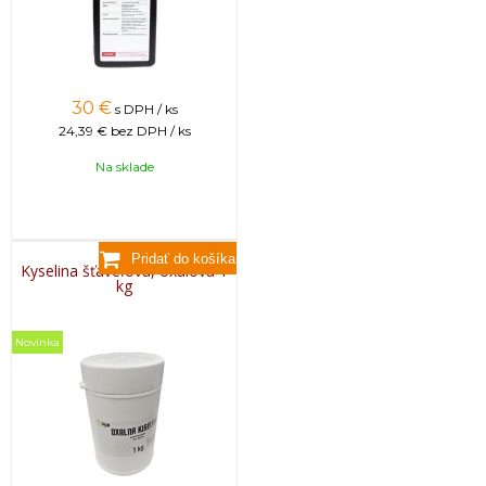
30
€
s DPH / ks
24,39 €
bez DPH / ks
Na sklade
Kyselina šťaveľová, oxálová 1
kg
Novinka