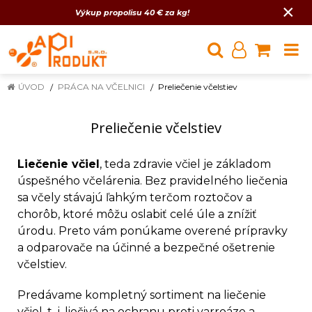
×
Výkup propolisu 40 € za kg!
ÚVOD
PRÁCA NA VČELNICI
Preliečenie včelstiev
Preliečenie včelstiev
Liečenie včiel
, teda zdravie včiel je základom
úspešného včelárenia. Bez pravidelného liečenia
sa včely stávajú ľahkým terčom roztočov a
chorôb, ktoré môžu oslabiť celé úle a znížiť
úrodu. Preto vám ponúkame overené prípravky
a odparovače na účinné a bezpečné ošetrenie
včelstiev.
Predávame kompletný sortiment na liečenie
včiel, t. j. liečivá na ochranu proti varroáze a