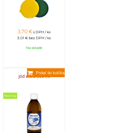
3,70
€
s DPH / ks
3,01 €
bez DPH / ks
Na sklade
Jód extra 300 ml
Novinka