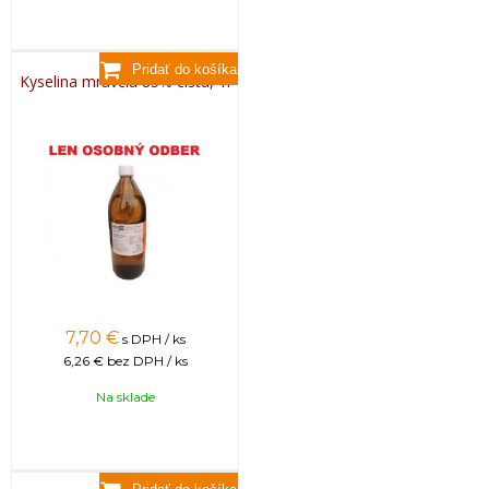
Kyselina mravčia 85% čistá, 1l
7,70
€
s DPH / ks
6,26 €
bez DPH / ks
Na sklade