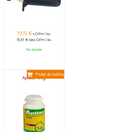
19,15
€
s DPH / ks
15,57 €
bez DPH / ks
Na sklade
Apilac, 100g