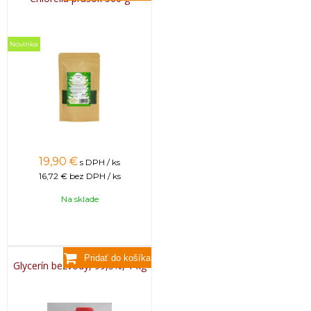
Novinka
19,90
€
s DPH / ks
16,72 €
bez DPH / ks
Na sklade
Glycerín bezvodý, 99,5%, 1 kg