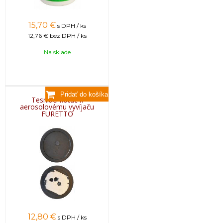
15,70
€
s DPH / ks
12,76 €
bez DPH / ks
Na sklade
Tesniaci kotúč k
aerosolovému vyvíjaču
FURETTO
12,80
€
s DPH / ks