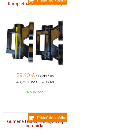
Kompletná rukoväť+skrutky
59,40
€
s DPH / ks
48,29 €
bez DPH / ks
Na sklade
Gumené tesnenie k plynovej
pumpičke