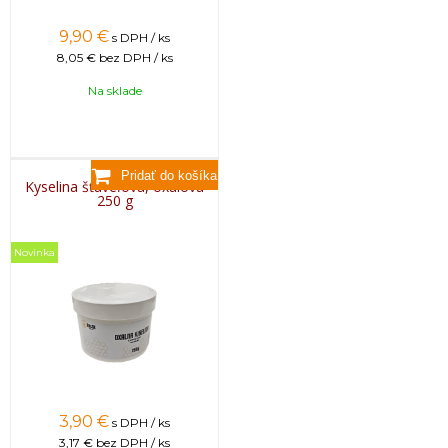
9,90
€
s DPH / ks
8,05 €
bez DPH / ks
Na sklade
Kyselina šťaveľová, oxálová
250 g
Novinka
3,90
€
s DPH / ks
3,17 €
bez DPH / ks