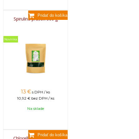
Spirulina prášok 500 g
Novinka
13
€
s DPH / ks
10,92 €
bez DPH / ks
Na sklade
Chlorella prášok 500 g