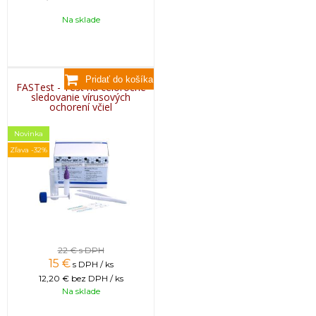
Na sklade
FASTest - Test na celoročné
sledovanie vírusových
ochorení včiel
Novinka
Zľava -32%
22 €
s DPH
15
€
s DPH / ks
12,20 €
bez DPH / ks
Na sklade