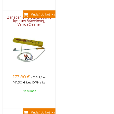
Zariadenie na odparovanie
kyseliny šťaveľovej,
VarroaCleaner
173,80
€
s DPH / ks
141,30 €
bez DPH / ks
Na sklade