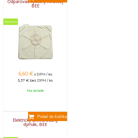
Odparovač kyseliny mravčej
BEE
Novinka
6,60
€
s DPH / ks
5,37 €
bez DPH / ks
Na sklade
Elektrický antivaroázny
dymák, BEE