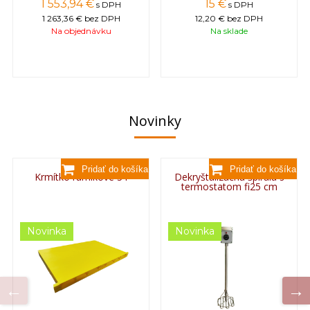
1 553,94 €
15 €
s DPH
s DPH
1 263,36 €
bez DPH
12,20 €
bez DPH
Na objednávku
Na sklade
Novinky
Krmítko rámikové 3 l
Dekryštalizačná špirála s
termostatom fi25 cm
Novinka
Novinka