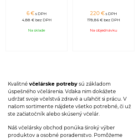
6 €
220 €
s DPH
s DPH
4,88 €
bez DPH
178,86 €
bez DPH
Na sklade
Na objednávku
Kvalitné
včelárske potreby
sú základom
úspešného včelárenia. Vďaka nim dokážete
udržať svoje včelstvá zdravé a uľahčiť si prácu. V
našom sortimente nájdete všetko potrebné, či už
ste začiatočník alebo skúsený včelár.
Náš včelársky obchod ponúka široký výber
produktov a osobné poradenstvo. Pomôžeme