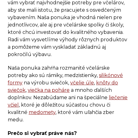
vám vybrať najvhodnejšie potreby pre včelárov,
aby ste mali istotu, že pracujete s osvedčeným
vybavením. Naša ponuka je vhodná nielen pre
jednotlivcov, ale aj pre včelárske spolky či školy,
ktoré chcú investovať do kvalitného vybavenia.
Radi vám vysvetlíme výhody rôznych produktov
a pomôžeme vám vyskladať základnú aj
pokročilú výbavu.
Naša ponuka zahŕňa rozmanité včelárske
potreby ako sú rámiky, medzistienky,
silikónové
formy
na výrobu sviečok,
včelie úle
,
knôty do
sviečok
,
viečka na poháre
a mnoho ďalších
doplnkov. Nezabúdame ani na špeciálne
liečenie
včiel
, ktoré je dôležitou súčasťou chovu či
kvalitné
medomety
, ktoré vám uľahčia zber
medu.
Prečo si vybrať práve nás?