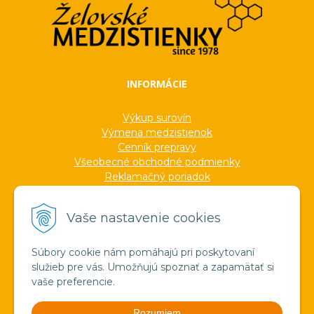
INFORMÁCIE
Výkup surovín
Výmena medzistienok
Cenník prepravy
Všeobecné obchodné podmienky
Reklamačný poriadok
Ochrana osobných údajov
Informácie o cookies
Vaše nastavenie cookies
Formuláre
Protokoly
Ocenenia
Súbory cookie nám pomáhajú pri poskytovaní
Veľkoobchod
služieb pre vás. Umožňujú spoznať a zapamätať si
Verejné obstarávanie
vaše preferencie.
Výroba sviečok zo včelieho vosku
Pravda o medzistienkach a vosku
Rozumiem