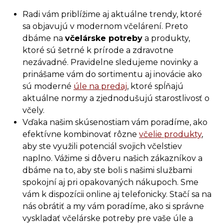
Radi vám priblížime aj aktuálne trendy, ktoré
sa objavujú v modernom včelárení. Preto
dbáme na
včelárske potreby
a produkty,
ktoré sú šetrné k prírode a zdravotne
nezávadné. Pravidelne sledujeme novinky a
prinášame vám do sortimentu aj inovácie ako
sú moderné
úle na predaj
, ktoré spĺňajú
aktuálne normy a zjednodušujú starostlivosť o
včely.
Vďaka našim skúsenostiam vám poradíme, ako
efektívne kombinovať rôzne
včelie produkty
,
aby ste využili potenciál svojich včelstiev
naplno. Vážime si dôveru našich zákazníkov a
dbáme na to, aby ste boli s našimi službami
spokojní aj pri opakovaných nákupoch. Sme
vám k dispozícii online aj telefonicky. Stačí sa na
nás obrátiť a my vám poradíme, ako si správne
vyskladať včelárske potreby pre vaše úle a