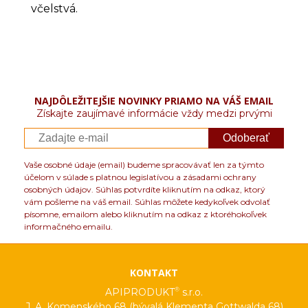
včelstvá.
NAJDÔLEŽITEJŠIE NOVINKY PRIAMO NA VÁŠ EMAIL
Získajte zaujímavé informácie vždy medzi prvými
Odoberať
Vaše osobné údaje (email) budeme spracovávať len za týmto
účelom v súlade s platnou legislatívou a zásadami ochrany
osobných údajov. Súhlas potvrdíte kliknutím na odkaz, ktorý
vám pošleme na váš email. Súhlas môžete kedykoľvek odvolať
písomne, emailom alebo kliknutím na odkaz z ktoréhokoľvek
informačného emailu.
KONTAKT
®
APIPRODUKT
s.r.o.
J. A. Komenského 68 (bývalá Klementa Gottwalda 68)