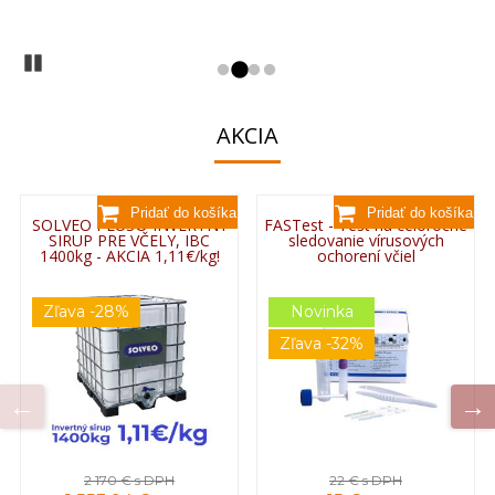
Prejsť na snímku 
Prejsť na snímku
Prejsť na snímk
Prejsť na sním
Pozastaviť
AKCIA
SOLVEO PLUS® INVERTNÝ
FASTest - Test na celoročné
SIRUP PRE VČELY, IBC
sledovanie vírusových
1400kg - AKCIA 1,11€/kg!
ochorení včiel
Zľava -28%
Novinka
Zľava -32%
2 170 €
s DPH
22 €
s DPH