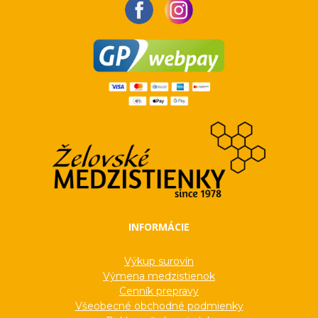
INFORMÁCIE
Výkup surovín
Výmena medzistienok
Cenník prepravy
Všeobecné obchodné podmienky