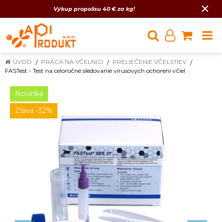
×
Výkup propolisu 40 € za kg!
ÚVOD
PRÁCA NA VČELNICI
PRELIEČENIE VČELSTIEV
FASTest - Test na celoročné sledovanie vírusových ochorení včiel
Novinka
Zľava -32%