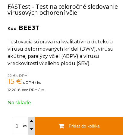
FASTest - Test na celoročné sledovanie
vírusových ochorení včiel
BEE3T
Kód
:
Testovacia súprava na kvalitatívnu detekciu
vírusu deformovaných krídel (DWV), vírusu
akútnej paralýzy včiel (ABPV) a vírusu
vreckovitosti včelieho plodu (SBV).
22 €
s DPH
15
€
s DPH / ks
12,20 €
bez DPH / ks
Na sklade
Pridať do košíka
ks