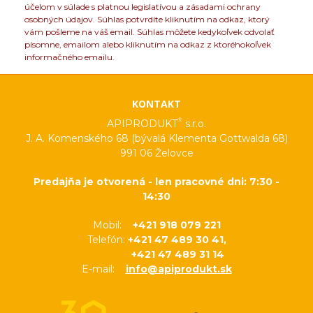
účelom v súlade s platnou legislatívou a zásadami ochrany
osobných údajov. Súhlas potvrdíte kliknutím na odkaz, ktorý
vám pošleme na váš email. Súhlas môžete kedykoľvek odvolať
písomne, emailom alebo kliknutím na odkaz z ktoréhokoľvek
informačného emailu.
KONTAKT
®
APIPRODUKT
s.r.o.
J. A. Komenského 68 (bývalá Klementa Gottwalda 68)
991 06 Želovce
Predajňa je otvorená - len pracovné dni: 7:30 -
14:30
Mobil:
+421 918 079 221
Telefón:
+421 47 489 30 41,
+421 47 489 31 14
E-mail:
info@apiprodukt.sk