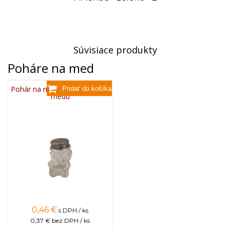
Súvisiace produkty
Poháre na med
Pohár na med Macko na 50 g
medu
0,46
€
s DPH / ks
0,37 €
bez DPH / ks