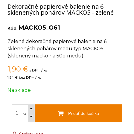
Dekoračné papierové balenie na 6
sklenených pohárov MACKO5 - zelené
MACKO5_G61
Kód
:
Zelené dekoračné papierové balenie na 6
sklenených pohárov medu typ MACKO5
(sklenený macko na 50g medu)
1,90
€
s DPH / ks
1,54 €
bez DPH / ks
Na sklade
Pridať do košíka
ks