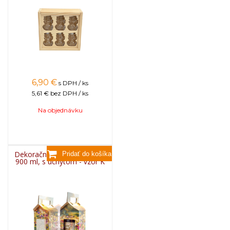
6,90
€
s DPH / ks
5,61 €
bez DPH / ks
Na objednávku
Dekoračný kartón na pohár
900 ml, s úchytom - vzor K