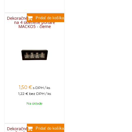
Dekoračné papierové balenie
na 4 sklenené poháre
MACKO5 - čierne
1,50
€
s DPH / ks
1,22 €
bez DPH / ks
Na sklade
Dekoračné papierové balenie