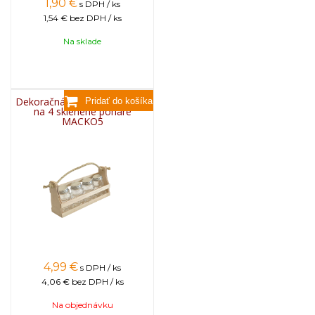
1,90
€
s DPH / ks
1,54 €
bez DPH / ks
Na sklade
Dekoračná prepravka z dreva
na 4 sklenené poháre
MACKO5
4,99
€
s DPH / ks
4,06 €
bez DPH / ks
Na objednávku