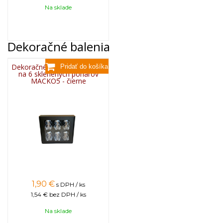
Na sklade
Dekoračné balenia
Dekoračné papierové balenie
na 6 sklenených pohárov
MACKO5 - čierne
1,90
€
s DPH / ks
1,54 €
bez DPH / ks
Na sklade