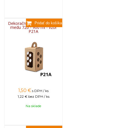
Dekoračný kartón na pohár
medu 720 - 900 ml - vzor
P21A
1,50
€
s DPH / ks
1,22 €
bez DPH / ks
Na sklade