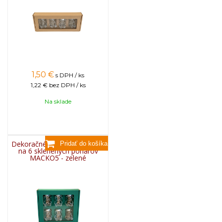
1,50
€
s DPH / ks
1,22 €
bez DPH / ks
Na sklade
Dekoračné papierové balenie
na 6 sklenených pohárov
MACKO5 - zelené