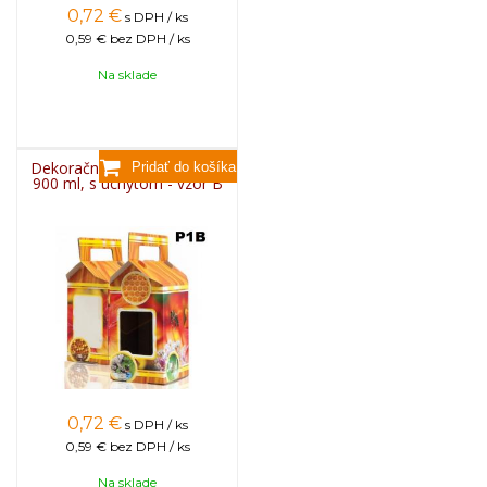
0,72
€
s DPH / ks
0,59 €
bez DPH / ks
Na sklade
Dekoračný kartón na pohár
900 ml, s úchytom - vzor B
0,72
€
s DPH / ks
0,59 €
bez DPH / ks
Na sklade