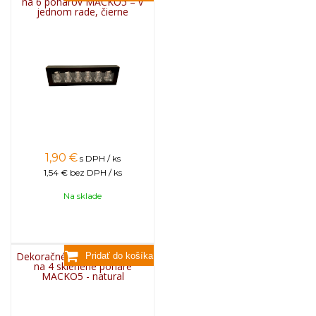
na 6 pohárov MACKO5 – v
jednom rade, čierne
1,90
€
s DPH / ks
1,54 €
bez DPH / ks
Na sklade
Dekoračné papierové balenie
na 4 sklenené poháre
MACKO5 - natural