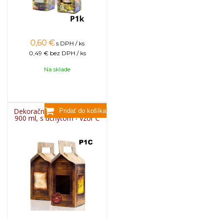
0,60
€
s DPH / ks
0,49 €
bez DPH / ks
Na sklade
Dekoračný kartón na pohár
900 ml, s úchytom - vzor C