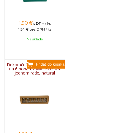
1,90
€
s DPH / ks
1,54 €
bez DPH / ks
Na sklade
Dekoračné papierové balenie
na 6 pohárov MACKO5 – v
jednom rade, natural