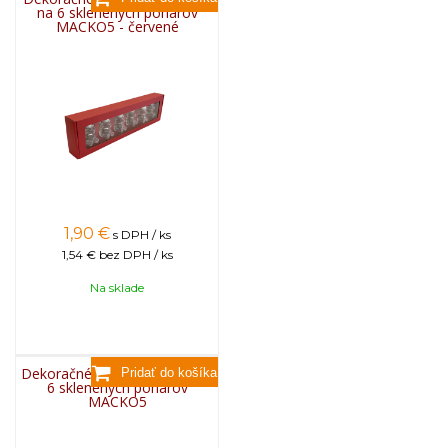
na 6 sklenených pohárov
MACKO5 - červené
1,90
€
s DPH / ks
1,54 €
bez DPH / ks
Na sklade
Dekoračné balenie z dreva na
6 sklenených pohárov
MACKO5