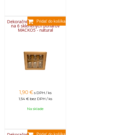
Dekoračné papierové balenie
na 6 sklenených pohárov
MACKO5 - natural
1,90
€
s DPH / ks
1,54 €
bez DPH / ks
Na sklade
Dekoračné papierové balenie