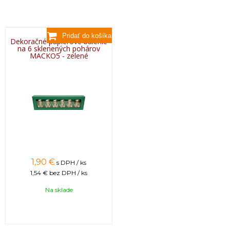
Dekoračné papierové balenie
na 6 sklenených pohárov
MACKO5 - zelené
1,90 €
s DPH / ks
1,54 €
bez DPH / ks
Na sklade