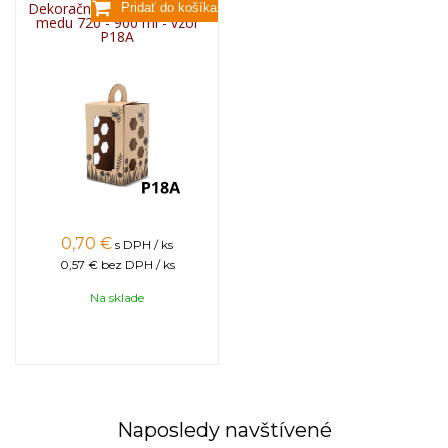
Dekoračný kartón na pohár
medu 720 - 900 ml - vzor
P18A
0,70
€
s DPH / ks
0,57 €
bez DPH / ks
Na sklade
Naposledy navštívené