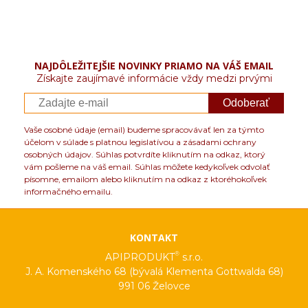
NAJDÔLEŽITEJŠIE NOVINKY PRIAMO NA VÁŠ EMAIL
Získajte zaujímavé informácie vždy medzi prvými
Odoberať
Vaše osobné údaje (email) budeme spracovávať len za týmto
účelom v súlade s platnou legislatívou a zásadami ochrany
osobných údajov. Súhlas potvrdíte kliknutím na odkaz, ktorý
vám pošleme na váš email. Súhlas môžete kedykoľvek odvolať
písomne, emailom alebo kliknutím na odkaz z ktoréhokoľvek
informačného emailu.
KONTAKT
®
APIPRODUKT
s.r.o.
J. A. Komenského 68 (bývalá Klementa Gottwalda 68)
991 06 Želovce