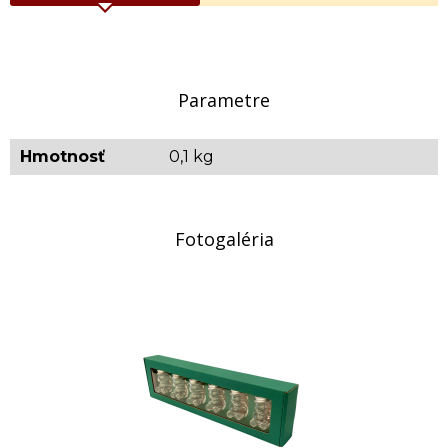
Uvedená cena je za 1 ks papierového balenia.
Parametre
Hmotnosť
0,1 kg
Fotogaléria