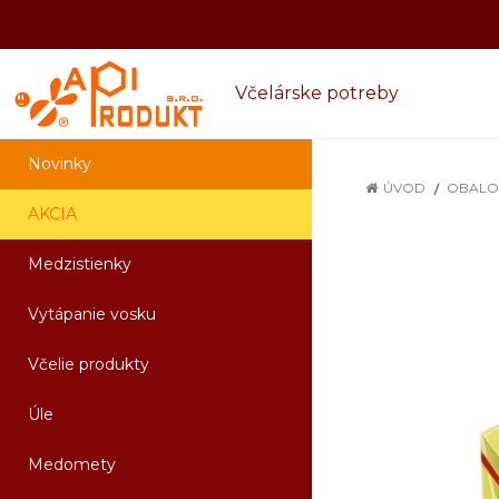
Včelárske potreby
Novinky
ÚVOD
OBALO
AKCIA
Medzistienky
Vytápanie vosku
Včelie produkty
Úle
Medomety