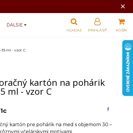
×
ĎALŠIE
HĽADAJ
PRIHLÁSIŤ
KOŠÍK
35 ml - vzor C
oračný kartón na pohárik
5 ml - vzor C
1c
čný kartón pre pohárik na med s objemom 30 –
 rôznymi včelárskymi motívami.