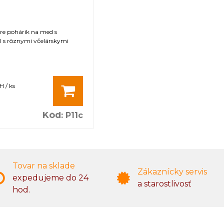
re pohárik na med s
 s rôznymi včelárskymi
H / ks
Kód
:
P11c
Tovar na sklade
Zákaznícky servis
expedujeme do 24
a starostlivosť
hod.