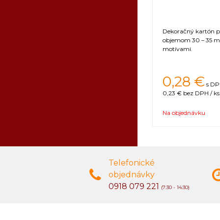
Dekoračný kartón p
objemom 30 – 35 ml
motívami.
0,28 €
s DP
0,23 €
bez DPH / ks
Na objednávku
Telefonické
objednávky
0918 079 221
(7:30 - 14:30)