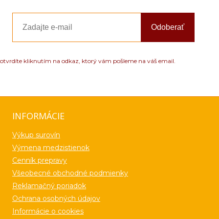
Odoberať
otvrdíte kliknutím na odkaz, ktorý vám pošleme na váš email.
INFORMÁCIE
Výkup surovín
Výmena medzistienok
Cenník prepravy
Všeobecné obchodné podmienky
Reklamačný poriadok
Ochrana osobných údajov
Informácie o cookies