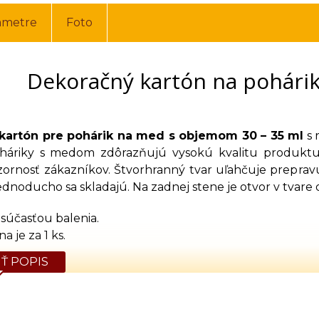
ametre
Foto
Dekoračný kartón na pohárik 
kartón pre pohárik na med s objemom 30 – 35 ml
s 
háriky s medom zdôrazňujú vysokú kvalitu produktu
ornosť zákazníkov. Štvorhranný tvar uľahčuje preprav
jednoducho sa skladajú. Na zadnej stene je otvor v tvare 
 súčasťou balenia.
 je za 1 ks.
Ť POPIS