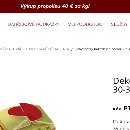
Výkup propolisu 40 € za kg!
DARČEKOVÉ POUKÁŽKY
VEĽKOOBCHOD
SLUŽBY
VÝ MATERIÁL
DEKORAČNÉ BALENIA
Dekoračný kartón na pohárik 30-
Dek
30-3
P1
Kód
:
Dekora
35 ml s