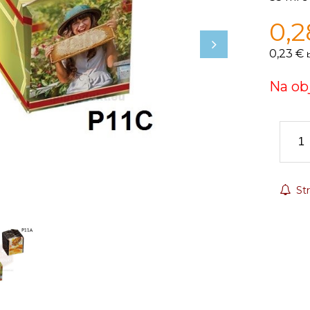
0,2
0,23 €
Na ob
Str