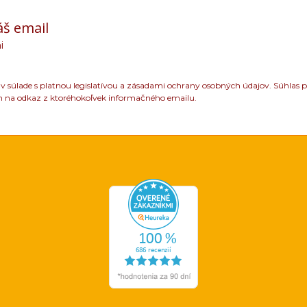
áš email
i
 súlade s platnou legislatívou a zásadami ochrany osobných údajov. Súhlas p
m na odkaz z ktoréhokoľvek informačného emailu.