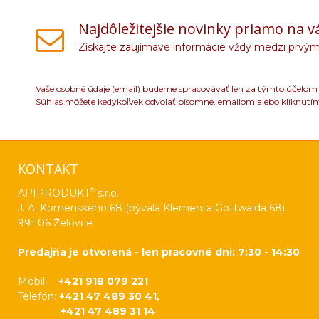
Najdôležitejšie novinky priamo na v
Získajte zaujímavé informácie vždy medzi prvým
Vaše osobné údaje (email) budeme spracovávať len za týmto účelom v
Súhlas môžete kedykoľvek odvolať písomne, emailom alebo kliknutí
KONTAKT
®
APIPRODUKT
s.r.o.
J. A. Komenského 68 (bývalá Klementa Gottwalda 68)
991 06 Želovce
Predajňa je otvorená - len pracovné dni: 7:30 - 14:30
Mobil:
+421 918 079 221
Telefón:
+421 47 489 30 41,
+421 47 489 31 14