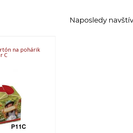
Naposledy navští
rtón na pohárik
r C