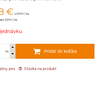
8
€
s DPH / ks
bez DPH / ks
jednávku
Pridať do košíka
ks
ážny pes
Otázka na produkt