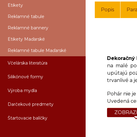
Etikety
Popis
Par
Reklamné tabule
Reklamné bannery
Etikety Maďarské
Reklamné tabule Maďarské
Dekoračný 
Včelárska literatúra
na malé po
upútajú poz
Silikónové formy
trvanlivé a 
Výroba mydla
Pohár nie je
Uvedená cena
Darčekové predmety
ZOBRAZI
Štartovacie balíčky