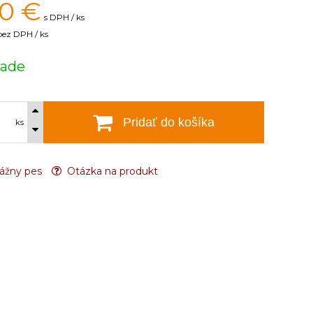
80
€
s DPH / ks
bez DPH / ks
lade
Pridať do košíka
ks
ážny pes
Otázka na produkt