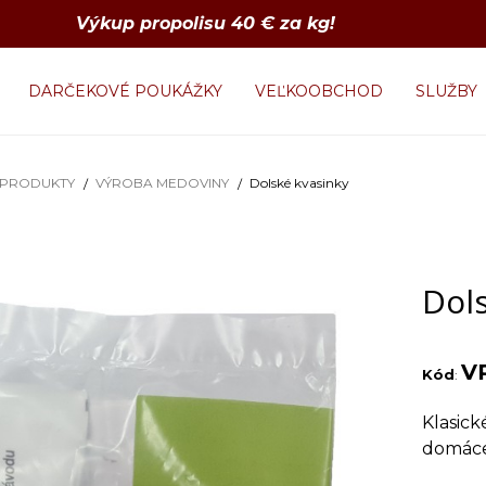
Výkup propolisu 40 € za kg!
DARČEKOVÉ POUKÁŽKY
VEĽKOOBCHOD
SLUŽBY
 PRODUKTY
VÝROBA MEDOVINY
Dolské kvasinky
Dol
V
Kód
:
Klasick
domáce