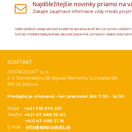
Najdôležitejšie novinky priamo na v
Získajte zaujímavé informácie vždy medzi prvým
Vaše osobné údaje (email) budeme spracovávať len za týmto účelom v
Súhlas môžete kedykoľvek odvolať písomne, emailom alebo kliknutí
KONTAKT
®
APIPRODUKT
s.r.o.
J. A. Komenského 68 (bývalá Klementa Gottwalda 68)
991 06 Želovce
Predajňa je otvorená - len pracovné dni: 7:30 - 14:30
Mobil:
+421 918 079 221
Telefón:
+421 47 489 30 41,
+421 47 489 31 14
E-mail:
info@apiprodukt.sk