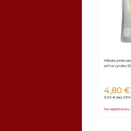
Hlboko prekvasu
soľ na výrobu 5
4,80
€
3,90 €
bez DPH 
Na objednávku