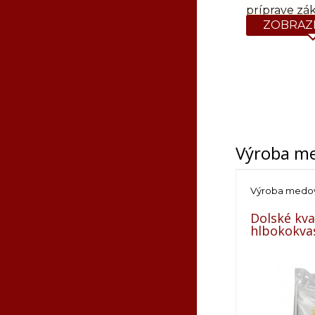
príprave zá
ZOBRAZI
Výroba m
Výroba medov
Dolské kva
hlbokokva