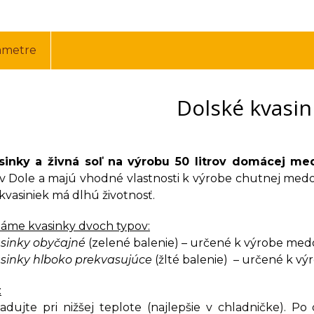
ametre
Dolské kvasin
sinky a živná soľ na výrobu 50 litrov domácej me
v Dole a majú vhodné vlastnosti k výrobe chutnej medov
 kvasiniek má dlhú životnosť.
áme kvasinky dvoch typov:
sinky obyčajné
(zelené balenie) – určené k výrobe med
sinky hlboko prekvasujúce
(žlté balenie) – určené k v
:
ladujte pri nižšej teplote (najlepšie v chladničke). 