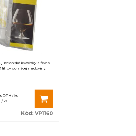
júce dolské kvasinky a živná
0 litrov domácej medoviny.
s DPH / ks
/ ks
Kód
:
VP1160