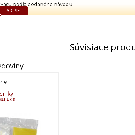
kvasu podľa dodaného návodu.
Ť POPIS
Súvisiace prod
edoviny
iny
sinky
sujúce