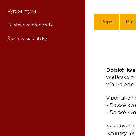
Výroba mydla
Popis
Par
Darčekové predmety
Štartovacie balíčky
Dolské kva
včelárskom 
vín. Balenie
V ponuke m
-
Dolské kva
-
Dolské kva
Skladovanie
Kvasinky sk