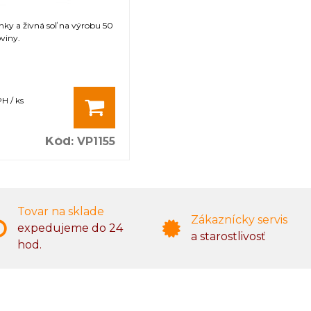
inky a živná soľ na výrobu 50
viny.
H / ks
Kód
:
VP1155
Tovar na sklade
Zákaznícky servis
expedujeme do 24
a starostlivosť
hod.