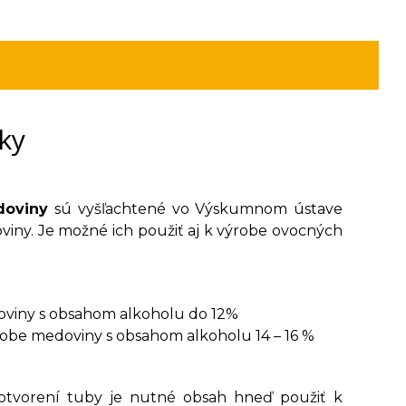
ky
doviny
sú vyšľachtené vo Výskumnom ústave
iny. Je možné ich použiť aj k výrobe ovocných
oviny s obsahom alkoholu do 12%
ýrobe medoviny s obsahom alkoholu 14 – 16 %
Po otvorení tuby je nutné obsah hneď použiť k