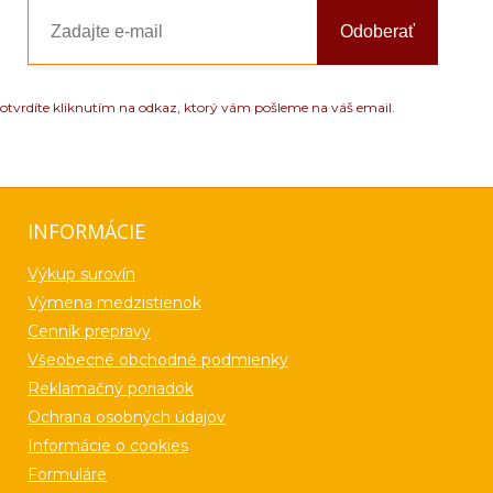
Odoberať
otvrdíte kliknutím na odkaz, ktorý vám pošleme na váš email.
INFORMÁCIE
Výkup surovín
Výmena medzistienok
Cenník prepravy
Všeobecné obchodné podmienky
Reklamačný poriadok
Ochrana osobných údajov
Informácie o cookies
Formuláre