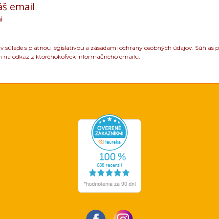
áš email
i
 súlade s platnou legislatívou a zásadami ochrany osobných údajov. Súhlas p
m na odkaz z ktoréhokoľvek informačného emailu.