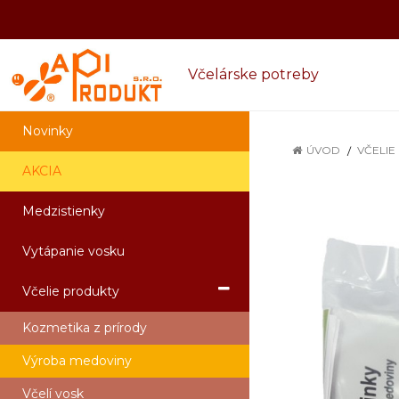
Včelárske potreby
Novinky
ÚVOD
VČELIE
AKCIA
Medzistienky
Vytápanie vosku
Včelie produkty
Kozmetika z prírody
Výroba medoviny
Včelí vosk