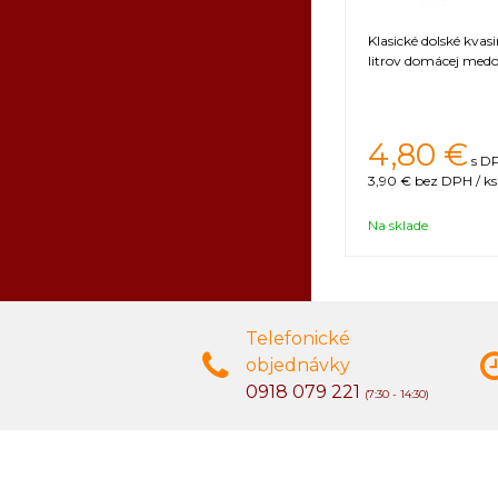
Klasické dolské kvas
litrov domácej medo
4,80 €
s DP
3,90 €
bez DPH / ks
Na sklade
Telefonické
objednávky
0918 079 221
(7:30 - 14:30)