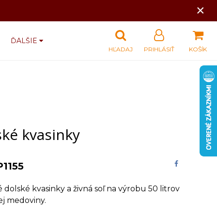
×
ĎALŠIE
HĽADAJ
PRIHLÁSIŤ
KOŠÍK
ské kvasinky
P1155
é dolské kvasinky a živná soľ na výrobu 50 litrov
j medoviny.