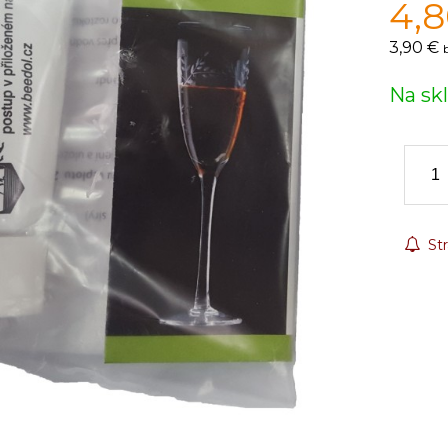
4,
3,90 €
Na sk
Str