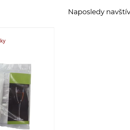
Naposledy navští
nky