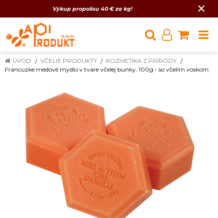
×
Výkup propolisu 40 € za kg!
ÚVOD
VČELIE PRODUKTY
KOZMETIKA Z PRÍRODY
Francúzke medové mydlo v tvare včelej bunky, 100g - so včelím voskom