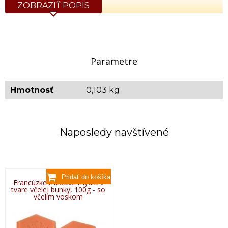
ZOBRAZIŤ POPIS
Parametre
Hmotnosť
0,103 kg
Naposledy navštívené
Francúzke medové mydlo v
tvare včelej bunky, 100g - so
včelím voskom