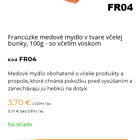
Francúzke medové mydlo v tvare včelej
bunky, 100g - so včelím voskom
FR04
Kód
:
Medové mydlo obohatené o včelie produkty a
propolis, ktoré chránia pokožku pred vysúšaním a
zanechávajú ju hebkú na dotyk.
3,70
€
s DPH / ks
3,01 €
bez DPH / ks
Na sklade