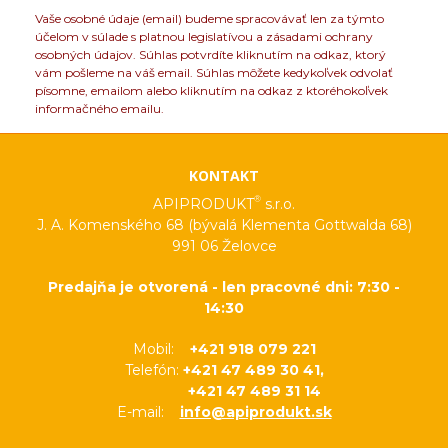
Vaše osobné údaje (email) budeme spracovávať len za týmto
účelom v súlade s platnou legislatívou a zásadami ochrany
osobných údajov. Súhlas potvrdíte kliknutím na odkaz, ktorý
vám pošleme na váš email. Súhlas môžete kedykoľvek odvolať
písomne, emailom alebo kliknutím na odkaz z ktoréhokoľvek
informačného emailu.
KONTAKT
®
APIPRODUKT
s.r.o.
J. A. Komenského 68 (bývalá Klementa Gottwalda 68)
991 06 Želovce
Predajňa je otvorená - len pracovné dni: 7:30 -
14:30
Mobil:
+421 918 079 221
Telefón:
+421 47 489 30 41,
+421 47 489 31 14
E-mail:
info@apiprodukt.sk