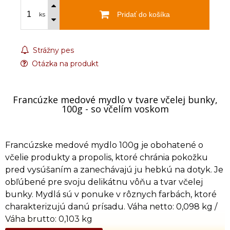
Pridať do košíka
ks
Strážny pes
Otázka na produkt
Francúzke medové mydlo v tvare včelej bunky,
100g - so včelím voskom
Francúzske medové mydlo 100g je obohatené o
včelie produkty a propolis, ktoré chránia pokožku
pred vysúšaním a zanechávajú ju hebkú na dotyk. Je
obľúbené pre svoju delikátnu vôňu a tvar včelej
bunky. Mydlá sú v ponuke v rôznych farbách, ktoré
charakterizujú danú prísadu. Váha netto: 0,098 kg /
Váha brutto: 0,103 kg