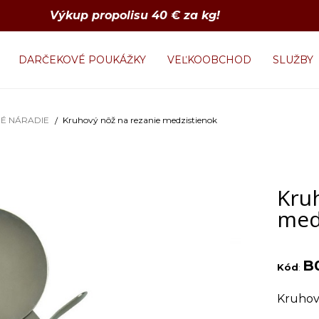
Výkup propolisu 40 € za kg!
DARČEKOVÉ POUKÁŽKY
VEĽKOOBCHOD
SLUŽBY
É NÁRADIE
Kruhový nôž na rezanie medzistienok
Kru
med
B
Kód
:
Kruhový