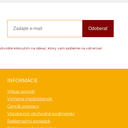
Odoberať
otvrdíte kliknutím na odkaz, ktorý vám pošleme na váš email.
INFORMÁCIE
Výkup surovín
Výmena medzistienok
Cenník prepravy
Všeobecné obchodné podmienky
Reklamačný poriadok