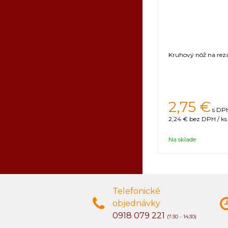
Kruhový nôž na reza
2,75 €
s DPH
2,24 €
bez DPH / ks
Na sklade
Telefonické
objednávky
0918 079 221
(7:30 - 14:30)