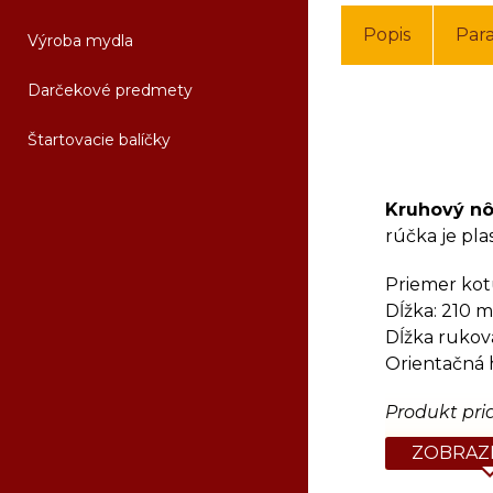
Popis
Par
Výroba mydla
Darčekové predmety
Štartovacie balíčky
Kruhový nô
rúčka je pla
Priemer kot
Dĺžka: 210 
Dĺžka rukov
Orientačná 
Produkt pri
ZOBRAZI