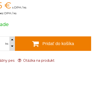
5
€
s DPH / ks
bez DPH / ks
lade
Pridať do košíka
ks
ážny pes
Otázka na produkt