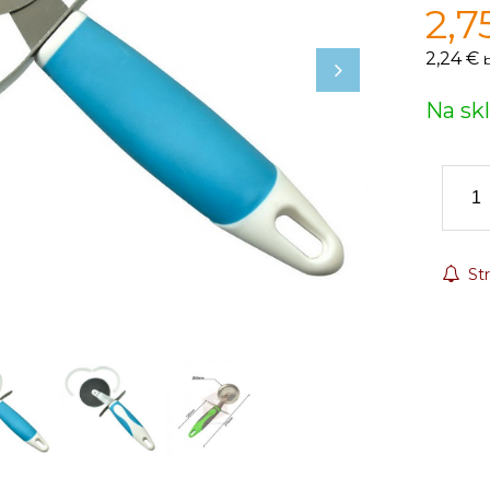
2,7
2,24 €
Na sk
Str