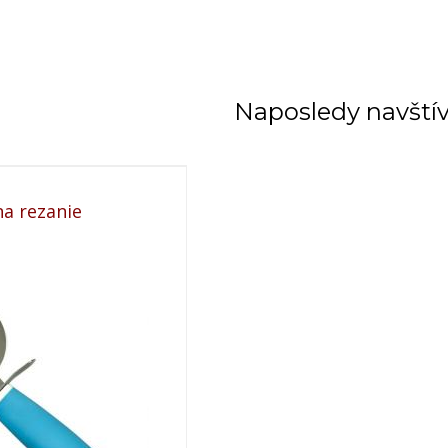
Naposledy navští
na rezanie