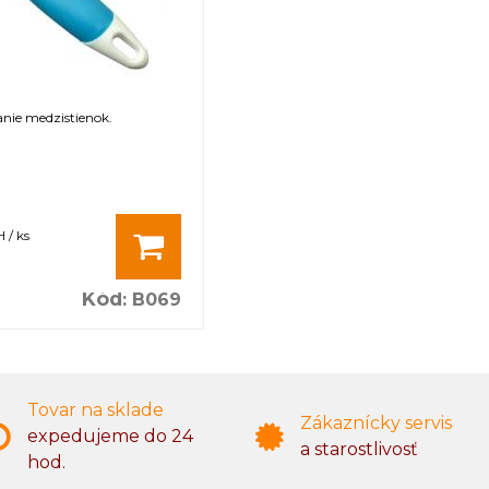
nie medzistienok.
 / ks
Kód
:
B069
Tovar na sklade
Zákaznícky servis
expedujeme do 24
a starostlivosť
hod.