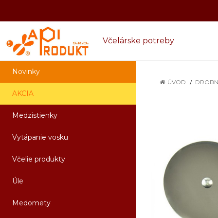
Včelárske potreby
Novinky
ÚVOD
DROBN
AKCIA
Medzistienky
Vytápanie vosku
Včelie produkty
Úle
Medomety