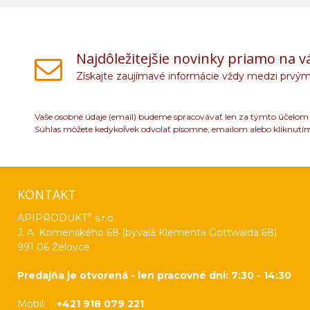
Najdôležitejšie novinky priamo na v
Získajte zaujímavé informácie vždy medzi prvým
Vaše osobné údaje (email) budeme spracovávať len za týmto účelom v
Súhlas môžete kedykoľvek odvolať písomne, emailom alebo kliknutí
KONTAKT
®
APIPRODUKT
s.r.o.
J. A. Komenského 68 (bývalá Klementa Gottwalda 68)
991 06 Želovce
Predajňa je otvorená - len pracovné dni: 7:30 - 14:30
Mobil:
+421 918 079 221