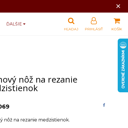
×
ĎALŠIE
HĽADAJ
PRIHLÁSIŤ
KOŠÍK
hový nôž na rezanie
zistienok
069
 nôž na rezanie medzistienok.