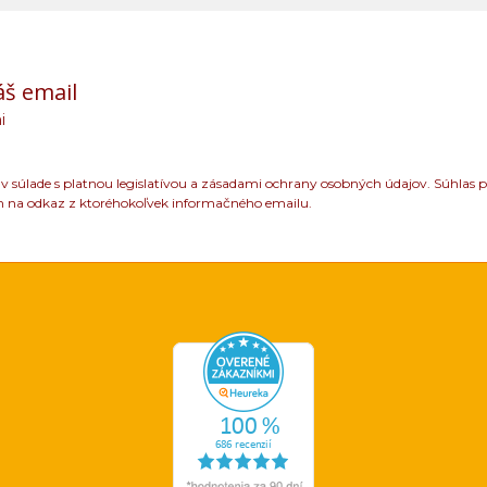
áš email
i
 súlade s platnou legislatívou a zásadami ochrany osobných údajov. Súhlas p
m na odkaz z ktoréhokoľvek informačného emailu.