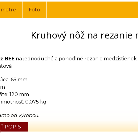
ametre
Foto
Kruhový nôž na rezanie 
ž BEE
na jednoduché a pohodlné rezanie medzistienok. 
stová.
úča: 65 mm
mm
äte: 120 mm
hmotnosť: 0,075 kg
amo od výrobcu.
Ť POPIS