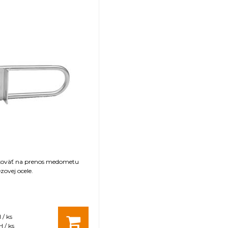
režime, tretí program je daný výrobcom. Programy
astné nastavenia. Každý program sa skladá zo 7 krokov.
 rýchlosť a smer rotácie. Siedmy a posledný krok definuj
ch kaziet je možné použiť
vložku na zmenšenie rozme
zmeny výrobného plánu dodávateľa sú medomety 
 mesiace.
e
1200 mm
12× Tatran B, CS
Elektrický dolný
koväť na prenos medometu
zovej ocele.
230V
HE-03 (Automat)
Motor s prevodovkou 1,1kW
ša a bubna
 / ks
bubna
0,8 mm
 / ks