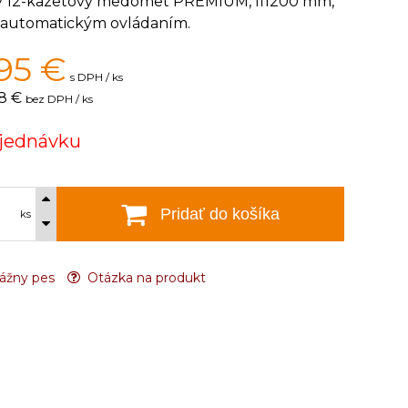
ý 12-kazetový medomet PREMIUM, fi1200 mm,
s automatickým ovládaním.
95
€
s DPH / ks
8 €
bez DPH / ks
jednávku
Pridať do košíka
ks
ážny pes
Otázka na produkt