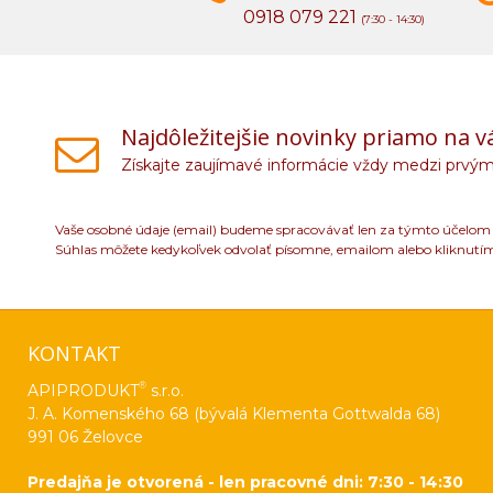
0918 079 221
(7:30 - 14:30)
Najdôležitejšie novinky priamo na v
Získajte zaujímavé informácie vždy medzi prvým
Vaše osobné údaje (email) budeme spracovávať len za týmto účelom v
Súhlas môžete kedykoľvek odvolať písomne, emailom alebo kliknutí
KONTAKT
®
APIPRODUKT
s.r.o.
J. A. Komenského 68 (bývalá Klementa Gottwalda 68)
991 06 Želovce
Predajňa je otvorená - len pracovné dni: 7:30 - 14:30