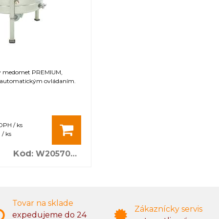
vý medomet PREMIUM,
 automatickým ovládaním.
DPH / ks
/ ks
Kód
:
W20570B_P
Tovar na sklade
Zákaznícky servis
expedujeme do 24