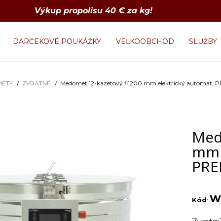
Výkup propolisu 40 € za kg!
DARČEKOVÉ POUKÁŽKY
VEĽKOOBCHOD
SLUŽBY
ETY
ZVRATNÉ
Medomet 12-kazetový fi1200 mm elektrický automat,
Med
mm 
PR
W
Kód
: