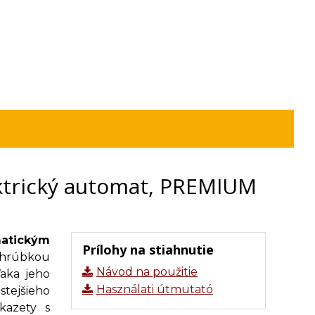
ktrický automat, PREMIUM
matickým
Prílohy na stiahnutie
s hrúbkou
Návod na použitie
aka jeho
Használati útmutató
stejšieho
kazety s