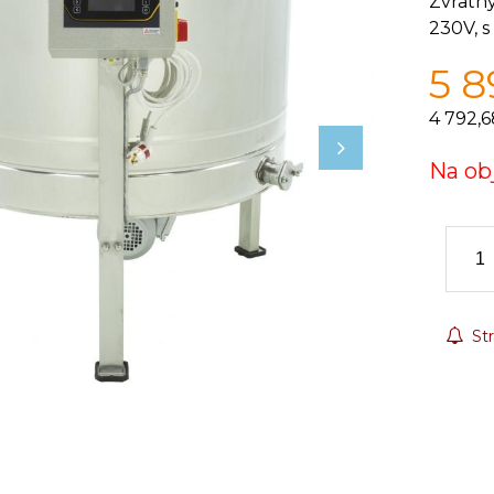
Zvratn
230V, 
5 8
4 792,6
Na ob
Str