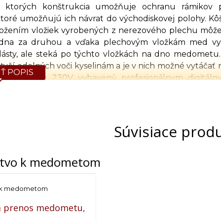
, ktorých konštrukcia umožňuje ochranu rámikov 
ktoré umožňujú ich návrat do východiskovej polohy. K
ožením vložiek vyrobených z nerezového plechu môžem
edna za druhou a vďaka plechovým vložkám med vyt
lásty, ale steká po týchto vložkách na dno medometu.
tyčí odolných voči kyselinám a je v nich možné vytáčať
Ť POPIS
 s napájaním 230V vybavený profesionálnym digitál
priehľadného akrylového skla s hrúbkou až 8 mm, kt
a tiež ochranu pred rotujúcim košom medometu. Medo
rytu bubna medometu počas procesu vytáčania okamži
 medometu je kužeľovitá, čo umožňuje voľný odtok me
Súvisiace prod
yselinovzdornej ocele. Medomet je upevnený na troch 
nstvo k medometom
dometu
sa skladá z prevodovky, ktorá má vysoko vý
jený na os koša medometu s frekvenčným meničom. E 10
ý môže znížiť spotrebu energie až o 35 % pričom zár
o k medometom
ie THF zvyšuje životnosť zariadení a zároveň znižuje hlučn
a prenos medometu,
 digitálnym automatickým riadením
má 8 programo