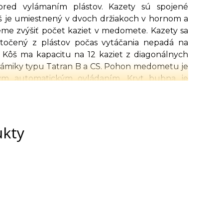
pred vylámaním plástov. Kazety sú spojené
ôš je umiestnený v dvoch držiakoch v hornom a
e zvýšiť počet kaziet v medomete. Kazety sa
očený z plástov počas vytáčania nepadá na
 Kôš ma kapacitu na 12 kaziet z diagonálnych
 rámiky typu Tatran B a CS. Pohon medometu je
nym automatickým ovládaním. Kryt bubna je
orý zaručuje neustálu vizuálnu kontrolu nad
met obsahuje bezpečnostnú poistku ktorá pri
te zastaví otáčanie koša v medomete. Spodná
du. Výpustný ventil je nožový dva krát 2" z
ukty
nerezových nohách.
konný prevodový motor THF rady eko-line. Je
00 je aktívna optimalizácia systému. Používa
oveň zachováva technické parametre medometu.
osť stroja.
v. Prvé dva programy sú určené na prácu v