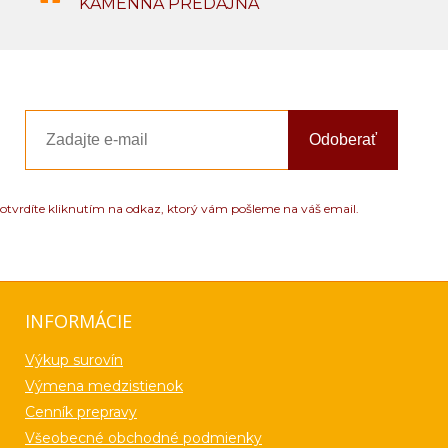
KAMENNÁ PREDAJŇA
Odoberať
otvrdíte kliknutím na odkaz, ktorý vám pošleme na váš email.
INFORMÁCIE
Výkup surovín
Výmena medzistienok
Cenník prepravy
Všeobecné obchodné podmienky