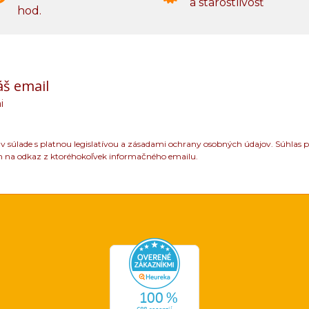
a starostlivosť
hod.
áš email
i
 súlade s platnou legislatívou a zásadami ochrany osobných údajov. Súhlas p
m na odkaz z ktoréhokoľvek informačného emailu.