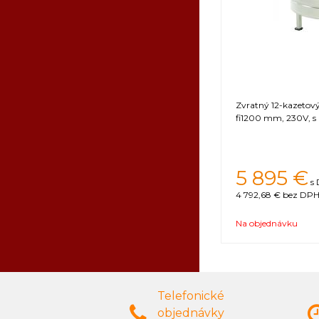
Zvratný 12-kazeto
fi1200 mm, 230V, s
5 895 €
s 
4 792,68 €
bez DPH 
Na objednávku
Telefonické
objednávky