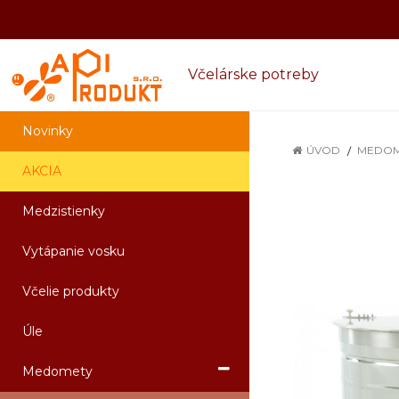
Včelárske potreby
Novinky
ÚVOD
MEDOM
AKCIA
Medzistienky
Vytápanie vosku
Včelie produkty
Úle
Medomety