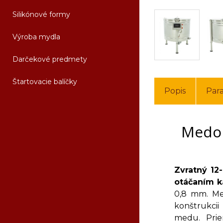
Silikónové formy
Výroba mydla
Darčekové predmety
Štartovacie balíčky
Popis
Par
Medom
Zvratný 1
otáčaním k
0,8 mm. Me
konštrukcii
medu. Pri