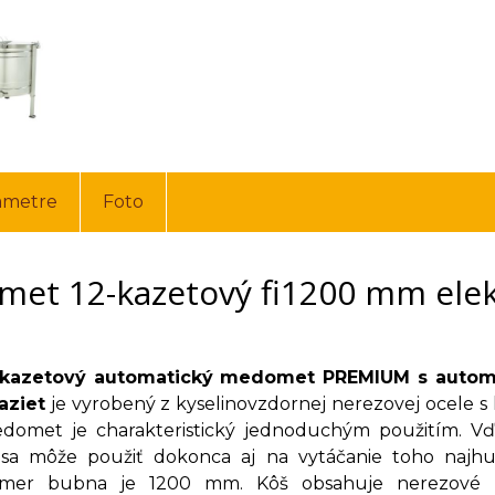
ametre
Foto
et 12-kazetový fi1200 mm ele
2-kazetový automatický medomet PREMIUM s auto
aziet
je vyrobený z kyselinovzdornej nerezovej ocele 
domet je charakteristický jednoduchým použitím. Vď
 sa môže použiť dokonca aj na vytáčanie toho najhu
emer bubna je 1200 mm. Kôš obsahuje nerezové 