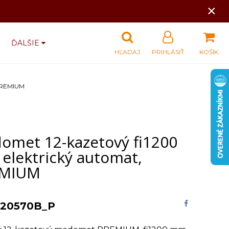
×
ĎALŠIE
HĽADAJ
PRIHLÁSIŤ
KOŠÍK
 PREMIUM
omet 12-kazetový fi1200
elektrický automat,
EMIUM
20570B_P