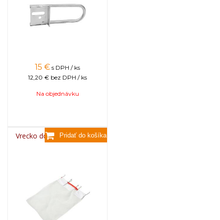
15
€
s DPH / ks
12,20 €
bez DPH / ks
Na objednávku
Vrecko do medometu BEE