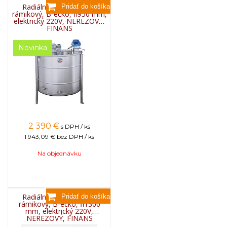
Radiálny medomet 32-
rámikový, B-éčko, fi950 mm,
elektrický 220V, NEREZOVÝ,
FINANS
Novinka
2 390
€
s DPH / ks
1 943,09 €
bez DPH / ks
Na objednávku
Radiálny medomet 72-
rámikový, B-éčko, fi1300
mm, elektrický 220V,
NEREZOVÝ, FINANS