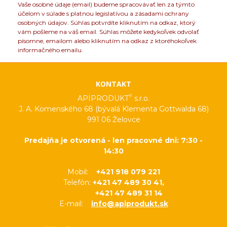
Vaše osobné údaje (email) budeme spracovávať len za týmto
účelom v súlade s platnou legislatívou a zásadami ochrany
osobných údajov. Súhlas potvrdíte kliknutím na odkaz, ktorý
vám pošleme na váš email. Súhlas môžete kedykoľvek odvolať
písomne, emailom alebo kliknutím na odkaz z ktoréhokoľvek
informačného emailu.
KONTAKT
®
APIPRODUKT
s.r.o.
J. A. Komenského 68 (bývalá Klementa Gottwalda 68)
991 06 Želovce
Predajňa je otvorená - len pracovné dni: 7:30 -
14:30
Mobil:
+421 918 079 221
Telefón:
+421 47 489 30 41,
+421 47 489 31 14
E-mail:
info@apiprodukt.sk