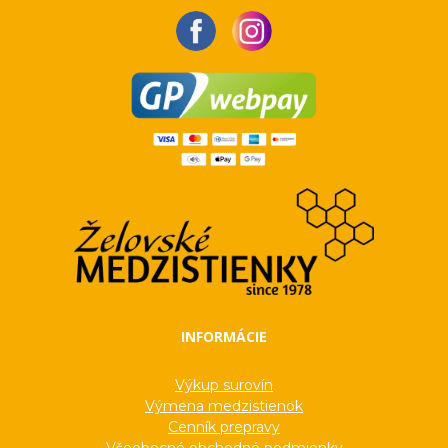
INFORMÁCIE
Výkup surovín
Výmena medzistienok
Cenník prepravy
Všeobecné obchodné podmienky