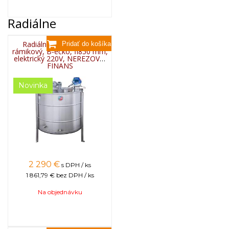
Radiálne
Radiálny medomet 24-
rámikový, B-éčko, fi850 mm,
elektrický 220V, NEREZOVÝ,
FINANS
Novinka
2 290
€
s DPH / ks
1 861,79 €
bez DPH / ks
Na objednávku