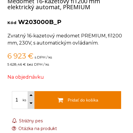
Medomet 16-kazetový fi1200 mm
elektrický automat, PREMIUM
W203000B_P
Kód
:
Zvratný 16-kazetový medomet PREMIUM, fi1200
mm, 230V, s automatickým ovládaním.
6 923
€
s DPH / ks
5 628,46 €
bez DPH / ks
Na objednávku
Pridať do košíka
ks
Strážny pes
Otázka na produkt