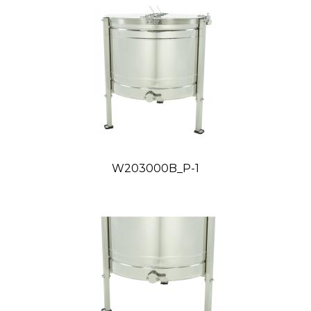
obsahuje bezpečnostnú poistku ktorá pri otvorení
krytu bubna medometu počas procesu vytáčania
okamžite zastaví otáčanie koša v medomete. Spodná
konštrukcia medometu je kužeľovitá, čo umožňuje
voľný odtok medu. Výpustný ventil je nožový dva
krát 2" z nerezovej kyselinovzdornej ocele. Medomet
je upevnený na troch nerezových nohách.
Pohon medometu
sa skladá z prevodovky, ktorá má
vysoko výkonný prevodový motor THF rady eko-line.
W203000B_P-1
Je priamo napojený na os koša medometu s
frekvenčným meničom. E 1000 je aktívna
optimalizácia systému. Používa pohon, ktorý môže
znížiť spotrebu energie až o 35 % pričom zároveň
zachováva technické parametre medometu. Využitie
série THF zvyšuje životnosť zariadení a zároveň
znižuje hlučnosť stroja.
Medomet s digitálnym automatickým riadením