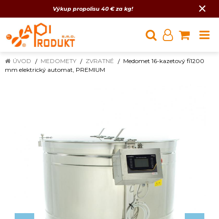
×
Výkup propolisu 40 € za kg!
ÚVOD
MEDOMETY
ZVRATNÉ
Medomet 16-kazetový fi1200
mm elektrický automat, PREMIUM