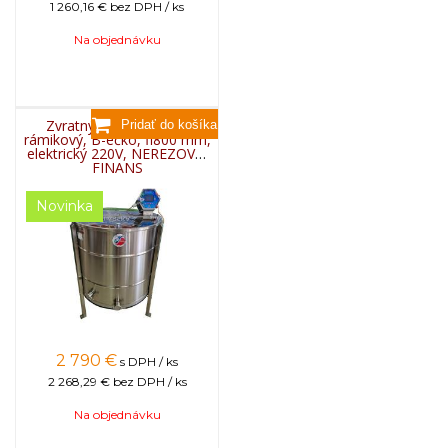
1 260,16 €
bez DPH / ks
elektrické zariadenia)
Na objednávku
Certifikát
Zariadenia sú opatrené značkou CE
(Conformité Eurpéene) a vyhovujú smerniciam
EÚ o bezpečnostných otázkach, ochrany
životného prostredia a zdravia. Označením CE
výrobca deklaruje, že tento výrobok je v
Zvratný medomet 10-
súlade so všetkými bodmi uvedenými v
rámikový, B-éčko, fi800 mm,
elektrický 220V, NEREZOVÝ,
smernici.
FINANS
Ostatné
Kôš s prepážkami. Preprava paletová.
Váha netto: 195,8 kg / Váha brutto: 205,6 kg
Novinka
Tovar, ktorý nie je uvádzaný ako tovar skladom,
vieme zabezpečiť a dodať max. do 2 až 8
týždňov od zaplatenia predfaktúry. O presnom
termíne Vás budeme informovať.
2 790
€
s DPH / ks
2 268,29 €
bez DPH / ks
Na objednávku