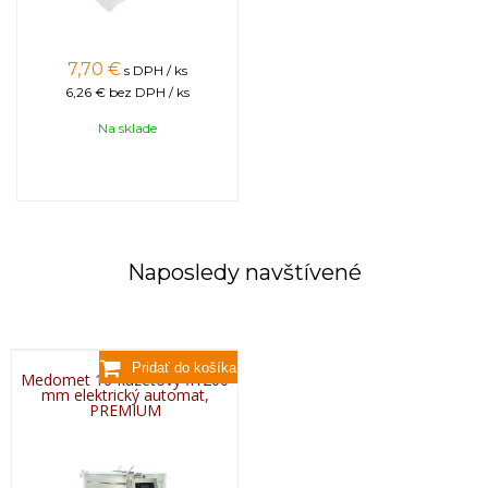
7,70
€
s DPH / ks
6,26 €
bez DPH / ks
Na sklade
Naposledy navštívené
Medomet 16-kazetový fi1200
mm elektrický automat,
PREMIUM