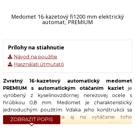
Medomet 16-kazetový fi1200 mm elektrický
automat, PREMIUM
Prílohy na stiahnutie
Návod na použitie
Használati útmutató
Zvratný 16-kazetový automatický medomet
PREMIUM s automatickým otáčaním kaziet
je
vyrobený z kyselinovzdornej nerezovej ocele s
hrúbkou 0,8 mm. Medomet je charakteristický
jednoduchým použitím. Vďaka jeho konštrukcii sa
môže použiť dokonca aj na vytáčanie toho
ZOBRAZIŤ POPIS
najhustejšieho medu. Priemer bubna je 1200 mm.
Kôš obsahuje nerezové kazety s prepážkami, ktorých