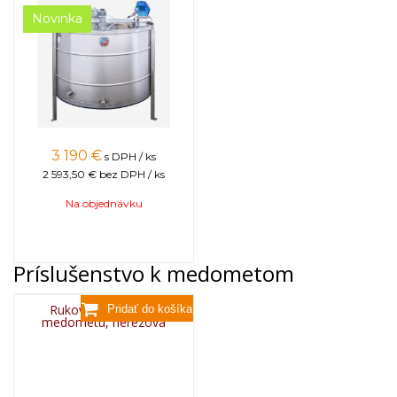
Novinka
3 190
€
s DPH / ks
2 593,50 €
bez DPH / ks
Na objednávku
Príslušenstvo k medometom
Rukoväť na prenos
medometu, nerezová