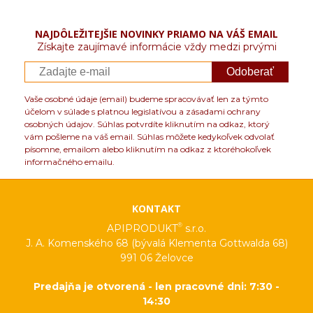
NAJDÔLEŽITEJŠIE NOVINKY PRIAMO NA VÁŠ EMAIL
Získajte zaujímavé informácie vždy medzi prvými
Odoberať
Vaše osobné údaje (email) budeme spracovávať len za týmto
účelom v súlade s platnou legislatívou a zásadami ochrany
osobných údajov. Súhlas potvrdíte kliknutím na odkaz, ktorý
vám pošleme na váš email. Súhlas môžete kedykoľvek odvolať
písomne, emailom alebo kliknutím na odkaz z ktoréhokoľvek
informačného emailu.
KONTAKT
®
APIPRODUKT
s.r.o.
J. A. Komenského 68 (bývalá Klementa Gottwalda 68)
991 06 Želovce
Predajňa je otvorená - len pracovné dni: 7:30 -
14:30