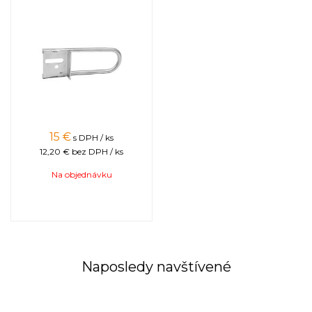
Napájanie
230V
Ovládanie
HES-02
*
(automat s jedným programom)
Motor
Motor s prevodovkou 1,5kW
Konštrukcia koša a bubna
Hrúbka plechu bubna
0,6 mm
Ventil
2× nerezový 2”
Horná lišta
Kovový hranol 60×10 mm maľovaný
práškovou metódou
15
€
s DPH / ks
Plexi
5 mm
12,20 €
bez DPH / ks
Nohy
Maľované práškovou metódou 60×40 mm
Na objednávku
Kovanie
Plastové 8 ks
Krížová výstuha
Maľovaná práškovou metódou
Kazeta / Rozmer kazety
Nerezová tyč s priemerom 3 a 6 mm /
425×250 mm
Okraj bubna
Maľovaný práškovou metódou
Výška bubna
780 mm
Naposledy navštívené
Dodatkové informácie
Záruka
5 rokov
(nevzťahuje sa na ovládanie, pohon a
elektrické zariadenia)