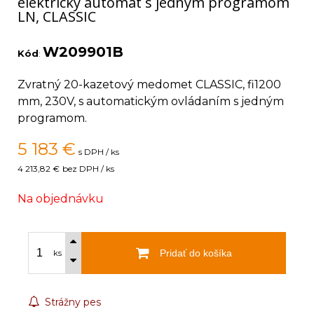
elektrický automat s jedným programom
LN, CLASSIC
W209901B
Kód
:
Zvratný 20-kazetový medomet CLASSIC, fi1200
mm, 230V, s automatickým ovládaním s jedným
programom.
5 183
€
s DPH / ks
4 213,82 €
bez DPH / ks
Na objednávku
Pridať do košíka
ks
Strážny pes