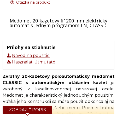
Otázka na produkt
Medomet 20-kazetový fi1200 mm elektrický
automat s jedným programom LN, CLASSIC
Prílohy na stiahnutie
Návod na použitie
Használati útmutató
Zvratný 20-kazetový poloautomatický medomet
CLASSIC s automatickým otáčaním kaziet
je
vyrobený z kyselinovzdornej nerezovej ocele.
Medomet je charakteristický jednoduchým použitím.
Vďaka jeho konštrukcii sa môže použiť dokonca aj na
vytáčanie toho najhustejšieho medu. Priemer bubna
ZOBRAZIŤ POPIS
je 1200 mm. Kôš ma kapacitu na 20 kaziet z