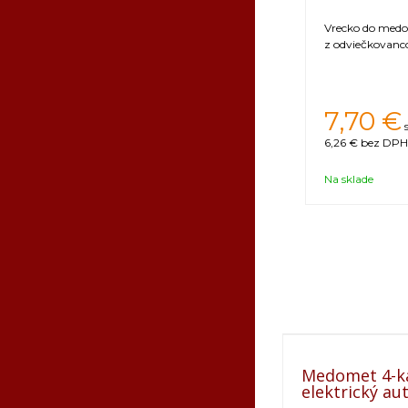
Vrecko do med
z odviečkovanc
7,70
€
6,26 €
bez DPH 
Na sklade
Medomet 4-k
elektrický a