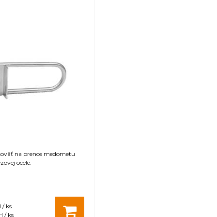
Plastové 4 ks
Maľovaná
r kazety
Nerezová tyč s priemerom 3 a 5 mm
Maľovaný práškovou metódou
730 mm
rmácie
2 roky
Zariadenia sú opatrené značkou
bezpečnostných otázkach, ochrany ži
že tento výrobok je v súlade so všet
Preprava paletová
Váha netto: 46,000 kg / Váha brutto: 
koväť na prenos medometu
zovej ocele.
rý nie je uvádzaný ako tovar skladom, vieme zab
 predfaktúry. O presnom termíne Vás budeme infor
 / ks
 / ks