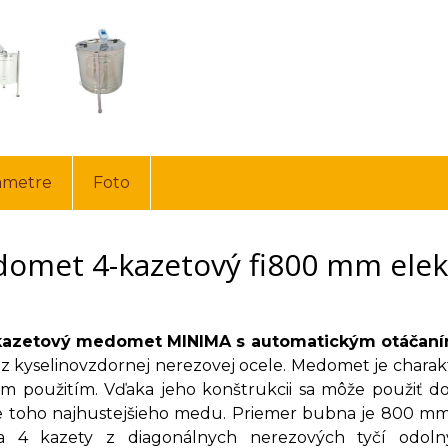
ametre
Foto
omet 4-kazetový fi800 mm elek
kazetový medomet MINIMA s automatickým otáčaní
 z kyselinovzdornej nerezovej ocele. Medomet je charakt
 použitím. Vďaka jeho konštrukcii sa môže použiť d
e toho najhustejšieho medu. Priemer bubna je 800 m
a 4 kazety z diagonálnych nerezových tyčí odoln