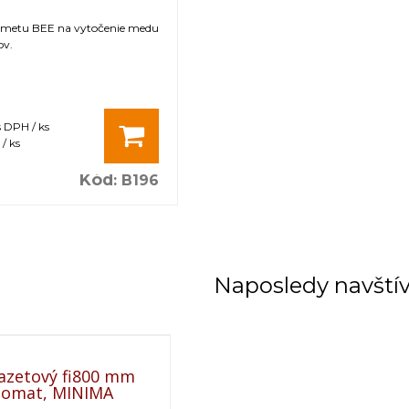
ometu BEE na vytočenie medu
ov.
s DPH / ks
/ ks
Kód
:
B196
Naposledy navští
azetový fi800 mm
utomat, MINIMA