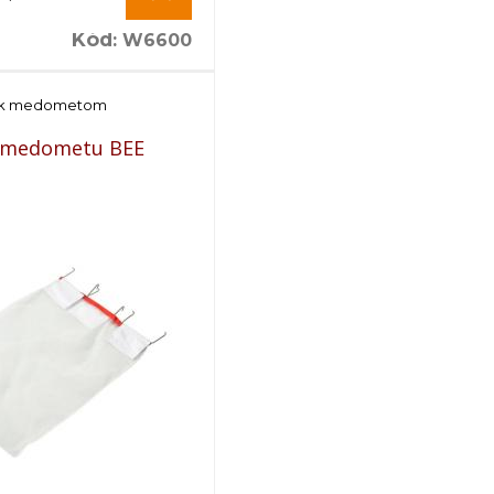
Kód
:
W6600
o k medometom
 medometu BEE