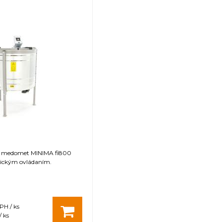
ý medomet MINIMA fi800
ickým ovládaním.
PH / ks
 ks