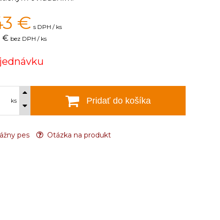
43
€
s DPH / ks
7 €
bez DPH / ks
jednávku
Pridať do košíka
ks
ážny pes
Otázka na produkt