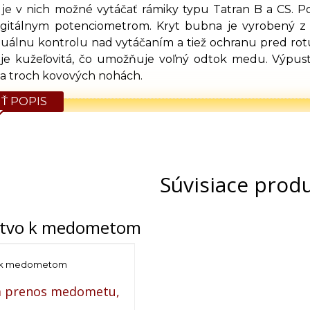
 je v nich možné vytáčať rámiky typu Tatran B a CS. 
gitálnym potenciometrom. Kryt bubna je vyrobený z p
zuálnu kontrolu nad vytáčaním a tiež ochranu pred r
 kužeľovitá, čo umožňuje voľný odtok medu. Výpustný
a troch kovových nohách.
Ť POPIS
e
800 mm
4× Tatran B, CS
Elektrický dolný
12V
Súvisiace prod
HE-01 (Digitálny potenciometer)
Remeňová prevodovka 24V/280W
nstvo k medometom
ša a bubna
bubna
0,6 mm
Plastový 6/4”
o k medometom
Plech maľovaný práškovou metódou
a prenos medometu,
3 mm
Maľované práškovou metódou 40×2