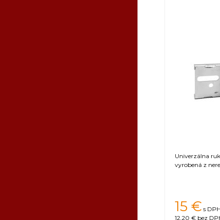
Kovanie
Krížová výstuha
Kazeta / Rozme
Okraj bubna
Výška bubna
Dodatkové info
Záruka
Certifikát
Ostatné
Univerzálna ru
vyrobená z nere
Tovar, kto
zaplatenia
15
€
s DPH
12,20 €
bez DPH