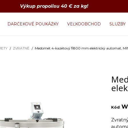
Výkup propolisu 40 € za kg!
DARČEKOVÉ POUKÁŽKY
VEĽKOOBCHOD
SLUŽBY
ETY
ZVRATNÉ
Medomet 4-kazetový fi800 mm elektrický automat, M
Med
ele
W
Kód
:
Zvratn
automa