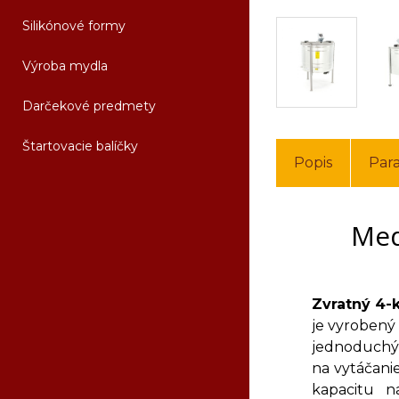
Silikónové formy
Výroba mydla
Darčekové predmety
Štartovacie balíčky
Popis
Par
Med
Zvratný 4-
je vyrobený
jednoduchým
na vytáčani
kapacitu n