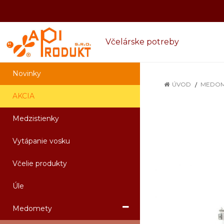
Včelárske potreby
Novinky
ÚVOD
MEDOM
AKCIA
Medzistienky
Vytápanie vosku
Včelie produkty
Úle
Medomety