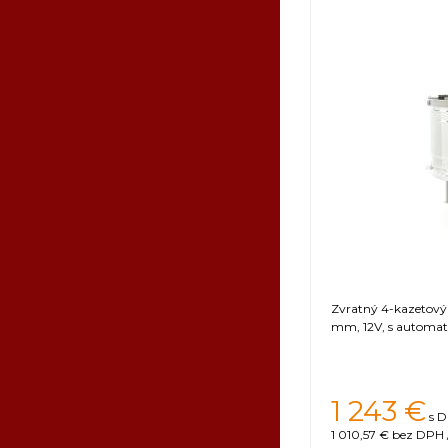
Zvratný 4-kazetov
mm, 12V, s automat
1 243 €
s D
1 010,57 €
bez DPH /