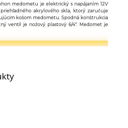
Pohon medometu je elektrický s napájaním 12V
riehľadného akrylového skla, ktorý zaručuje
otujúcim košom medometu. Spodná konštrukcia
 ventil je nožový plastový 6/4". Medomet je
ukty
7 mm