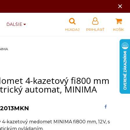
×
ĎALŠIE
HĽADAJ
PRIHLÁSIŤ
KOŠÍK
INIMA
omet 4-kazetový fi800 mm
ktrický automat, MINIMA
2013MKN
ý 4-kazetový medomet MINIMA fi800 mm, 12V, s
tickým ovládaním.