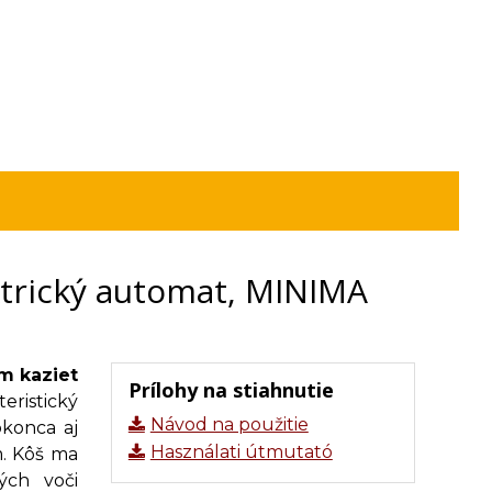
trický automat, MINIMA
m kaziet
Prílohy na stiahnutie
eristický
Návod na použitie
okonca aj
Használati útmutató
m. Kôš ma
ých voči