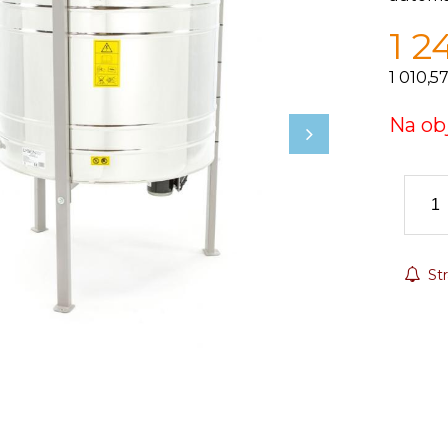
1 2
1 010,5
Na ob
Str