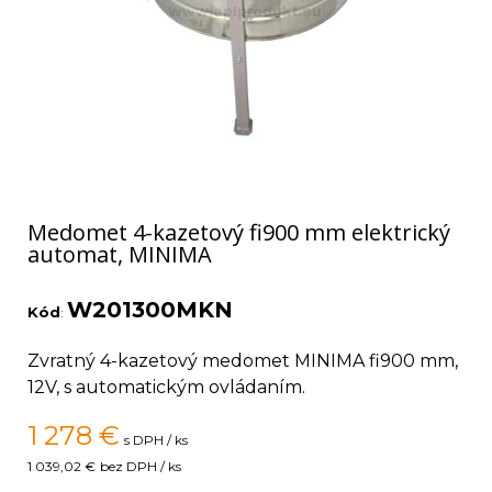
Medomet 4-kazetový fi900 mm elektrický
automat, MINIMA
W201300MKN
Kód
:
Zvratný 4-kazetový medomet MINIMA fi900 mm,
12V, s automatickým ovládaním.
1 278
€
s DPH / ks
1 039,02 €
bez DPH / ks