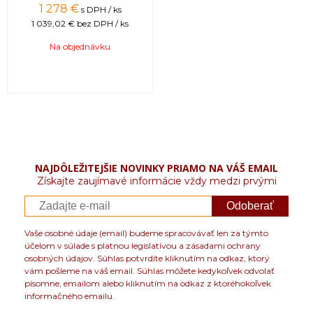
1 278 €
s DPH / ks
1 039,02 €
bez DPH / ks
Na objednávku
NAJDÔLEŽITEJŠIE NOVINKY PRIAMO NA VÁŠ EMAIL
Získajte zaujímavé informácie vždy medzi prvými
Odoberať
Vaše osobné údaje (email) budeme spracovávať len za týmto
účelom v súlade s platnou legislatívou a zásadami ochrany
osobných údajov. Súhlas potvrdíte kliknutím na odkaz, ktorý
vám pošleme na váš email. Súhlas môžete kedykoľvek odvolať
písomne, emailom alebo kliknutím na odkaz z ktoréhokoľvek
informačného emailu.