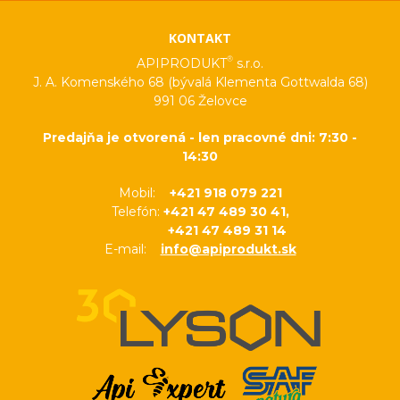
KONTAKT
®
APIPRODUKT
s.r.o.
J. A. Komenského 68 (bývalá Klementa Gottwalda 68)
991 06 Želovce
Predajňa je otvorená - len pracovné dni: 7:30 -
14:30
Mobil:
+421 918 079 221
Telefón:
+421 47 489 30 41,
+421 47 489 31 14
E-mail:
info@apiprodukt.sk