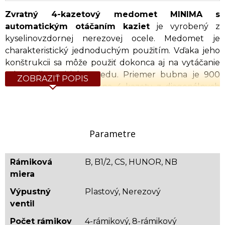
Zvratný 4-kazetový medomet MINIMA s
automatickým otáčaním kaziet
je vyrobený z
kyselinovzdornej nerezovej ocele. Medomet je
charakteristický jednoduchým použitím. Vďaka jeho
konštrukcii sa môže použiť dokonca aj na vytáčanie
toho najhustejšieho medu. Priemer bubna je 900
ZOBRAZIŤ POPIS
mm. Kôš ma kapacitu na 4 kazety z diagonálnych
nerezových tyčí odolných voči kyselinám a je v nich
možné vytáčať rámiky typu Tatran B, CS a NB. Pohon
medometu je elektrický s napájaním 12V vybavený
Parametre
digitálnym potenciometrom. Kryt bubna je vyrobený
z priehľadného akrylového skla, ktorý zaručuje
neustálu vizuálnu kontrolu nad vytáčaním a tiež
Rámiková
B, B1/2, CS, HUNOR, NB
ochranu pred rotujúcim košom medometu. Spodná
miera
konštrukcia medometu je kužeľovitá, čo umožňuje
Výpustný
Plastový, Nerezový
voľný odtok medu. Výpustný ventil je nožový
ventil
plastový 6/4". Medomet je upevnený na troch
kovových nohách.
Počet rámikov
4-rámikový, 8-rámikový