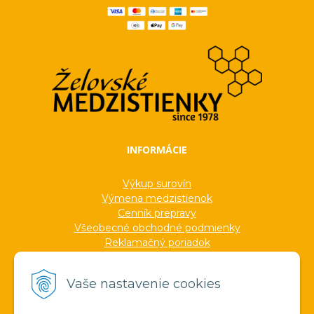
INFORMÁCIE
Výkup surovín
Výmena medzistienok
Cenník prepravy
Všeobecné obchodné podmienky
Reklamačný poriadok
Ochrana osobných údajov
Informácie o cookies
Vaše nastavenie cookies
Formuláre
Protokoly