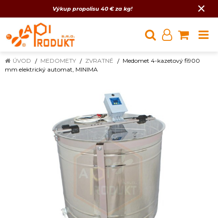
×
Výkup propolisu 40 € za kg!
ÚVOD
MEDOMETY
ZVRATNÉ
Medomet 4-kazetový fi900
mm elektrický automat, MINIMA