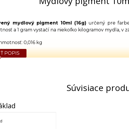
Mydlový pigment 10ml
vený mydlový pigment 10ml (16g)
určený pre farbe
nosť a 1 gram vystačí na niekoľko kilogramov mydla, v z
hmotnosť: 0,016 kg
Ť POPIS
Súvisiace prod
áklad
ad