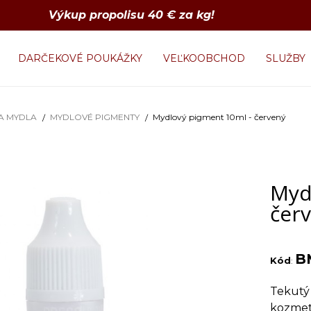
Výkup propolisu 40 € za kg!
DARČEKOVÉ POUKÁŽKY
VEĽKOOBCHOD
SLUŽBY
A MYDLA
MYDLOVÉ PIGMENTY
Mydlový pigment 10ml - červený
Myd
čer
B
Kód
:
Tekutý
kozmet