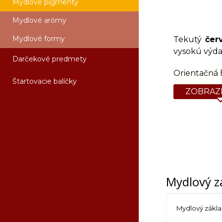
Mydlové pigmenty
Mydlové arómy
Mydlové formy
Tekutý
čer
vysokú výdat
Darčekové predmety
Orientačná 
Štartovacie balíčky
ZOBRAZI
Mydlový z
Mydlový zákl