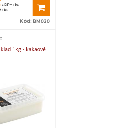
€
s DPH / ks
 / ks
Kód
:
BM020
ad
klad 1kg - kakaové