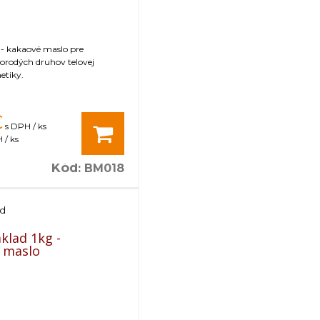
 - kakaové maslo pre
orodých druhov telovej
etiky.
€
s DPH / ks
 / ks
Kód
:
BM018
ad
klad 1kg -
 maslo