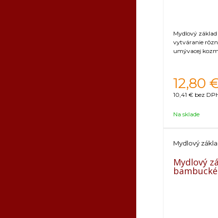
Mydlový základ
vytváranie rôzn
umývacej kozm
12,80
10,41 €
bez DPH
Na sklade
Mydlový zákl
Mydlový zá
bambucké