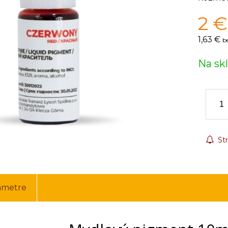
2
€
1,63 €
b
Na sk
Str
ametre