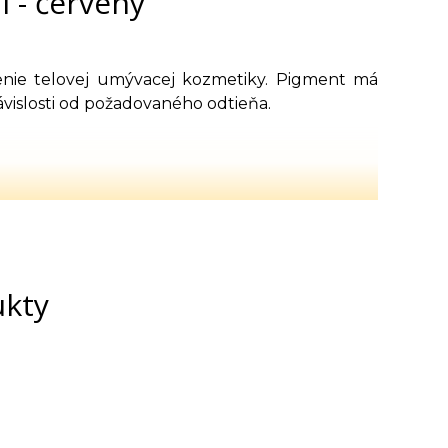
 - červený
nie telovej umývacej kozmetiky. Pigment má
ávislosti od požadovaného odtieňa.
ukty