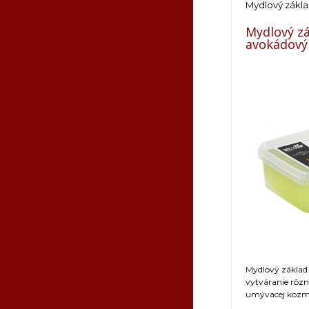
Mydlový zákl
Mydlový zá
avokádový 
Mydlový základ 
vytváranie rôzn
umývacej kozm