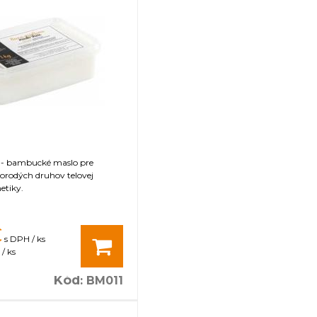
 - bambucké maslo pre
orodých druhov telovej
etiky.
€
s DPH / ks
/ ks
Kód
:
BM011