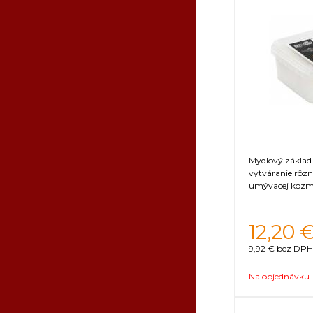
Mydlový základ
vytváranie rôzn
umývacej kozm
12,20
9,92 €
bez DPH 
Na objednávku