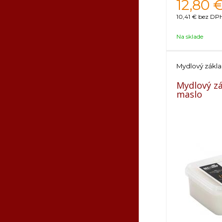
12,80
10,41 €
bez DPH
Na sklade
Mydlový zákl
Mydlový zá
maslo