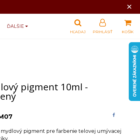
×
ĎALŠIE
HĽADAJ
PRIHLÁSIŤ
KOŠÍK
lový pigment 10ml -
vený
M07
 mydlový pigment pre farbenie telovej umývacej
iky.