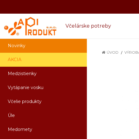
Včelárske potreby
Novinky
ÚVOD
VÝROB
AKCIA
Medzistienky
Vytápanie vosku
Včelie produkty
Úle
Medomety