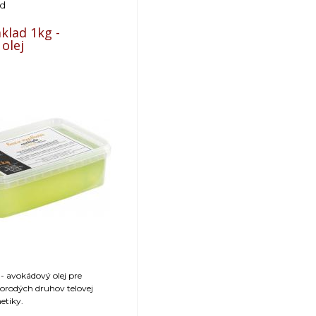
ad
klad 1kg -
olej
- avokádový olej pre
orodých druhov telovej
etiky.