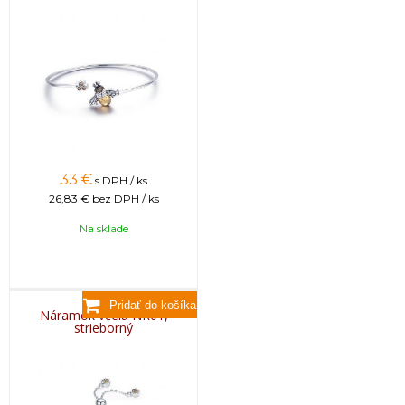
33
€
s DPH / ks
26,83 €
bez DPH / ks
Na sklade
Náramok včela NR01,
strieborný