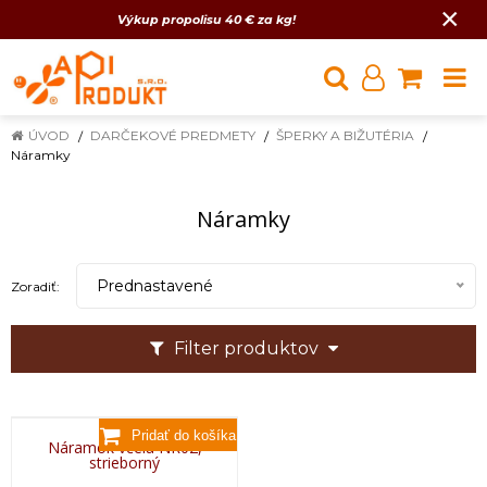
×
Výkup propolisu 40 € za kg!
ÚVOD
DARČEKOVÉ PREDMETY
ŠPERKY A BIŽUTÉRIA
Náramky
Náramky
Prednastavené
Zoradiť:
Filter produktov
Náramok včela NR02,
strieborný