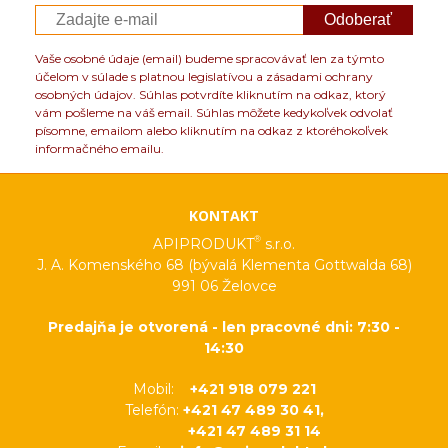
Odoberať
Vaše osobné údaje (email) budeme spracovávať len za týmto
účelom v súlade s platnou legislatívou a zásadami ochrany
osobných údajov. Súhlas potvrdíte kliknutím na odkaz, ktorý
vám pošleme na váš email. Súhlas môžete kedykoľvek odvolať
písomne, emailom alebo kliknutím na odkaz z ktoréhokoľvek
informačného emailu.
KONTAKT
®
APIPRODUKT
s.r.o.
J. A. Komenského 68 (bývalá Klementa Gottwalda 68)
991 06 Želovce
Predajňa je otvorená - len pracovné dni: 7:30 -
14:30
Mobil:
+421 918 079 221
Telefón:
+421 47 489 30 41,
+421 47 489 31 14