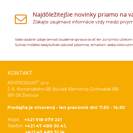
Najdôležitejšie novinky priamo na v
Získajte zaujímavé informácie vždy medzi prvým
Vaše osobné údaje (email) budeme spracovávať len za týmto účelom v
Súhlas môžete kedykoľvek odvolať písomne, emailom alebo kliknutí
KONTAKT
®
APIPRODUKT
s.r.o.
J. A. Komenského 68 (bývalá Klementa Gottwalda 68)
991 06 Želovce
Predajňa je otvorená - len pracovné dni: 7:30 - 14:30
Mobil:
+421 918 079 221
Telefón:
+421 47 489 30 41,
+421 47 489 31 14