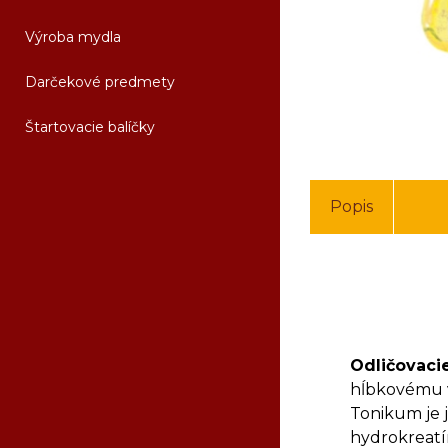
Výroba mydla
Darčekové predmety
Štartovacie balíčky
Popis
Odličovaci
hĺbkovému v
Tonikum je 
hydrokreatí