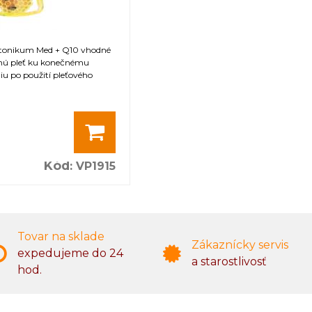
é tonikum Med + Q10 vhodné
hú pleť ku konečnému
u po použití pleťového
Kód
:
VP1915
Tovar na sklade
Zákaznícky servis
expedujeme do 24
a starostlivosť
hod.