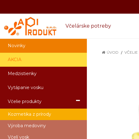
Včelárske potreby
Novinky
ÚVOD
VČELIE
AKCIA
Medzistienky
Vytápanie vosku
Včelie produkty
Kozmetika z prírody
Výroba medoviny
Včelí vosk