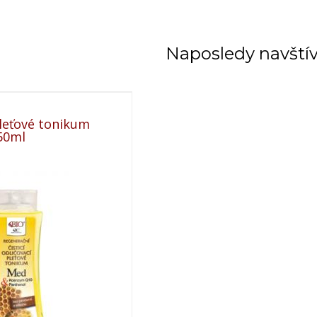
Naposledy navští
pleťové tonikum
50ml