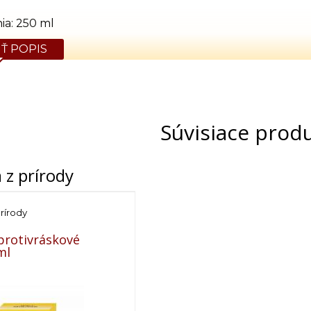
ia: 250 ml
Ť POPIS
Súvisiace prod
 z prírody
rírody
protivráskové
ml