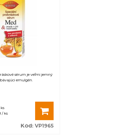
vráskové sérum je veľmi jemný
rebávajúci emulgén.
 ks
 / ks
Kód
:
VP1965