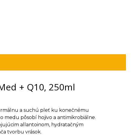
 Med + Q10, 250ml
ormálnu a suchú pleť ku konečnému
o medu pôsobí hojivo a antimikrobiálne.
ojujúcim allantoinom, hydratačným
a tvorbu vrások.