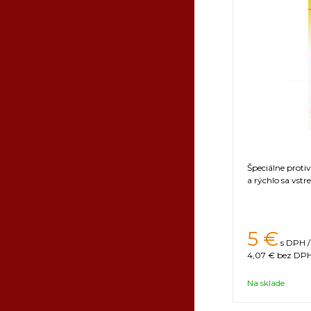
Špeciálne proti
a rýchlo sa vst
5
€
s DPH /
4,07 €
bez DPH
Na sklade