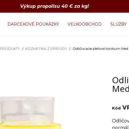
Výkup propolisu 40 € za kg!
DARČEKOVÉ POUKÁŽKY
VEĽKOOBCHOD
SLUŽBY
 PRODUKTY
KOZMETIKA Z PRÍRODY
Odličovacie pleťové tonikum Med
Odl
Med
V
Kód
:
Odličo
normál