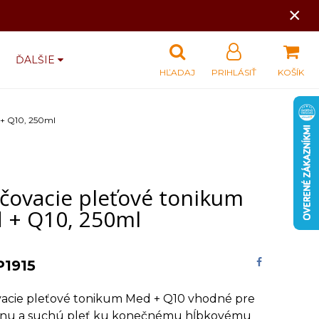
×
ĎALŠIE
HĽADAJ
PRIHLÁSIŤ
KOŠÍK
 + Q10, 250ml
ičovacie pleťové tonikum
 + Q10, 250ml
P1915
vacie pleťové tonikum Med + Q10 vhodné pre
nu a suchú pleť ku konečnému hĺbkovému