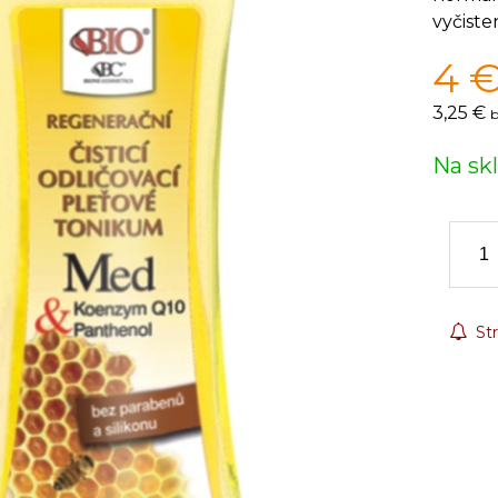
vyčiste
4
3,25 €
b
Na sk
Str