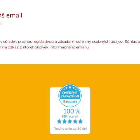
áš email
i
 súlade s platnou legislatívou a zásadami ochrany osobných údajov. Súhlas p
m na odkaz z ktoréhokoľvek informačného emailu.