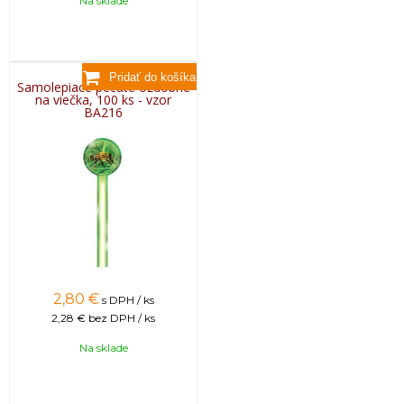
Na sklade
Samolepiace pečate ozdobné
na viečka, 100 ks - vzor
BA216
2,80
€
s DPH / ks
2,28 €
bez DPH / ks
Na sklade