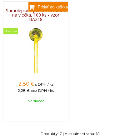
Samolepiace pečate ozdobné
na viečka, 100 ks - vzor
BA218
Novinka
2,80
€
s DPH / ks
2,28 €
bez DPH / ks
Na sklade
Produkty:
7
| Aktuálna strana:
1
/
1