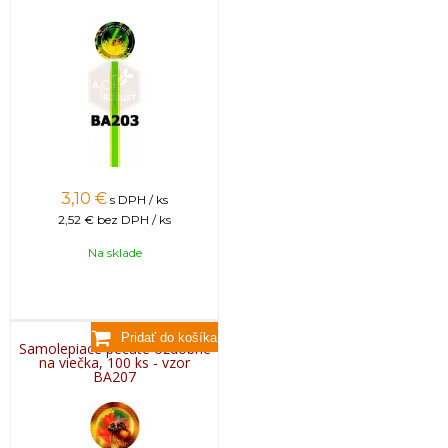
3,10
€
s DPH / ks
2,52 €
bez DPH / ks
Na sklade
Samolepiace pečate ozdobné
na viečka, 100 ks - vzor
BA207