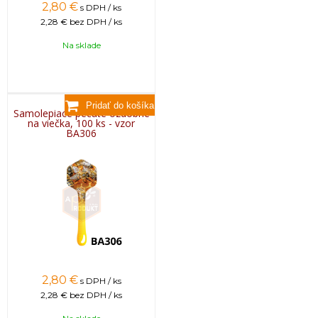
2,80
€
s DPH / ks
2,28 €
bez DPH / ks
Na sklade
Samolepiace pečate ozdobné
na viečka, 100 ks - vzor
BA306
2,80
€
s DPH / ks
2,28 €
bez DPH / ks