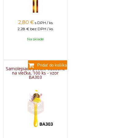
2,80
€
s DPH / ks
2,28 €
bez DPH / ks
Na sklade
Samolepiace pečate ozdobné
na viečka, 100 ks - vzor
BA303