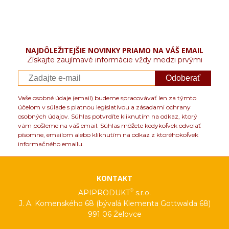
NAJDÔLEŽITEJŠIE NOVINKY PRIAMO NA VÁŠ EMAIL
Získajte zaujímavé informácie vždy medzi prvými
Odoberať
Vaše osobné údaje (email) budeme spracovávať len za týmto
účelom v súlade s platnou legislatívou a zásadami ochrany
osobných údajov. Súhlas potvrdíte kliknutím na odkaz, ktorý
vám pošleme na váš email. Súhlas môžete kedykoľvek odvolať
písomne, emailom alebo kliknutím na odkaz z ktoréhokoľvek
informačného emailu.
KONTAKT
®
APIPRODUKT
s.r.o.
J. A. Komenského 68 (bývalá Klementa Gottwalda 68)
991 06 Želovce