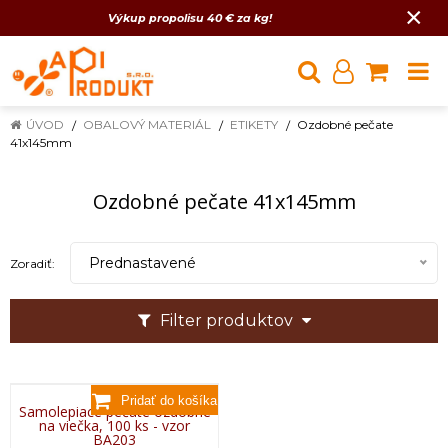
×
Výkup propolisu 40 € za kg!
ÚVOD
OBALOVÝ MATERIÁL
ETIKETY
Ozdobné pečate
41x145mm
Ozdobné pečate 41x145mm
Prednastavené
Zoradiť:
Filter produktov
Samolepiace pečate ozdobné
na viečka, 100 ks - vzor
BA203