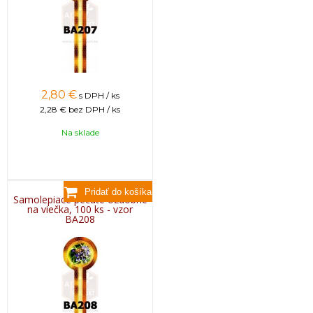
2,80
€
s DPH / ks
2,28 €
bez DPH / ks
Na sklade
Samolepiace pečate ozdobné
na viečka, 100 ks - vzor
BA208