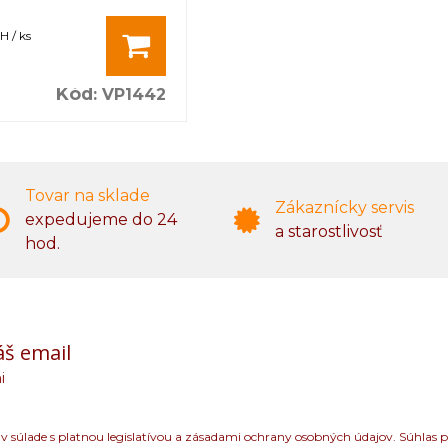
H / ks
Kód
:
VP1442
Tovar na sklade
Zákaznícky servis
expedujeme do 24
a starostlivosť
hod.
áš email
i
 súlade s platnou legislatívou a zásadami ochrany osobných údajov. Súhlas p