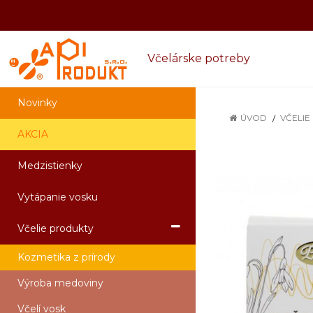
Včelárske potreby
Novinky
ÚVOD
VČELIE
AKCIA
Medzistienky
Vytápanie vosku
Včelie produkty
Kozmetika z prírody
Výroba medoviny
Včelí vosk