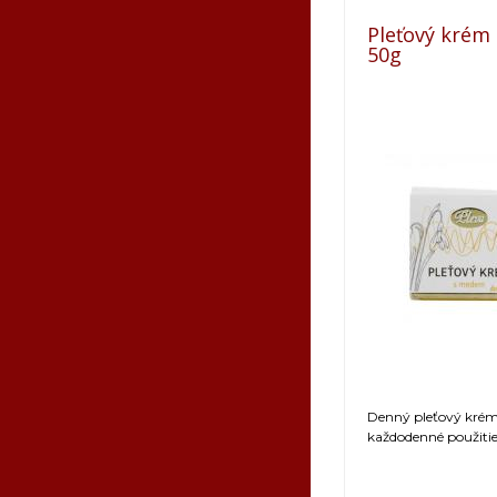
Pleťový krém
50g
Denný pleťový kré
každodenné použitie 