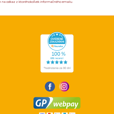
m na odkaz z ktoréhokoľvek informačného emailu.