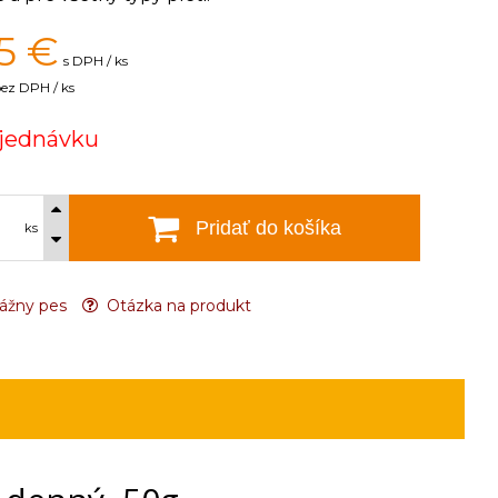
5
€
s DPH / ks
ez DPH / ks
jednávku
Pridať do košíka
ks
ážny pes
Otázka na produkt