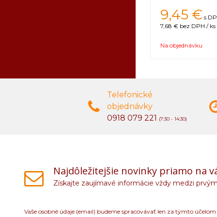
9,45 €
s DP
7,68 €
bez DPH / ks
Na objednávku
Telefonické
objednávky
0918 079 221
(7:30 - 14:30)
Najdôležitejšie novinky priamo na v
Získajte zaujímavé informácie vždy medzi prvým
Vaše osobné údaje (email) budeme spracovávať len za týmto účelom v