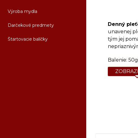
Výroba mydla
Denný ple
Darčekové predmety
unavenej ple
tým jej pomá
Štartovacie balíčky
nepriaznivým
Balenie: 50g
ZOBRAZI