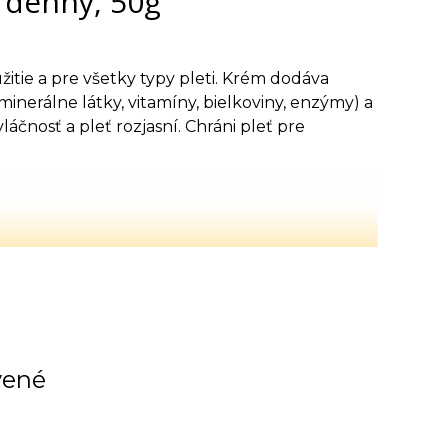
 denný, 50g
tie a pre všetky typy pleti. Krém dodáva
inerálne látky, vitamíny, bielkoviny, enzýmy) a
áčnosť a pleť rozjasní. Chráni pleť pre
vené