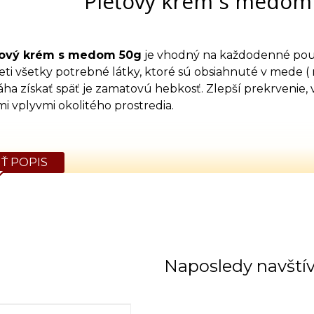
Pleťový krém s medom
ťový krém s medom 50g
je vhodný na každodenné použi
ti všetky potrebné látky, ktoré sú obsiahnuté v mede ( m
ha získať späť je zamatovú hebkosť. Zlepší prekrvenie, vl
i vplyvmi okolitého prostredia.
Ť POPIS
Naposledy navští