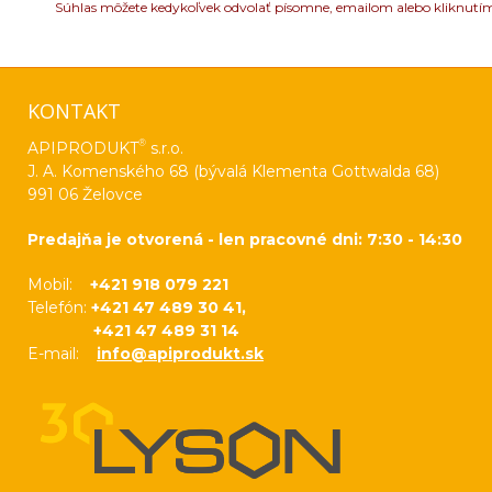
Súhlas môžete kedykoľvek odvolať písomne, emailom alebo kliknutí
KONTAKT
®
APIPRODUKT
s.r.o.
J. A. Komenského 68 (bývalá Klementa Gottwalda 68)
991 06 Želovce
Predajňa je otvorená - len pracovné dni: 7:30 - 14:30
Mobil:
+421 918 079 221
Telefón:
+421 47 489 30 41,
+421 47 489 31 14
E-mail:
info@apiprodukt.sk