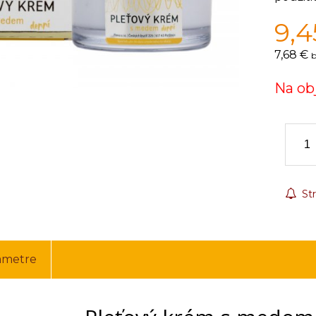
9,4
7,68 €
b
Na ob
Str
ametre