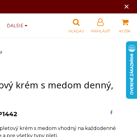
×
ĎALŠIE
HĽADAJ
PRIHLÁSIŤ
KOŠÍK
0g
ťový krém s medom denný,
P1442
pleťový krém s medom vhodný na každodenné
e a pre všetky typy pleti.