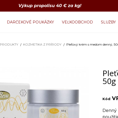
Výkup propolisu 40 € za kg!
DARČEKOVÉ POUKÁŽKY
VEĽKOOBCHOD
SLUŽBY
 PRODUKTY
KOZMETIKA Z PRÍRODY
Pleťový krém s medom denný, 5
Ple
50g
V
Kód
:
Denný 
použiti