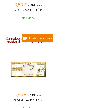
3,80
€
s DPH / ks
3,09 €
bez DPH / ks
Na sklade
Samolepiace etikety klasické
maďarské, 100 ks - vzor P4
3,80
€
s DPH / ks
3,09 €
bez DPH / ks