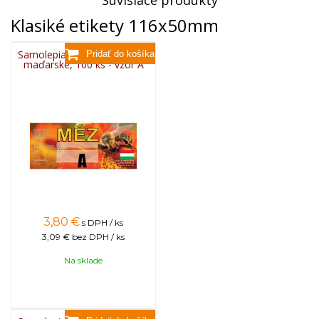
Súvisiace produkty
Klasiké etikety 116x50mm
Samolepiace etikety klasické
maďarské, 100 ks - vzor A
3,80
€
s DPH / ks
3,09 €
bez DPH / ks
Na sklade