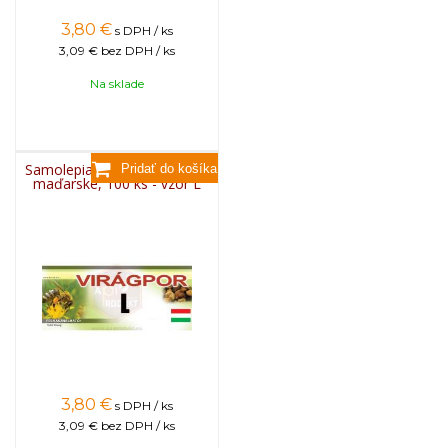
3,80
€
s DPH / ks
3,09 €
bez DPH / ks
Na sklade
Samolepiace etikety klasické
maďarské, 100 ks - vzor L
3,80
€
s DPH / ks
3,09 €
bez DPH / ks