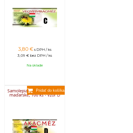
3,80
€
s DPH / ks
3,09 €
bez DPH / ks
Na sklade
Samolepiace etikety klasické
maďarské, 100 ks - vzor D