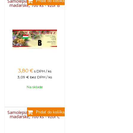
Samolepiace etikety klasické
maďarské, 100 ks - vzor B
3,80
€
s DPH / ks
3,09 €
bez DPH / ks
Na sklade
Samolepiace etikety klasické
maďarské, 100 ks - vzor C