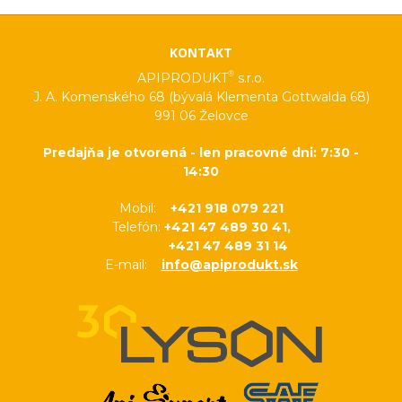
KONTAKT
®
APIPRODUKT
s.r.o.
J. A. Komenského 68 (bývalá Klementa Gottwalda 68)
991 06 Želovce
Predajňa je otvorená - len pracovné dni: 7:30 -
14:30
Mobil:
+421 918 079 221
Telefón:
+421 47 489 30 41,
+421 47 489 31 14
E-mail:
info@apiprodukt.sk