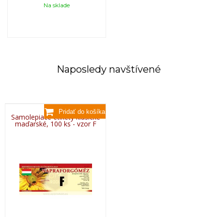
Na sklade
Naposledy navštívené
Samolepiace etikety klasické
maďarské, 100 ks - vzor F