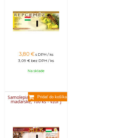
3,80
€
s DPH / ks
3,09 €
bez DPH / ks
Na sklade
Samolepiace etikety klasické
maďarské, 100 ks - vzor J