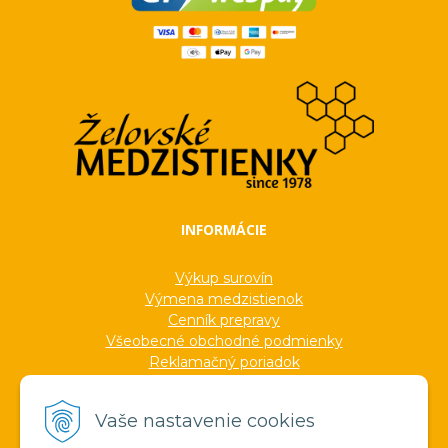
INFORMÁCIE
Výkup surovín
Výmena medzistienok
Cenník prepravy
Všeobecné obchodné podmienky
Reklamačný poriadok
Ochrana osobných údajov
Informácie o cookies
Vaše nastavenie cookies
Formuláre
Protokoly