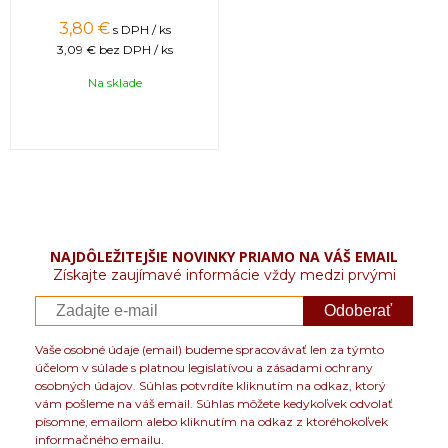
3,80 €
s DPH / ks
3,09 €
bez DPH / ks
Na sklade
NAJDÔLEŽITEJŠIE NOVINKY PRIAMO NA VÁŠ EMAIL
Získajte zaujímavé informácie vždy medzi prvými
Odoberať
Vaše osobné údaje (email) budeme spracovávať len za týmto
účelom v súlade s platnou legislatívou a zásadami ochrany
osobných údajov. Súhlas potvrdíte kliknutím na odkaz, ktorý
vám pošleme na váš email. Súhlas môžete kedykoľvek odvolať
písomne, emailom alebo kliknutím na odkaz z ktoréhokoľvek
informačného emailu.