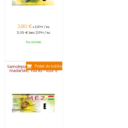
3,80
€
s DPH / ks
3,09 €
bez DPH / ks
Na sklade
Samolepiace etikety klasické
maďarské, 100 ks - vzor E