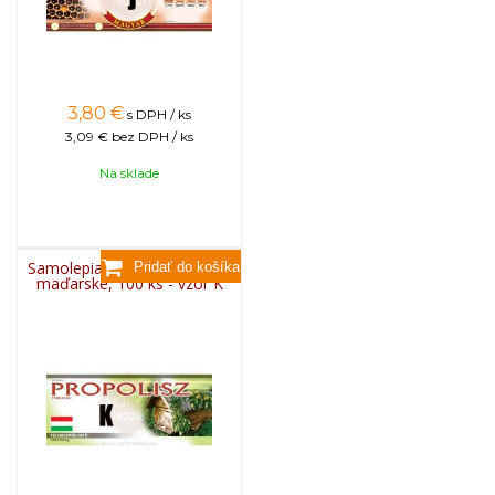
3,80
€
s DPH / ks
3,09 €
bez DPH / ks
Na sklade
Samolepiace etikety klasické
maďarské, 100 ks - vzor K