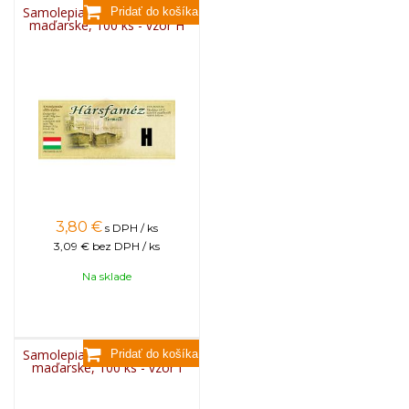
Samolepiace etikety klasické
maďarské, 100 ks - vzor H
3,80
€
s DPH / ks
3,09 €
bez DPH / ks
Na sklade
Samolepiace etikety klasické
maďarské, 100 ks - vzor I