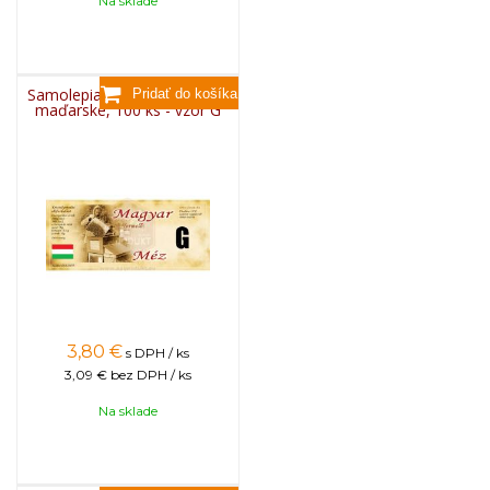
Na sklade
Samolepiace etikety klasické
maďarské, 100 ks - vzor G
3,80
€
s DPH / ks
3,09 €
bez DPH / ks
Na sklade