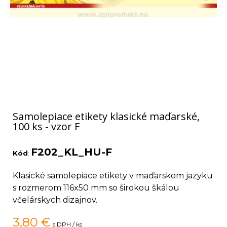
Samolepiace etikety klasické maďarské,
100 ks - vzor F
F202_KL_HU-F
Kód
:
Klasické samolepiace etikety v maďarskom jazyku
s rozmerom 116x50 mm so širokou škálou
včelárskych dizajnov.
3,80
€
s DPH / ks