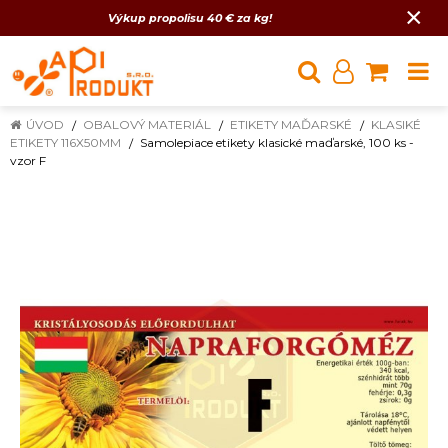
×
Výkup propolisu 40 € za kg!
ÚVOD
OBALOVÝ MATERIÁL
ETIKETY MAĎARSKÉ
KLASIKÉ
ETIKETY 116X50MM
Samolepiace etikety klasické maďarské, 100 ks -
vzor F