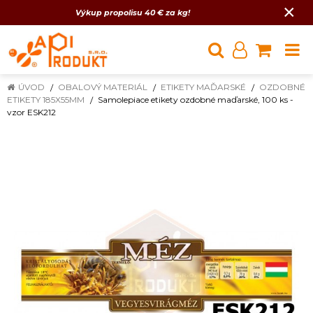
×
Výkup propolisu 40 € za kg!
ÚVOD
OBALOVÝ MATERIÁL
ETIKETY MAĎARSKÉ
OZDOBNÉ
ETIKETY 185X55MM
Samolepiace etikety ozdobné maďarské, 100 ks -
vzor ESK212