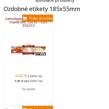
Súvisiace produkty
Ozdobné etikety 185x55mm
Samolepiace etikety ozdobné
maďarské, 100 ks - vzor
ESK213
4,40
€
s DPH / ks
3,58 €
bez DPH / ks
Na sklade