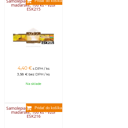
Samolepiace etikety ozdobné
maďarské, 100 ks - vzor
ESK215
4,40
€
s DPH / ks
3,58 €
bez DPH / ks
Na sklade
Samolepiace etikety ozdobné
maďarské, 100 ks - vzor
ESK216