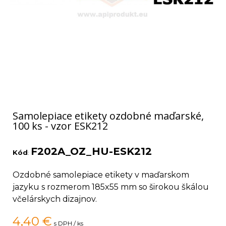
Samolepiace etikety ozdobné maďarské,
100 ks - vzor ESK212
F202A_OZ_HU-ESK212
Kód
:
Ozdobné samolepiace etikety v maďarskom
jazyku s rozmerom 185x55 mm so širokou škálou
včelárskych dizajnov.
4,40
€
s DPH / ks