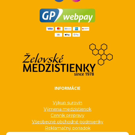
INFORMÁCIE
Výkup surovín
Výmena medzistienok
Cenník prepravy
Všeobecné obchodné podmienky
Reklamačný poriadok
Ochrana osobných údajov