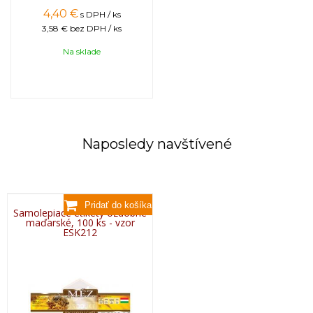
4,40
€
s DPH / ks
3,58 €
bez DPH / ks
Na sklade
Naposledy navštívené
Samolepiace etikety ozdobné
maďarské, 100 ks - vzor
ESK212