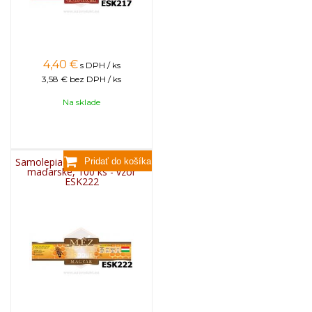
4,40
€
s DPH / ks
3,58 €
bez DPH / ks
Na sklade
Samolepiace etikety ozdobné
maďarské, 100 ks - vzor
ESK222