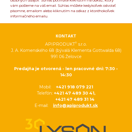
osobných údajov. Súhlas potvrdíte kliknutím na odkaz, ktorý
vám pošleme na váš email. Súhlas môžete kedykoľvek odvolať
písomne, emailom alebo kliknutím na odkaz z ktoréhokoľvek
informačného emailu.
KONTAKT
®
APIPRODUKT
s.r.o.
J. A. Komenského 68 (bývalá Klementa Gottwalda 68)
991 06 Želovce
Predajňa je otvorená - len pracovné dni: 7:30 -
14:30
Mobil:
+421 918 079 221
Telefón:
+421 47 489 30 41,
+421 47 489 31 14
E-mail:
info@apiprodukt.sk