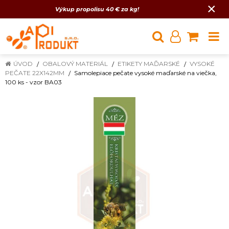
×
Výkup propolisu 40 € za kg!
ÚVOD
OBALOVÝ MATERIÁL
ETIKETY MAĎARSKÉ
VYSOKÉ
PEČATE 22X142MM
Samolepiace pečate vysoké maďarské na viečka,
100 ks - vzor BA03