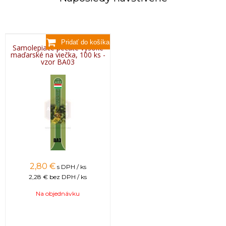
Samolepiace pečate vysoké
maďarské na viečka, 100 ks -
vzor BA03
2,80 €
s DPH / ks
2,28 €
bez DPH / ks
Na objednávku