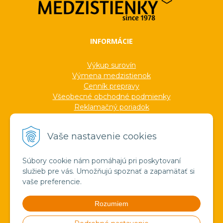
INFORMÁCIE
Výkup surovín
Výmena medzistienok
Cenník prepravy
Všeobecné obchodné podmienky
Reklamačný poriadok
Ochrana osobných údajov
Informácie o cookies
Vaše nastavenie cookies
Formuláre
Protokoly
Ocenenia
Súbory cookie nám pomáhajú pri poskytovaní
Veľkoobchod
služieb pre vás. Umožňujú spoznať a zapamätať si
Verejné obstarávanie
vaše preferencie.
Výroba sviečok zo včelieho vosku
Pravda o medzistienkach a vosku
Rozumiem
Spoznajte náš región!
Štúdium