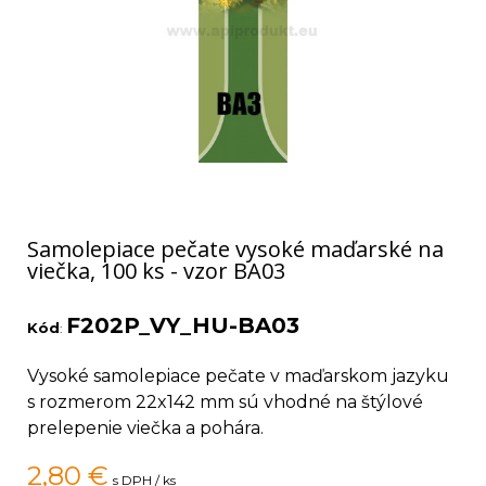
Samolepiace pečate vysoké maďarské na
viečka, 100 ks - vzor BA03
F202P_VY_HU-BA03
Kód
:
Vysoké samolepiace pečate v maďarskom jazyku
s rozmerom 22x142 mm sú vhodné na štýlové
prelepenie viečka a pohára.
2,80
€
s DPH / ks