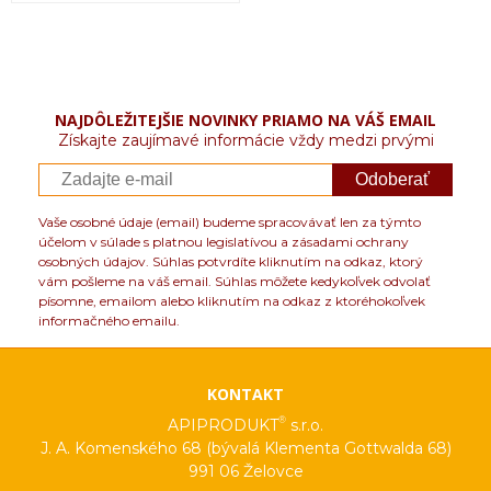
NAJDÔLEŽITEJŠIE NOVINKY PRIAMO NA VÁŠ EMAIL
Získajte zaujímavé informácie vždy medzi prvými
Odoberať
Vaše osobné údaje (email) budeme spracovávať len za týmto
účelom v súlade s platnou legislatívou a zásadami ochrany
osobných údajov. Súhlas potvrdíte kliknutím na odkaz, ktorý
vám pošleme na váš email. Súhlas môžete kedykoľvek odvolať
písomne, emailom alebo kliknutím na odkaz z ktoréhokoľvek
informačného emailu.
KONTAKT
®
APIPRODUKT
s.r.o.
J. A. Komenského 68 (bývalá Klementa Gottwalda 68)
991 06 Želovce