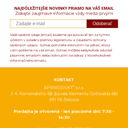
NAJDÔLEŽITEJŠIE NOVINKY PRIAMO NA VÁŠ EMAIL
Získajte zaujímavé informácie vždy medzi prvými
Odoberať
Vaše osobné údaje (email) budeme spracovávať len za týmto
účelom v súlade s platnou legislatívou a zásadami ochrany
osobných údajov. Súhlas potvrdíte kliknutím na odkaz, ktorý
vám pošleme na váš email. Súhlas môžete kedykoľvek odvolať
písomne, emailom alebo kliknutím na odkaz z ktoréhokoľvek
informačného emailu.
KONTAKT
®
APIPRODUKT
s.r.o.
J. A. Komenského 68 (bývalá Klementa Gottwalda 68)
991 06 Želovce
Predajňa je otvorená - len pracovné dni: 7:30 -
14:30