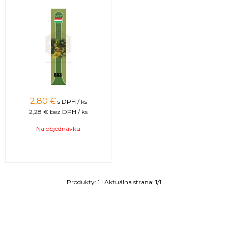
2,80
€
s DPH / ks
2,28 €
bez DPH / ks
Na objednávku
Produkty:
1
| Aktuálna strana:
1
/
1