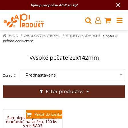
×
Výkup propolisu 40 € za kg!
ÚVOD
OBALOVÝ MATERIÁL
ETIKETY MAĎARSKÉ
Vysoké
pečate 22x142mm
Vysoké pečate 22x142mm
Prednastavené
Zoradiť:
Filter produktov
Samolepiace pečate vysoké
maďarské na viečka, 100 ks -
vzor BA03