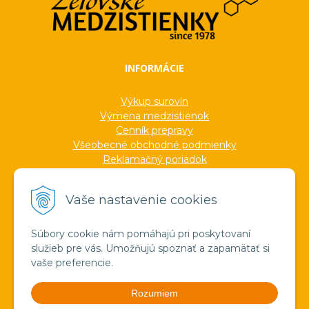
INFORMÁCIE
Výkup surovín
Výmena medzistienok
Cenník prepravy
Všeobecné obchodné podmienky
Reklamačný poriadok
Ochrana osobných údajov
Informácie o cookies
Vaše nastavenie cookies
Formuláre
Protokoly
Ocenenia
Súbory cookie nám pomáhajú pri poskytovaní
Veľkoobchod
služieb pre vás. Umožňujú spoznať a zapamätať si
Verejné obstarávanie
vaše preferencie.
Výroba sviečok zo včelieho vosku
Pravda o medzistienkach a vosku
Rozumiem
Spoznajte náš región!