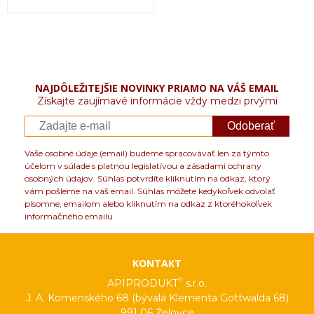
NAJDÔLEŽITEJŠIE NOVINKY PRIAMO NA VÁŠ EMAIL
Získajte zaujímavé informácie vždy medzi prvými
Odoberať
Vaše osobné údaje (email) budeme spracovávať len za týmto
účelom v súlade s platnou legislatívou a zásadami ochrany
osobných údajov. Súhlas potvrdíte kliknutím na odkaz, ktorý
vám pošleme na váš email. Súhlas môžete kedykoľvek odvolať
písomne, emailom alebo kliknutím na odkaz z ktoréhokoľvek
informačného emailu.
KONTAKT
®
APIPRODUKT
s.r.o.
J. A. Komenského 68 (bývalá Klementa Gottwalda 68)
991 06 Želovce