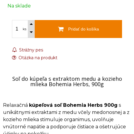
Na sklade
Pridať do košíka
ks
Strážny pes
Otázka na produkt
Soľ do kúpeľa s extraktom medu a kozieho
mlieka Bohemia Herbs, 900g
Relaxačná
kúpeľová soľ Bohemia Herbs 900g
s
unikátnymi extraktami z medu včely medonosnej a z
kozieho mlieka stimuluje organimus, uvolňuje
vnútorné napätie a podporuje čistiace a ošetrujúce
účinky na pokožku.