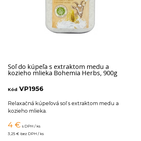
Soľ do kúpeľa s extraktom medu a
kozieho mlieka Bohemia Herbs, 900g
VP1956
Kód
:
Relaxačná kúpeľová soľ s extraktom medu a
kozieho mlieka.
4
€
s DPH / ks
3,25 €
bez DPH / ks