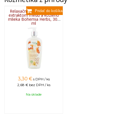
Relaxačné tekuté mydlo s
extraktom medu a kozieho
mlieka Bohemia Herbs, 300
ml
3,30
€
s DPH / ks
2,68 €
bez DPH / ks
Na sklade