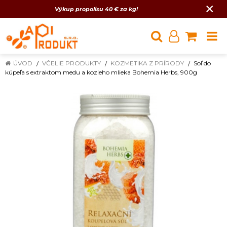
×
Výkup propolisu 40 € za kg!
ÚVOD
VČELIE PRODUKTY
KOZMETIKA Z PRÍRODY
Soľ do
kúpeľa s extraktom medu a kozieho mlieka Bohemia Herbs, 900g