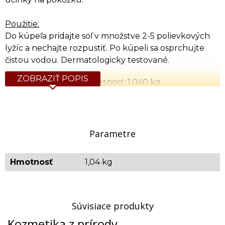
Použitie:
Do kúpeľa pridajte soľ v množstve 2-5 polievkových
lyžíc a nechajte rozpustiť. Po kúpeli sa osprchujte
čistou vodou. Dermatologicky testované.
ZOBRAZIŤ POPIS
Celková orientačná hmotnosť: 1,040 kg
Parametre
Hmotnosť
1,04 kg
Súvisiace produkty
Kozmetika z prírody