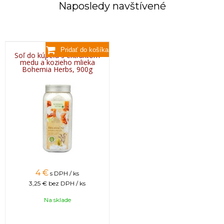
Naposledy navštívené
Soľ do kúpeľa s extraktom
medu a kozieho mlieka
Bohemia Herbs, 900g
4 €
s DPH / ks
3,25 €
bez DPH / ks
Na sklade