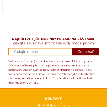
NAJDÔLEŽITEJŠIE NOVINKY PRIAMO NA VÁŠ EMAIL
Získajte zaujímavé informácie vždy medzi prvými
Odoberať
Vaše osobné údaje (email) budeme spracovávať len za týmto
účelom v súlade s platnou legislatívou a zásadami ochrany
osobných údajov. Súhlas potvrdíte kliknutím na odkaz, ktorý
vám pošleme na váš email. Súhlas môžete kedykoľvek odvolať
písomne, emailom alebo kliknutím na odkaz z ktoréhokoľvek
informačného emailu.
KONTAKT
®
APIPRODUKT
s.r.o.