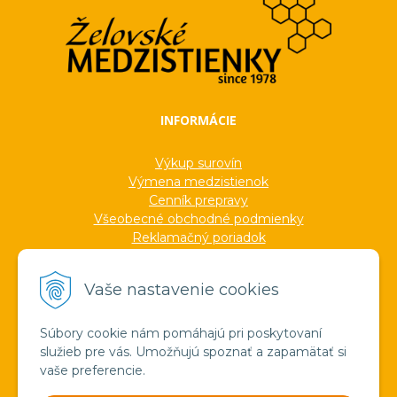
INFORMÁCIE
Výkup surovín
Výmena medzistienok
Cenník prepravy
Všeobecné obchodné podmienky
Reklamačný poriadok
Ochrana osobných údajov
Informácie o cookies
Vaše nastavenie cookies
Formuláre
Protokoly
Ocenenia
Súbory cookie nám pomáhajú pri poskytovaní
Veľkoobchod
služieb pre vás. Umožňujú spoznať a zapamätať si
Verejné obstarávanie
vaše preferencie.
Výroba sviečok zo včelieho vosku