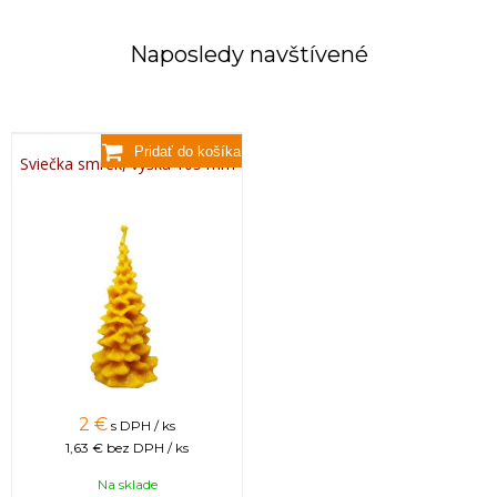
Naposledy navštívené
Sviečka smrek, výška 105 mm
2 €
s DPH / ks
1,63 €
bez DPH / ks
Na sklade