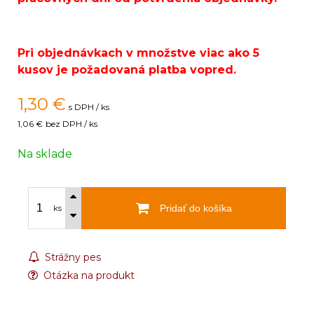
Pri objednávkach v množstve viac ako 5
kusov je požadovaná platba vopred.
1,30
€
s DPH / ks
1,06 €
bez DPH / ks
Na sklade
Pridať do košíka
ks
Strážny pes
Otázka na produkt