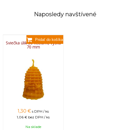
Naposledy navštívené
Sviečka úlik so včelami, výška
70 mm
1,30 €
s DPH / ks
1,06 €
bez DPH / ks
Na sklade