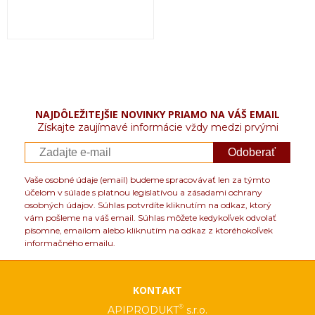
NAJDÔLEŽITEJŠIE NOVINKY PRIAMO NA VÁŠ EMAIL
Získajte zaujímavé informácie vždy medzi prvými
Odoberať
Vaše osobné údaje (email) budeme spracovávať len za týmto
účelom v súlade s platnou legislatívou a zásadami ochrany
osobných údajov. Súhlas potvrdíte kliknutím na odkaz, ktorý
vám pošleme na váš email. Súhlas môžete kedykoľvek odvolať
písomne, emailom alebo kliknutím na odkaz z ktoréhokoľvek
informačného emailu.
KONTAKT
®
APIPRODUKT
s.r.o.