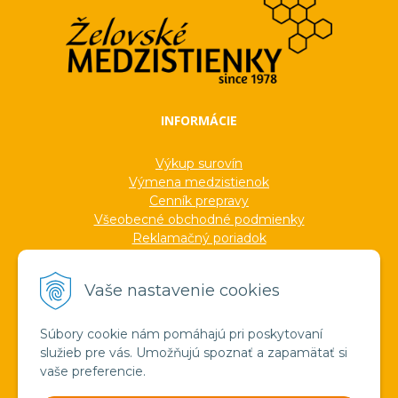
INFORMÁCIE
Výkup surovín
Výmena medzistienok
Cenník prepravy
Všeobecné obchodné podmienky
Reklamačný poriadok
Ochrana osobných údajov
Informácie o cookies
Vaše nastavenie cookies
Formuláre
Protokoly
Ocenenia
Súbory cookie nám pomáhajú pri poskytovaní
Veľkoobchod
služieb pre vás. Umožňujú spoznať a zapamätať si
Verejné obstarávanie
vaše preferencie.
Výroba sviečok zo včelieho vosku