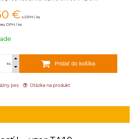
50
€
s DPH / ks
bez DPH / ks
lade
Pridať do košíka
ks
ážny pes
Otázka na produkt