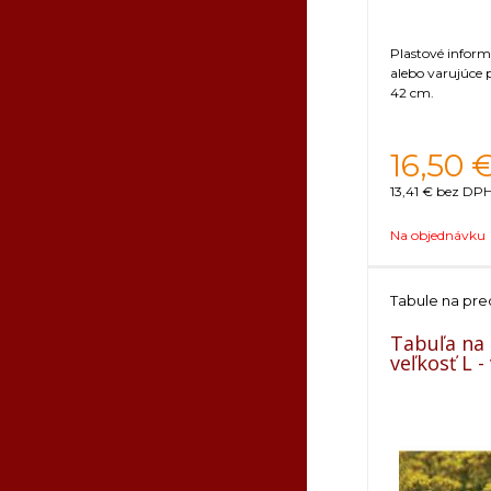
Plastové infor
alebo varujúce
42 cm.
16,50
13,41 €
bez DPH 
Na objednávku
Tabule na pre
Tabuľa na
veľkosť L 