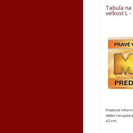
Tabuľa na
veľkosť L 
Plastové infor
alebo varujúce
42 cm.