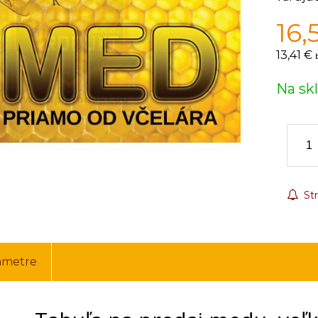
16,
13,41 €
Na sk
Str
ametre