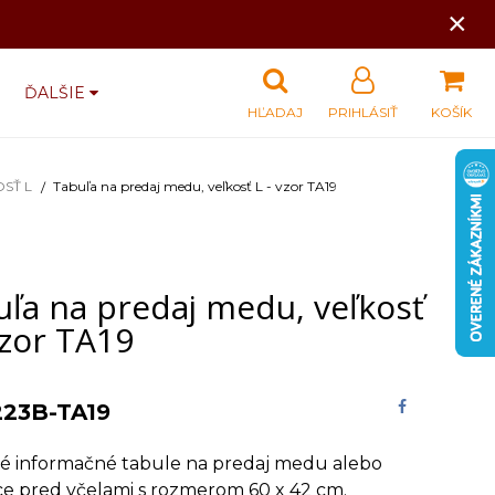
×
ĎALŠIE
HĽADAJ
PRIHLÁSIŤ
KOŠÍK
SŤ L
Tabuľa na predaj medu, veľkosť L - vzor TA19
uľa na predaj medu, veľkosť
vzor TA19
223B-TA19
vé informačné tabule na predaj medu alebo
ce pred včelami s rozmerom 60 x 42 cm.