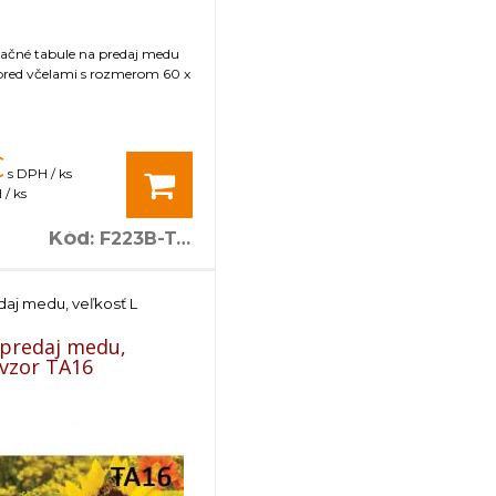
mačné tabule na predaj medu
 pred včelami s rozmerom 60 x
€
s DPH / ks
/ ks
Kód
:
F223B-TA15
daj medu, veľkosť L
 predaj medu,
- vzor TA16