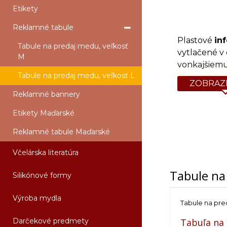
Etikety
Reklamné tabule
Plastové
in
Tabule na predaj medu, veľkosť
vytlačené v
M
vonkajšiemu
Tabule na predaj medu, veľkosť L
ZOBRAZI
Reklamné bannery
Etikety Maďarské
Reklamné tabule Maďarské
Včelárska literatúra
Tabule na
Silikónové formy
Výroba mydla
Tabule na pre
Darčekové predmety
Tabuľa na