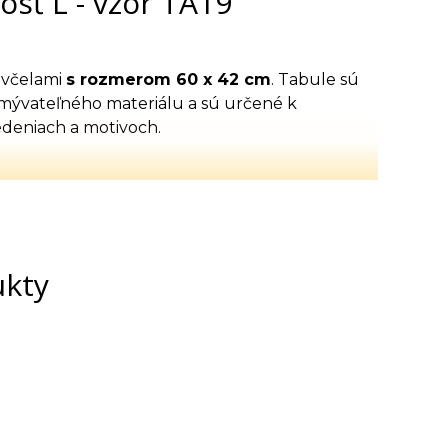
osť L - vzor TA19
 včelami
s rozmerom 60 x 42 cm
. Tabule sú
umývateľného materiálu a sú určené k
deniach a motivoch.
ukty