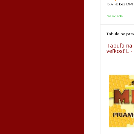
13,41 €
bez DPH 
Na sklade
Tabule na pre
Tabuľa na
veľkosť L 