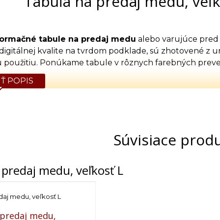
Tabuľa na predaj medu, veľk
formačné tabule na predaj medu
alebo varujúce pred
 digitálnej kvalite na tvrdom podklade, sú zhotovené z 
 použitiu. Ponúkame tabule v rôznych farebných preve
Ť POPIS
Súvisiace prod
 predaj medu, veľkosť L
daj medu, veľkosť L
 predaj medu,