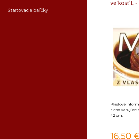
veľkosť L 
Štartovacie balíčky
Plastové infor
alebo varujúce
42 cm.
16,50