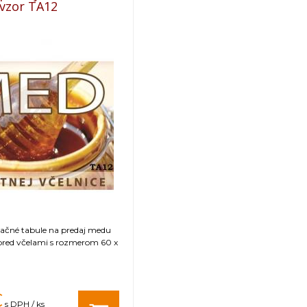
- vzor TA12
mačné tabule na predaj medu
 pred včelami s rozmerom 60 x
€
s DPH / ks