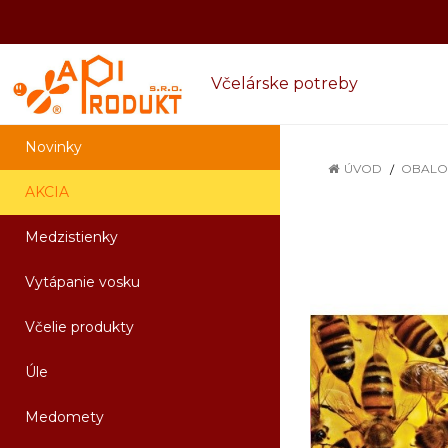
Včelárske potreby
Novinky
ÚVOD
OBALO
AKCIA
Medzistienky
Vytápanie vosku
Včelie produkty
Úle
Medomety