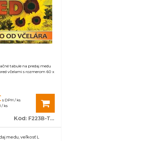
mačné tabule na predaj medu
 pred včelami s rozmerom 60 x
€
s DPH / ks
/ ks
Kód
:
F223B-TA16
daj medu, veľkosť L