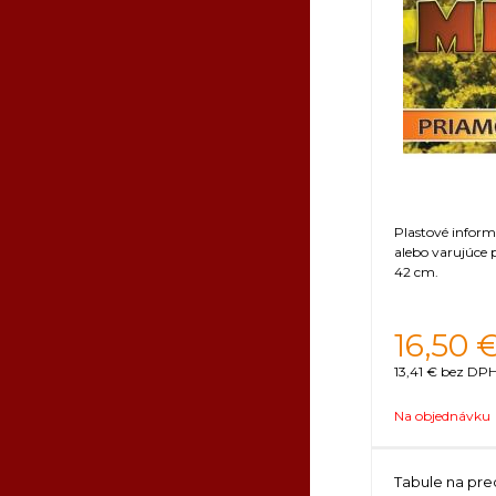
Plastové infor
alebo varujúce
42 cm.
16,50
13,41 €
bez DPH 
Na objednávku
Tabule na pre