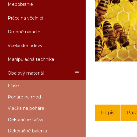
Medobranie
Práca na včelnici
Drobné náradie
Včelárske odevy
Manipulačná technika
Obalový materiál
Fľaše
Poháre na med
Viečka na poháre
Popis
Par
Dekoračné tašky
Dekoračné balenia