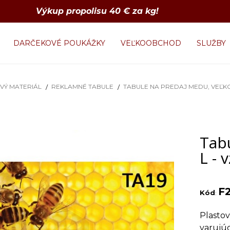
Výkup propolisu 40 € za kg!
DARČEKOVÉ POUKÁŽKY
VEĽKOOBCHOD
SLUŽBY
VÝ MATERIÁL
REKLAMNÉ TABULE
TABULE NA PREDAJ MEDU, VEĽKO
Tab
L - 
F
Kód
:
Plasto
varujú