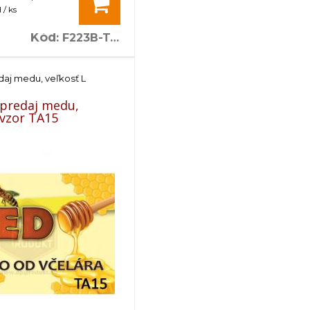
/ ks
Kód
:
F223B-TA12
daj medu, veľkosť L
 predaj medu,
- vzor TA15