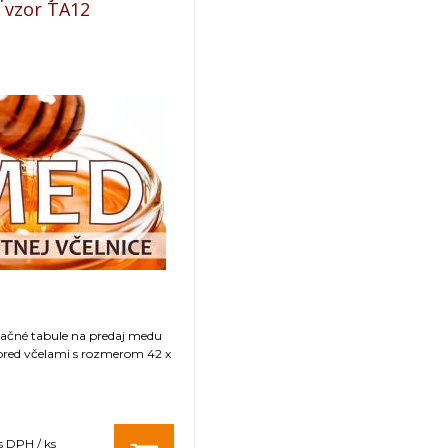
- vzor TA12
mačné tabule na predaj medu
pred včelami s rozmerom 42 x
s DPH / ks