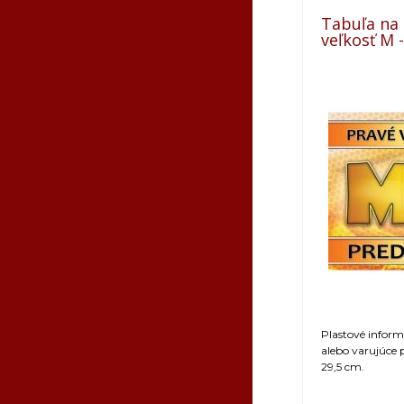
Tabuľa na
veľkosť M 
Plastové infor
alebo varujúce 
29,5 cm.