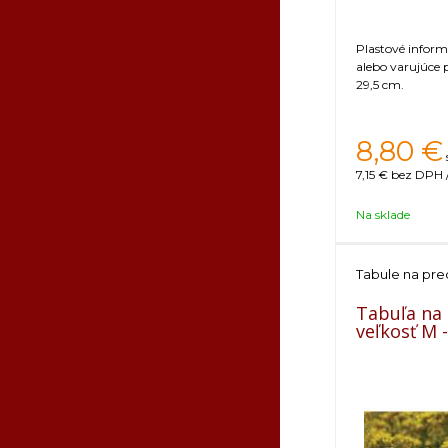
Plastové infor
alebo varujúce 
29,5 cm.
8,80
€
7,15 €
bez DPH /
Na sklade
Tabule na pre
Tabuľa na
veľkosť M 