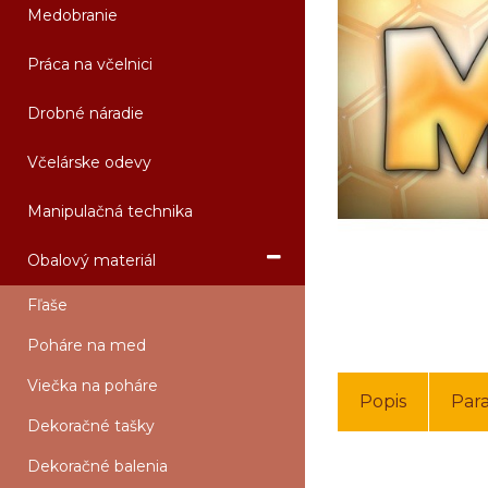
Medobranie
Práca na včelnici
Drobné náradie
Včelárske odevy
Manipulačná technika
Obalový materiál
Fľaše
Poháre na med
Viečka na poháre
Popis
Par
Dekoračné tašky
Dekoračné balenia