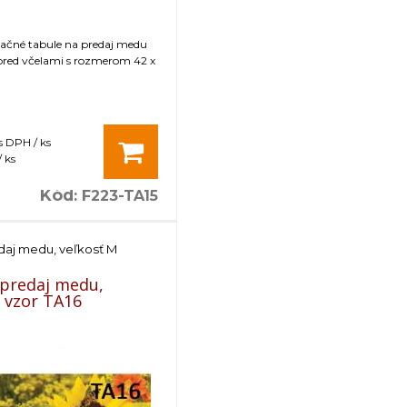
mačné tabule na predaj medu
pred včelami s rozmerom 42 x
s DPH / ks
 ks
Kód
:
F223-TA15
daj medu, veľkosť M
 predaj medu,
- vzor TA16