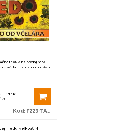
mačné tabule na predaj medu
pred včelami s rozmerom 42 x
s DPH / ks
 ks
Kód
:
F223-TA16
daj medu, veľkosť M