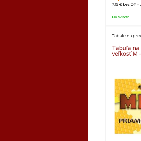
7,15 €
bez DPH /
Na sklade
Tabule na pre
Tabuľa na
veľkosť M 