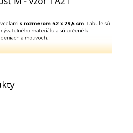
osť M - vzor TA21
 včelami
s rozmerom 42 x 29,5 cm
. Tabule sú
umývateľného materiálu a sú určené k
deniach a motivoch.
ukty