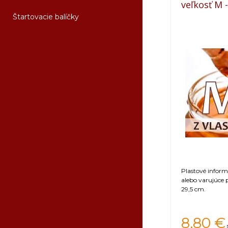
veľkosť M 
Štartovacie balíčky
Plastové infor
alebo varujúce 
29,5 cm.
8,80
€