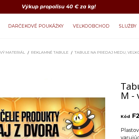
Výkup propolisu 40 € za kg!
DARČEKOVÉ POUKÁŽKY
VEĽKOOBCHOD
SLUŽBY
VÝ MATERIÁL
REKLAMNÉ TABULE
TABULE NA PREDAJ MEDU, VEĽK
Tab
M - 
F
Kód
:
Plasto
varujúc