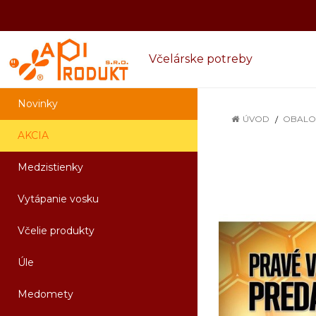
Včelárske potreby
Novinky
ÚVOD
OBALO
AKCIA
Medzistienky
Vytápanie vosku
Včelie produkty
Úle
Medomety