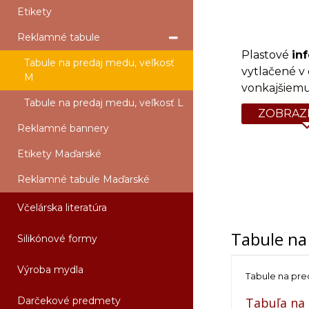
Etikety
Reklamné tabule
Plastové
in
Tabule na predaj medu, veľkosť
vytlačené v
M
vonkajšiemu
Tabule na predaj medu, veľkosť L
ZOBRAZI
Reklamné bannery
Etikety Maďarské
Reklamné tabule Maďarské
Včelárska literatúra
Tabule na
Silikónové formy
Výroba mydla
Tabule na pre
Darčekové predmety
Tabuľa na