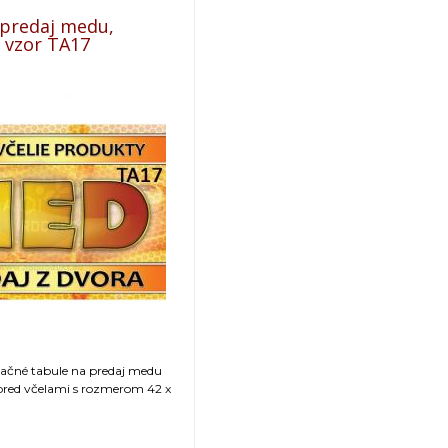
 predaj medu,
- vzor TA17
mačné tabule na predaj medu
pred včelami s rozmerom 42 x