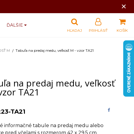
×
ĎALŠIE
HĽADAJ
PRIHLÁSIŤ
KOŠÍK
OSŤ M
Tabuľa na predaj medu, veľkosť M - vzor TA21
uľa na predaj medu, veľkosť
vzor TA21
223-TA21
vé informačné tabule na predaj medu alebo
e pred včelami s rozmerom 42 x 29,5 cm.