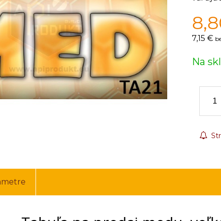
8,8
7,15 €
b
Na sk
Str
ametre