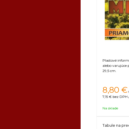
Plastové infor
alebo varujúce 
29,5 cm.
8,80
€
7,15 €
bez DPH /
Na sklade
Tabule na pre