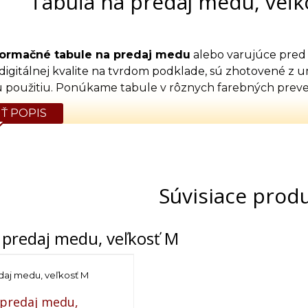
Tabuľa na predaj medu, veľk
formačné tabule na predaj medu
alebo varujúce pred
 digitálnej kvalite na tvrdom podklade, sú zhotovené z 
 použitiu. Ponúkame tabule v rôznych farebných preve
Ť POPIS
Súvisiace prod
 predaj medu, veľkosť M
daj medu, veľkosť M
 predaj medu,