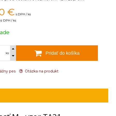
0
€
s DPH / ks
ez DPH / ks
lade
Pridať do košíka
ks
ážny pes
Otázka na produkt