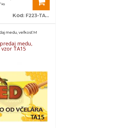
 ks
Kód
:
F223-TA12
daj medu, veľkosť M
 predaj medu,
- vzor TA15