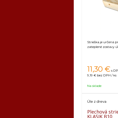
Strieška je určená p
zateplené zostavy úľ
11,30
€
s DP
9,19 €
bez DPH / ks
Na sklade
Úle z dreva
Plechová stri
KLASIK B10