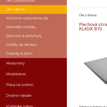
Úle z polystyrénu
Úle z dreva
Úle z dreva
Vnútorné vybavebnie úľa
Plechová stri
Materské mriežky
KLASIK B10
Sieťoviny a peľochyty
Drôtiky do rámikov
Doplnky k úľom
Medomety
Medobranie
Práca na včelnici
Drobné náradie
Včelárske odevy
Plechová strecha je