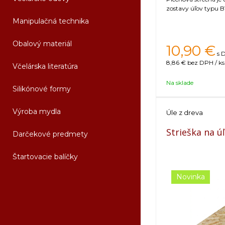
zostavy úľov typu B1
Manipulačná technika
Obalový materiál
10,90
€
s 
8,86 €
bez DPH / ks
Včelárska literatúra
Na sklade
Silikónové formy
Výroba mydla
Úle z dreva
Strieška na ú
Darčekové predmety
Štartovacie balíčky
Novinka