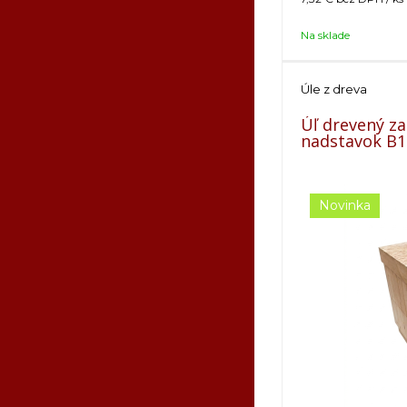
Na sklade
Úle z dreva
Úľ drevený za
nadstavok B1
Novinka