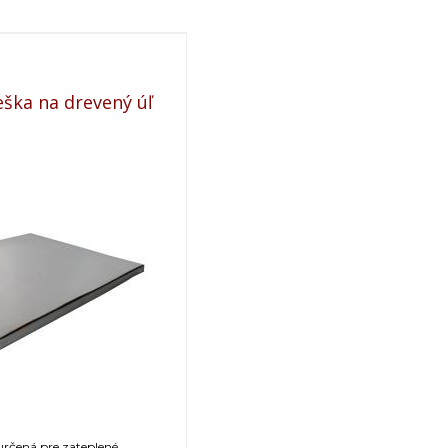
eška na drevený úľ
 určená pre zateplené