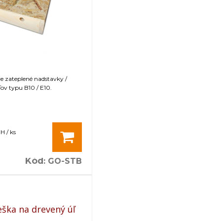
re zateplené nadstavky /
ov typu B10 / E10.
H / ks
Kód
:
GO-STB
eška na drevený úľ