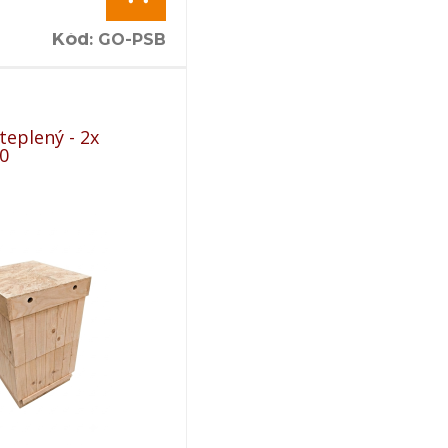
Kód
:
GO-PSB
teplený - 2x
0