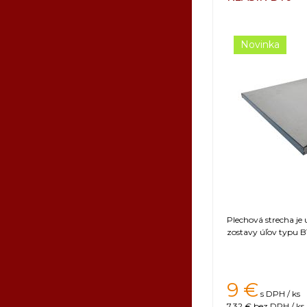
Novinka
Plechová strecha je
zostavy úľov typu B1
9
€
s DPH / ks
7,32 €
bez DPH / ks