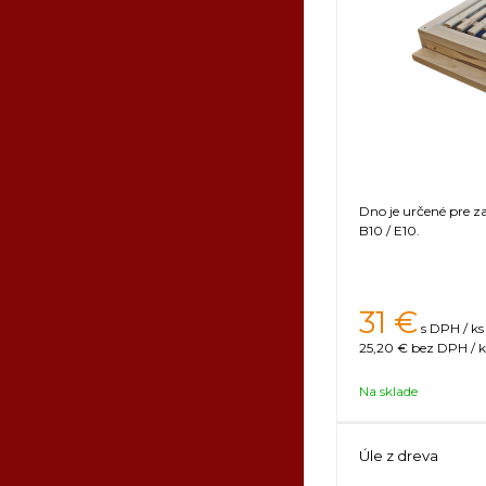
Dno je určené pre z
B10 / E10.
31
€
s DPH / ks
25,20 €
bez DPH / k
Na sklade
Úle z dreva