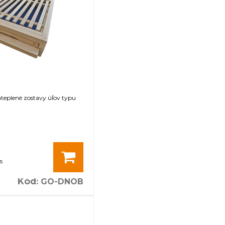
ateplené zostavy úľov typu
s
Kód
:
GO-DNOB