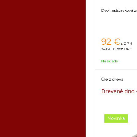
Dvoj nadstavková za
92
€
s DPH
74,80 €
bez DPH
Na sklade
Úle z dreva
Drevené dno 
Novinka