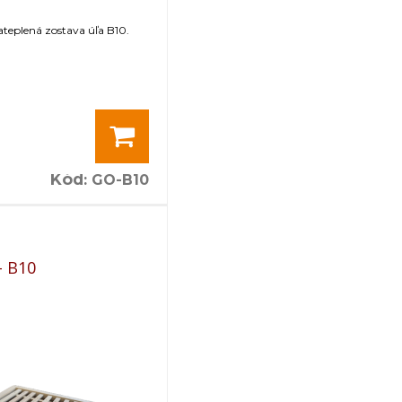
teplená zostava úľa B10.
Kód
:
GO-B10
- B10