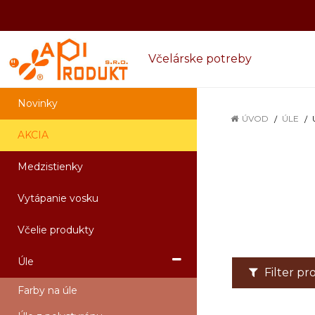
Včelárske potreby
Novinky
ÚVOD
ÚLE
AKCIA
Medzistienky
Vytápanie vosku
Včelie produkty
Úle
Filter p
Farby na úle