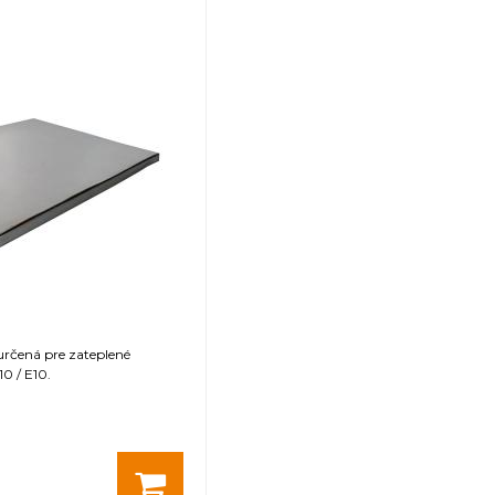
 určená pre zateplené
0 / E10.