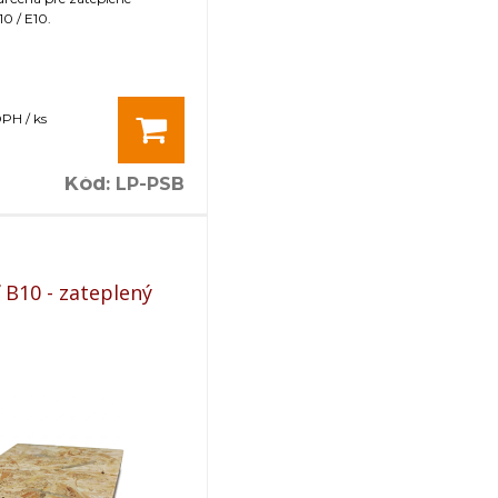
0 / E10.
DPH / ks
Kód
:
LP-PSB
ľ B10 - zateplený