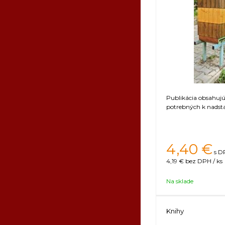
Publikácia obsahuj
potrebných k nadst
4,40
€
s D
4,19 €
bez DPH / ks
Na sklade
Knihy