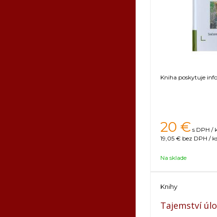
Kniha poskytuje info
20
€
s DPH / 
19,05 €
bez DPH / k
Na sklade
Knihy
Tajemství úlo