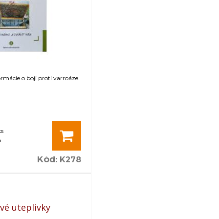
rmácie o boji proti varroáze.
ks
s
Kód
:
K278
vé uteplivky