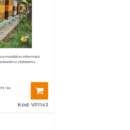
úca množstvo informácií
avkovému včeláreniu.
PH / ks
Kód
:
VP1143