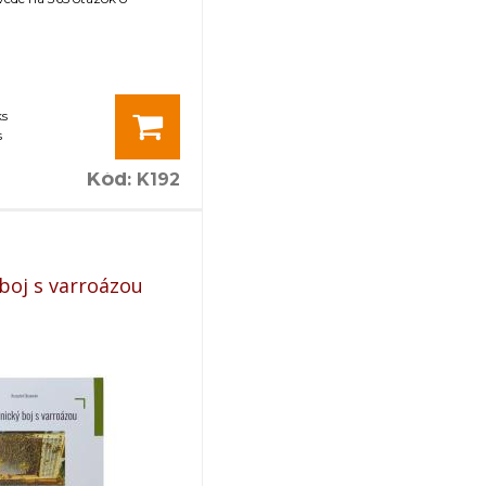
ks
s
Kód
:
K192
boj s varroázou