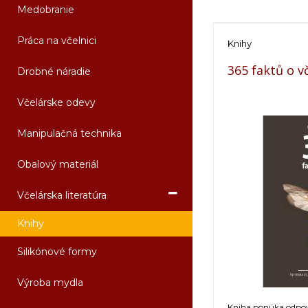
Medobranie
Práca na včelnici
Knihy
365 faktů o v
Drobné náradie
Včelárske odevy
Manipulačná technika
Obalový materiál
Včelárska literatúra
Knihy
Silikónové formy
Výroba mydla
Kniha ponúka odpov