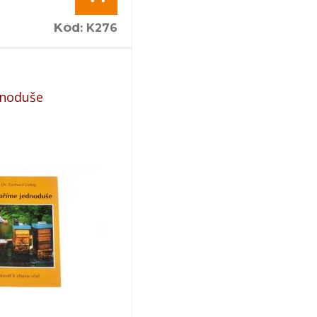
Kód
:
K276
dnoduše