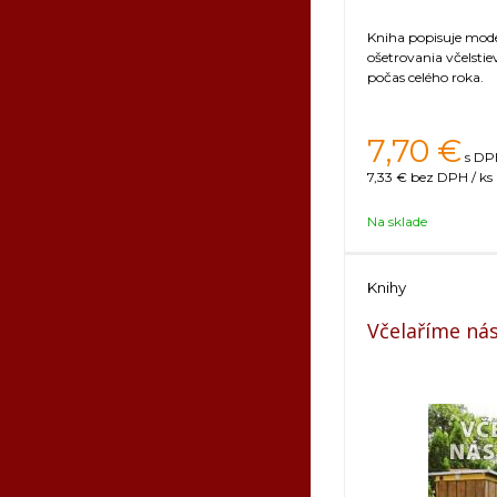
Kniha popisuje mod
ošetrovania včelsti
počas celého roka.
7,70
€
s DPH
7,33 €
bez DPH / ks
Na sklade
Knihy
Včelaříme ná