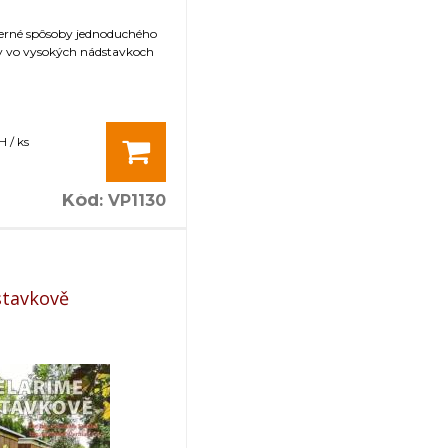
erné spôsoby jednoduchého
ev vo vysokých nádstavkoch
 / ks
Kód
:
VP1130
stavkově