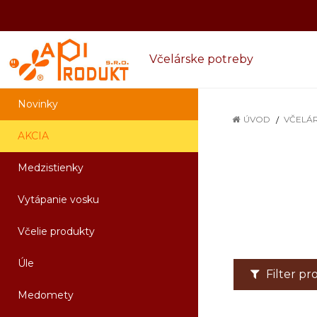
Včelárske potreby
Novinky
ÚVOD
VČELÁR
AKCIA
Medzistienky
Vytápanie vosku
Včelie produkty
Úle
Filter p
Medomety