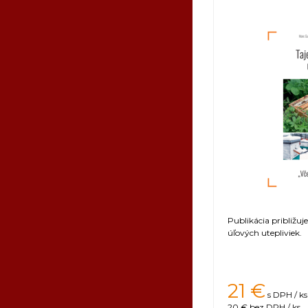
Publikácia približuj
úľových utepliviek.
21
€
s DPH / ks
20 €
bez DPH / ks