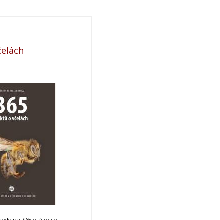
čelách
ede na 365 otázok o