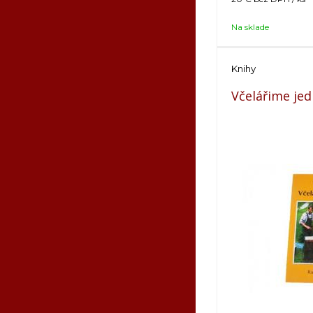
Na sklade
Knihy
Včelářime je