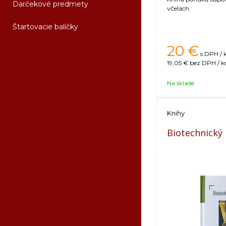
Darčekové predmety
včelách.
Štartovacie balíčky
20
€
s DPH / 
19,05 €
bez DPH / k
Na sklade
Knihy
Biotechnický 