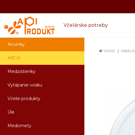
Včelárske potreby
Novinky
ÚVOD
OBALO
AKCIA
Medzistienky
Vytápanie vosku
Včelie produkty
Úle
Medomety