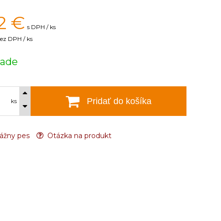
2
€
s DPH / ks
ez DPH / ks
lade
Pridať do košíka
ks
ážny pes
Otázka na produkt