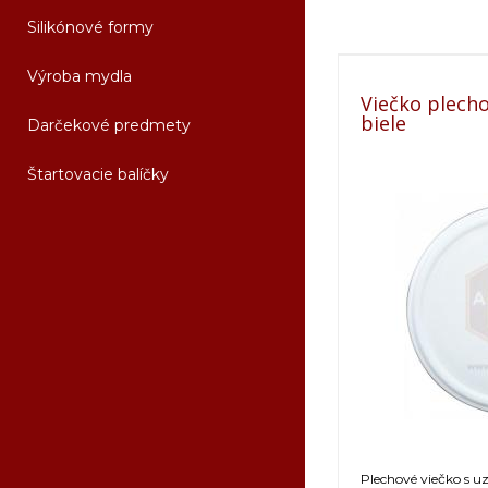
Silikónové formy
Výroba mydla
Viečko plech
biele
Darčekové predmety
Štartovacie balíčky
Plechové viečko s 