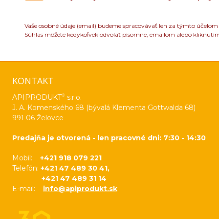
Vaše osobné údaje (email) budeme spracovávať len za týmto účelom v
Súhlas môžete kedykoľvek odvolať písomne, emailom alebo kliknutí
KONTAKT
®
APIPRODUKT
s.r.o.
J. A. Komenského 68 (bývalá Klementa Gottwalda 68)
991 06 Želovce
Predajňa je otvorená - len pracovné dni: 7:30 - 14:30
Mobil:
+421 918 079 221
Telefón:
+421 47 489 30 41,
+421 47 489 31 14
E-mail:
info@apiprodukt.sk