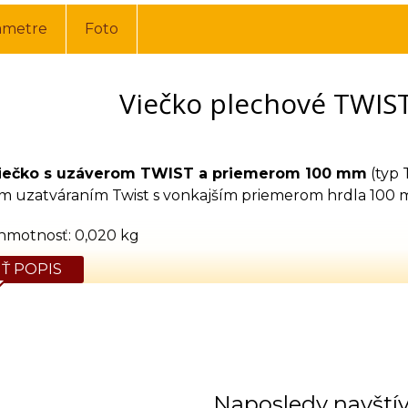
ametre
Foto
Viečko plechové TWIST
viečko s uzáverom TWIST a priemerom 100 mm
(typ 
m uzatváraním Twist s vonkajším priemerom hrdla 100 
hmotnosť: 0,020 kg
Ť POPIS
Naposledy navští