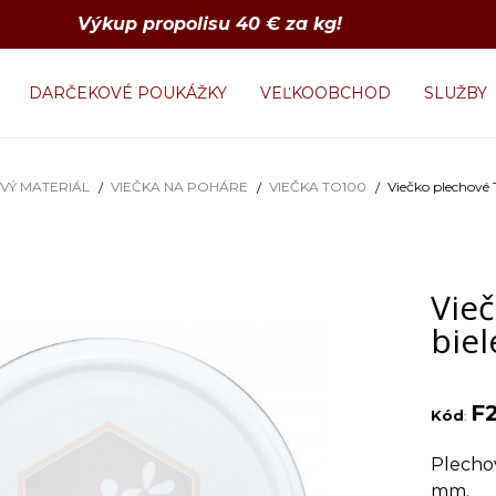
Výkup propolisu 40 € za kg!
DARČEKOVÉ POUKÁŽKY
VEĽKOOBCHOD
SLUŽBY
VÝ MATERIÁL
VIEČKA NA POHÁRE
VIEČKA TO100
Viečko plechové 
Vie
biel
F
Kód
:
Plecho
mm.