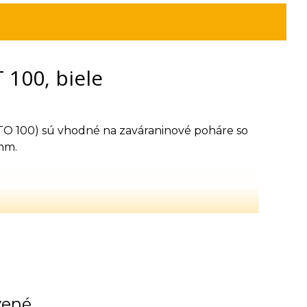
 100, biele
TO 100) sú vhodné na zaváraninové poháre so
mm.
vené