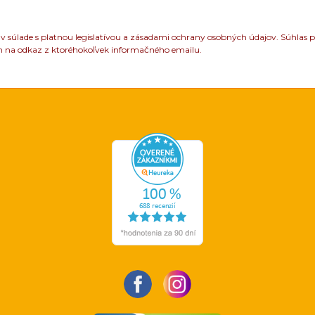
 súlade s platnou legislatívou a zásadami ochrany osobných údajov. Súhlas p
m na odkaz z ktoréhokoľvek informačného emailu.