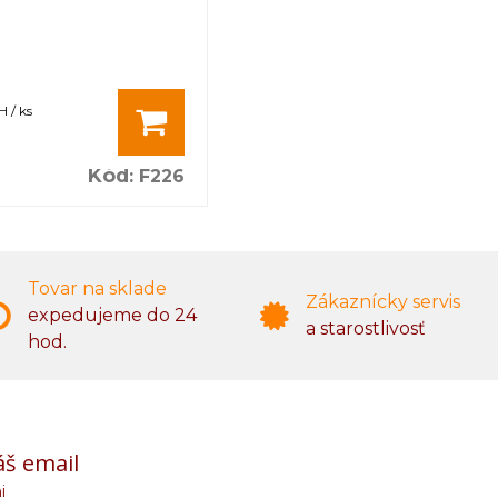
 / ks
Kód
:
F226
Tovar na sklade
Zákaznícky servis
expedujeme do 24
a starostlivosť
hod.
áš email
i