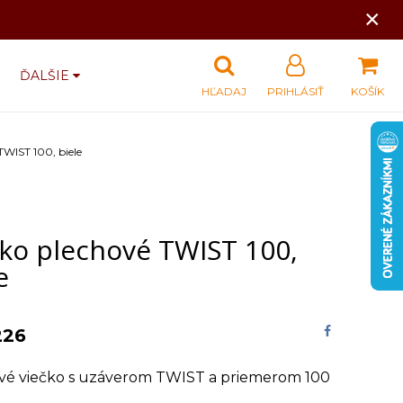
×
ĎALŠIE
HĽADAJ
PRIHLÁSIŤ
KOŠÍK
TWIST 100, biele
čko plechové TWIST 100,
e
226
vé viečko s uzáverom TWIST a priemerom 100