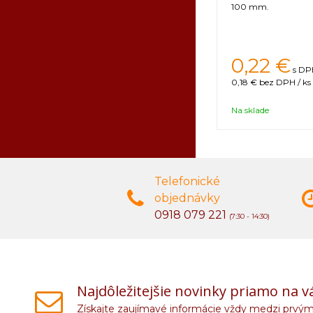
100 mm.
0,22 €
s DPH
0,18 €
bez DPH / ks
Na sklade
Telefonické
objednávky
0918 079 221
(7:30 - 14:30)
Najdôležitejšie novinky priamo na v
Získajte zaujímavé informácie vždy medzi prvým