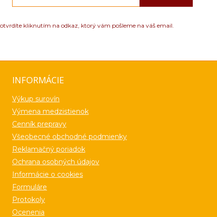
otvrdíte kliknutím na odkaz, ktorý vám pošleme na váš email.
INFORMÁCIE
Výkup surovín
Výmena medzistienok
Cenník prepravy
Všeobecné obchodné podmienky
Reklamačný poriadok
Ochrana osobných údajov
Informácie o cookies
Formuláre
Protokoly
Ocenenia