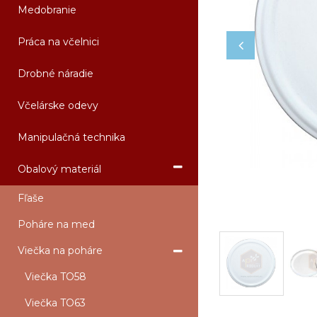
Medobranie
Práca na včelnici
Drobné náradie
Včelárske odevy
Manipulačná technika
Obalový materiál
Fľaše
Poháre na med
Viečka na poháre
Viečka TO58
Viečka TO63