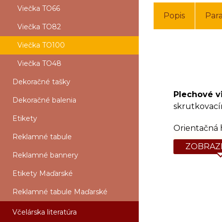
Viečka TO66
Popis
Par
Viečka TO82
Viečka TO100
Viečka TO48
Dekoračné tašky
Plechové 
Dekoračné balenia
skrutkovací
Etikety
Orientačná 
Reklamné tabule
ZOBRAZI
Reklamné bannery
Etikety Maďarské
Reklamné tabule Maďarské
Včelárska literatúra