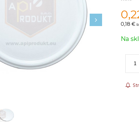
0,2
0,18 €
b
Na sk
Str