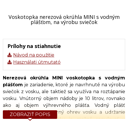
Voskotopka nerezová okrúhla MINI s vodným
plášťom, na výrobu sviečok
Prílohy na stiahnutie
Návod na použitie
Használati útmutató
Nerezová okrúhla MINI voskotopka s vodným
plášťom
je zariadenie, ktoré je navrhnuté na výrobu
sviečok z vosku, ale taktiež sa využíva na roztápanie
vosku. Vnútorný objem nádoby je 10 litrov, rovnako
ako aj objem výhrevného plášťa. Vodný plášť
zabezpečuje rovnomerný ohrev vosku a udržanie
ZOBRAZIŤ POPIS
stabilnej teploty. Teplotu je možné regulovať v
rozsahu 0 – 80°C. Vďaka malým rozmerom je mini