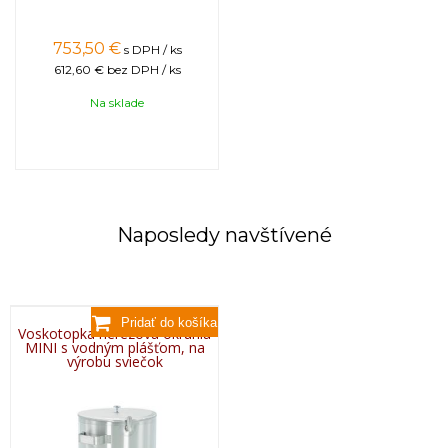
753,50
€
s DPH / ks
612,60 €
bez DPH / ks
Na sklade
Naposledy navštívené
Voskotopka nerezová okrúhla
MINI s vodným plášťom, na
výrobu sviečok