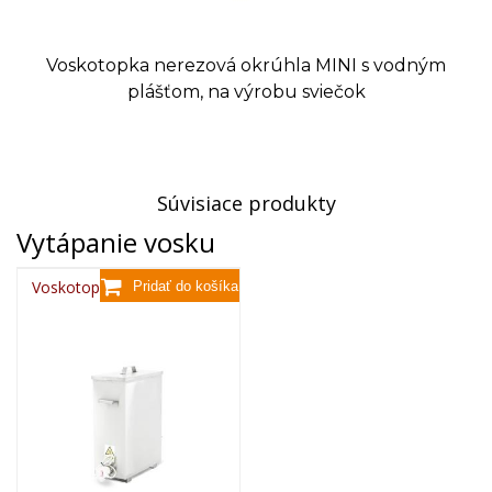
Voskotopka nerezová okrúhla MINI s vodným
plášťom, na výrobu sviečok
Súvisiace produkty
Vytápanie vosku
Voskotopka nerezová MINI