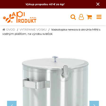
×
Výkup propolisu 40 € za kg!
ÚVOD
VYTÁPANIE VOSKU
Voskotopka nerezová okrúhla MINI s
vodným plášťom, na výrobu sviečok