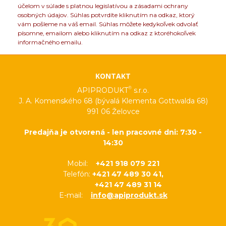
účelom v súlade s platnou legislatívou a zásadami ochrany
osobných údajov. Súhlas potvrdíte kliknutím na odkaz, ktorý
vám pošleme na váš email. Súhlas môžete kedykoľvek odvolať
písomne, emailom alebo kliknutím na odkaz z ktoréhokoľvek
informačného emailu.
KONTAKT
®
APIPRODUKT
s.r.o.
J. A. Komenského 68 (bývalá Klementa Gottwalda 68)
991 06 Želovce
Predajňa je otvorená - len pracovné dni: 7:30 -
14:30
Mobil:
+421 918 079 221
Telefón:
+421 47 489 30 41,
+421 47 489 31 14
E-mail:
info@apiprodukt.sk