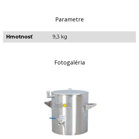
voskotopka vhodná aj na prácu v menších
priestoroch.
Parametre
Technické parametre mini voskotopky:
Hmotnosť
9,3 kg
Rozmery (priemer x výška): 400 x 380 mm
Materiál: kyselinovzdorná nerezová oceľ
Výkon ohrievača: 2000W
Fotogaléria
Napájanie: 230V
Nerezový guľový výpustný ventil: 1/2”
Objem vnútornej nádoby: 12 litrov
Regulácia teploty: 0 – 80°C
Hmotnosť: 9,3 kg
Tovar, ktorý nie je uvádzaný ako tovar skladom,
vieme zabezpečiť a dodať max. do 2 až 8
týždňov od zaplatenia predfaktúry. O presnom
termíne Vás budeme informovať.