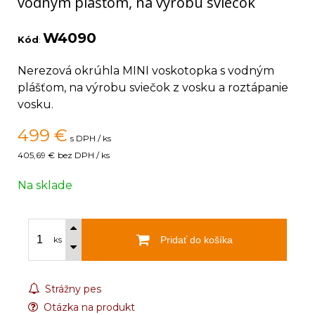
vodným plášťom, na výrobu sviečok
W4090
Kód
:
Nerezová okrúhla MINI voskotopka s vodným
plášťom, na výrobu sviečok z vosku a roztápanie
vosku.
499
€
s DPH / ks
405,69 €
bez DPH / ks
Na sklade
Pridať do košíka
ks
Strážny pes
Otázka na produkt