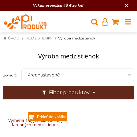
×
Výkup propolisu 40 € za kg!
ÚVOD
MEDZISTIENKY
Výroba medzistienok
Výroba medzistienok
Prednastavené
Zoradiť:
Filter produktov
Výmena 1 kg vosku za 1 kg
farebných medzistienok