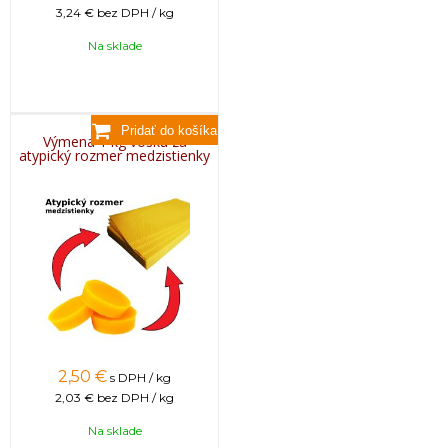
3,24 €
bez DPH / kg
Na sklade
Výmena 1 kg vosku za
atypický rozmer medzistienky
2,50
€
s DPH / kg
2,03 €
bez DPH / kg
Na sklade