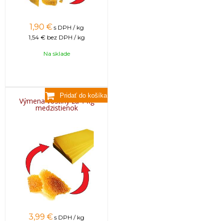
1,90
€
s DPH / kg
1,54 €
bez DPH / kg
Na sklade
Výmena voštiny za 1 kg
medzistienok
3,99
€
s DPH / kg