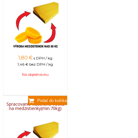
1,80
€
s DPH / kg
1,46 €
bez DPH / kg
Na objednávku
Spracovanie vlastného vosku
na medzistienky(min.70kg)