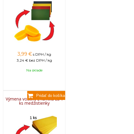
3,99
€
s DPH / kg
3,24 €
bez DPH / kg
Na sklade
Výmena voštiny z rámiku za 1
ks medzistienky