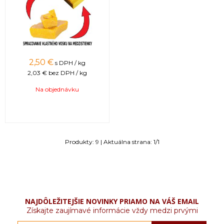
2,50
€
s DPH / kg
2,03 €
bez DPH / kg
Na objednávku
Produkty:
9
| Aktuálna strana:
1
/
1
NAJDÔLEŽITEJŠIE NOVINKY PRIAMO NA VÁŠ EMAIL
Získajte zaujímavé informácie vždy medzi prvými