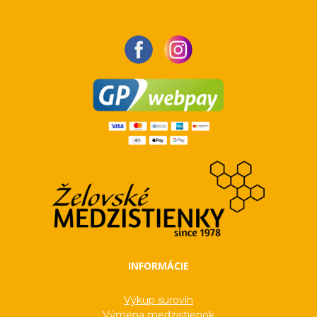
INFORMÁCIE
Výkup surovín
Výmena medzistienok