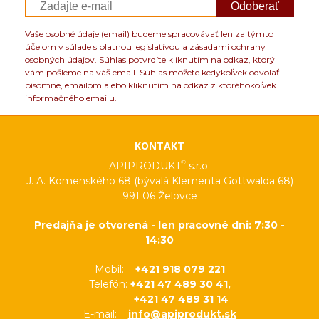
Odoberať
Vaše osobné údaje (email) budeme spracovávať len za týmto
účelom v súlade s platnou legislatívou a zásadami ochrany
osobných údajov. Súhlas potvrdíte kliknutím na odkaz, ktorý
vám pošleme na váš email. Súhlas môžete kedykoľvek odvolať
písomne, emailom alebo kliknutím na odkaz z ktoréhokoľvek
informačného emailu.
KONTAKT
®
APIPRODUKT
s.r.o.
J. A. Komenského 68 (bývalá Klementa Gottwalda 68)
991 06 Želovce
Predajňa je otvorená - len pracovné dni: 7:30 -
14:30
Mobil:
+421 918 079 221
Telefón:
+421 47 489 30 41,
+421 47 489 31 14
E-mail:
info@apiprodukt.sk