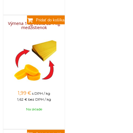
Výmena 1 kg vosku za 1 kg
medzistienok
1,99
€
s DPH / kg
1,62 €
bez DPH / kg
Na sklade