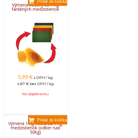
Výmena voštiny za 1 kg
farebných medzistienok
5,99
€
s DPH / kg
4,87 €
bez DPH / kg
Na objednávku
Výmena 1 kg vosku za 1 kg
medzistienok (odber nad
50kg)