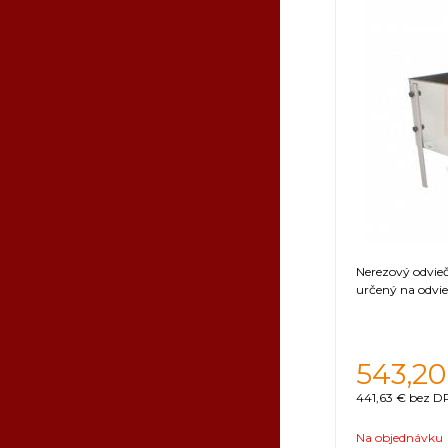
Nerezový odvieč
určený na odvi
543,20
441,63 €
bez DP
Na objednávku