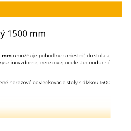
ový 1500 mm
00 mm
umožňuje pohodlne umiestniť do stola aj
 kyselinovzdornej nerezovej ocele. Jednoduché
nené nerezové odviečkovacie stoly s dĺžkou 1500