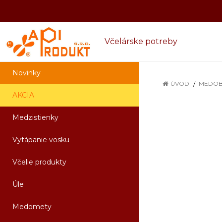
Včelárske potreby
Novinky
ÚVOD
MEDOB
AKCIA
Medzistienky
Vytápanie vosku
Včelie produkty
Úle
Medomety