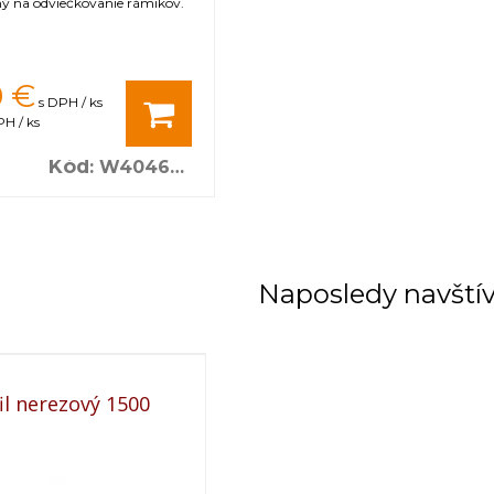
 na odviečkovanie rámikov.
0
€
s DPH / ks
H / ks
Kód
:
W40460B_CL
Naposledy navští
il nerezový 1500