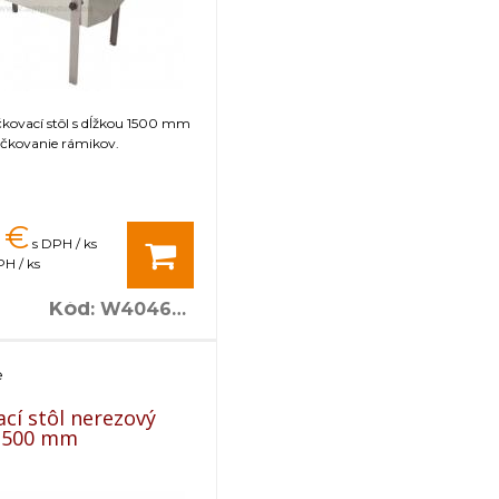
kovací stôl s dĺžkou 1500 mm
ečkovanie rámikov.
€
s DPH / ks
H / ks
Kód
:
W40460B
e
cí stôl nerezový
1500 mm