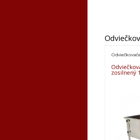
Odviečko
Odviečkovač
Odviečkova
zosilnený