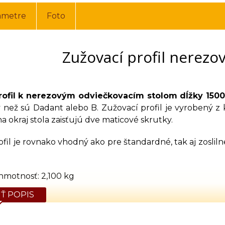
ametre
Foto
Zužovací profil nerez
rofil k nerezovým odviečkovacím stolom dĺžky 15
y než sú Dadant alebo B. Zužovací profil je vyrobený z
 okraj stola zaisťujú dve maticové skrutky.
fil je rovnako vhodný ako pre štandardné, tak aj zoslil
hmotnosť: 2,100 kg
Ť POPIS