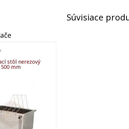
Súvisiace prod
vače
e
cí stôl nerezový
 1500 mm