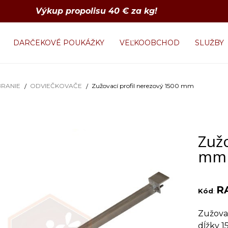
Výkup propolisu 40 € za kg!
DARČEKOVÉ POUKÁŽKY
VEĽKOOBCHOD
SLUŽBY
RANIE
ODVIEČKOVAČE
Zužovací profil nerezový 1500 mm
Zužo
mm
R
Kód
:
Zužova
dĺžky 