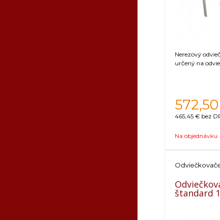
Nerezový odvieč
určený na odvi
572,50
465,45 €
bez DP
Na objednávku
Odviečkovač
Odviečkova
štandard 