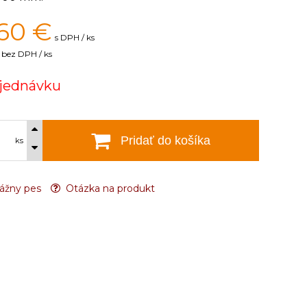
60
€
s DPH / ks
bez DPH / ks
jednávku
Pridať do košíka
ks
ážny pes
Otázka na produkt