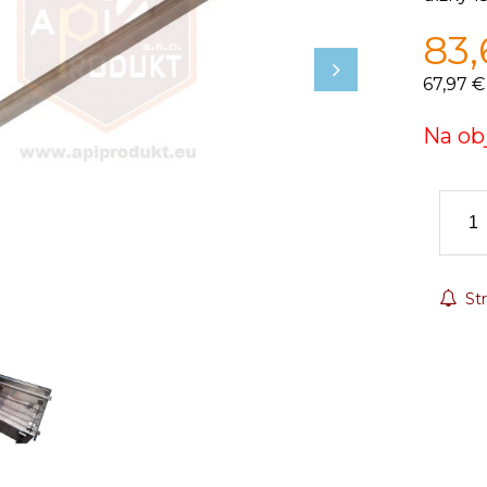
83,
67,97 €
Na ob
Str