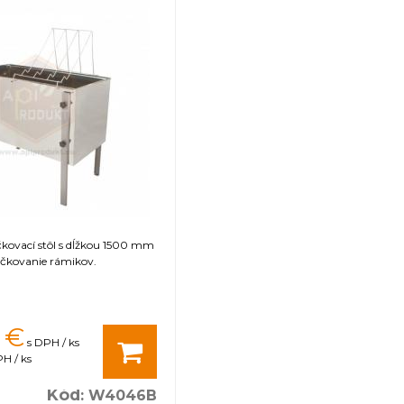
kovací stôl s dĺžkou 1500 mm
ečkovanie rámikov.
€
s DPH / ks
H / ks
Kód
:
W4046B