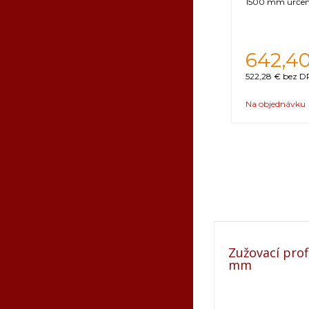
1500 mm určený
642,4
522,28 €
bez DP
Na objednávku
Zužovací prof
mm