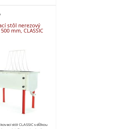
e
cí stôl nerezový
 1500 mm, CLASSIC
kovací stôl CLASSIC s dĺžkou