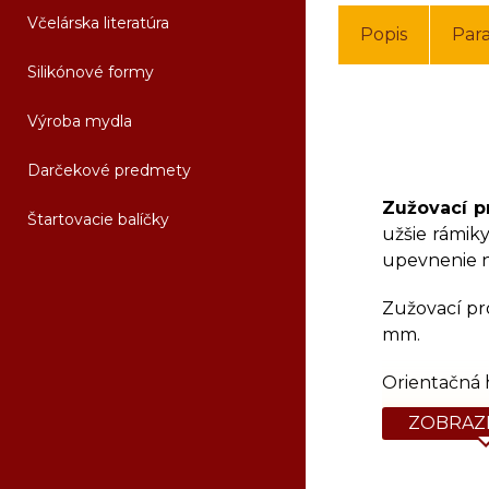
Včelárska literatúra
Popis
Par
Silikónové formy
Výroba mydla
Darčekové predmety
Zužovací p
Štartovacie balíčky
užšie rámik
upevnenie na
Zužovací pro
mm.
Orientačná 
ZOBRAZI