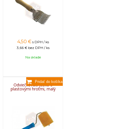
4,50
€
s DPH / ks
3,66 €
bez DPH / ks
Na sklade
Odviečkovací ježko s
plastovými hrotmi, malý