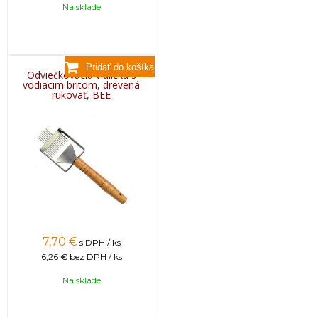
Na sklade
Odviečkovacia vidlička s
vodiacim britom, drevená
rukoväť, BEE
7,70
€
s DPH / ks
6,26 €
bez DPH / ks
Na sklade