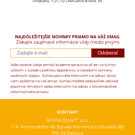
Produkty:
1
-
21
/
112
| Aktuálna strana:
1
/
6
NAJDÔLEŽITEJŠIE NOVINKY PRIAMO NA VÁŠ EMAIL
Získajte zaujímavé informácie vždy medzi prvými
Odoberať
Vaše osobné údaje (email) budeme spracovávať len za týmto
účelom v súlade s platnou legislatívou a zásadami ochrany
osobných údajov. Súhlas potvrdíte kliknutím na odkaz, ktorý
vám pošleme na váš email. Súhlas môžete kedykoľvek odvolať
písomne, emailom alebo kliknutím na odkaz z ktoréhokoľvek
informačného emailu.
KONTAKT
®
APIPRODUKT
s.r.o.
J. A. Komenského 68 (bývalá Klementa Gottwalda 68)
991 06 Želovce