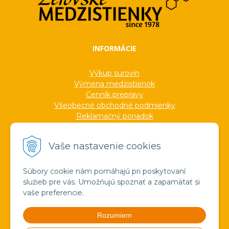
INFORMÁCIE
Výkup surovín
Výmena medzistienok
Cenník prepravy
Všeobecné obchodné podmienky
Reklamačný poriadok
Ochrana osobných údajov
Informácie o cookies
Vaše nastavenie cookies
Formuláre
Protokoly
Ocenenia
Súbory cookie nám pomáhajú pri poskytovaní
Veľkoobchod
služieb pre vás. Umožňujú spoznať a zapamätať si
Verejné obstarávanie
vaše preferencie.
Výroba sviečok zo včelieho vosku
Pravda o medzistienkach a vosku
Rozumiem
Spoznajte náš región!