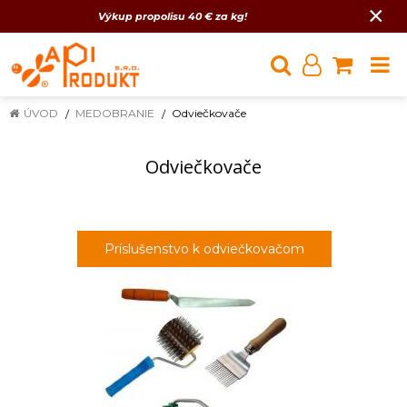
×
Výkup propolisu 40 € za kg!
ÚVOD
MEDOBRANIE
Odviečkovače
Odviečkovače
Príslušenstvo k odviečkovačom