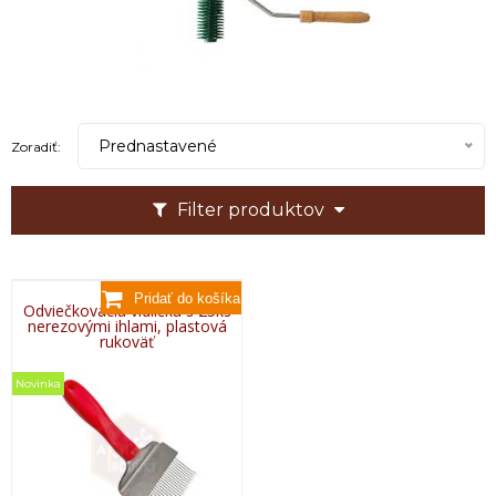
Prednastavené
Zoradiť:
Filter produktov
Odviečkovacia vidlička s 25ks
nerezovými ihlami, plastová
rukoväť
Novinka