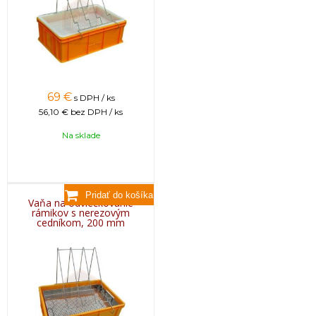
69
€
s DPH / ks
56,10 €
bez DPH / ks
Na sklade
Vaňa na odviečkovanie
rámikov s nerezovým
cedníkom, 200 mm