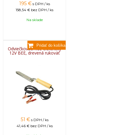
195
€
s DPH / ks
158,54 €
bez DPH / ks
Na sklade
Odviečkovací nôž elektrický
12V BEE, drevená rukoväť
51
€
s DPH / ks
41,46 €
bez DPH / ks