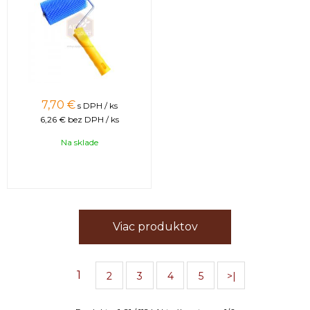
7,70
€
s DPH / ks
6,26 €
bez DPH / ks
Na sklade
Viac produktov
1
2
3
4
5
>|