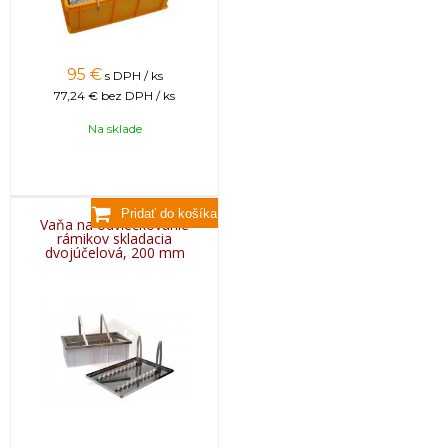
95
€
s DPH / ks
77,24 €
bez DPH / ks
Na sklade
Vaňa na odviečkovanie
rámikov skladacia
dvojúčelová, 200 mm