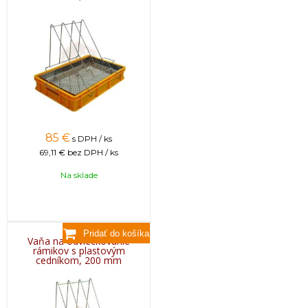
85
€
s DPH / ks
69,11 €
bez DPH / ks
Na sklade
Vaňa na odviečkovanie
rámikov s plastovým
cedníkom, 200 mm