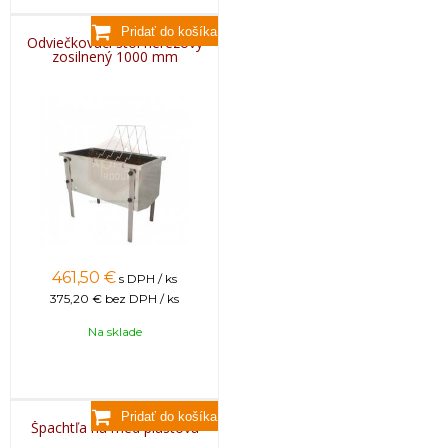
Odviečkovací stôl nerezový
zosilnený 1000 mm
461,50
€
s DPH / ks
375,20 €
bez DPH / ks
Na sklade
Špachtľa na med plastová