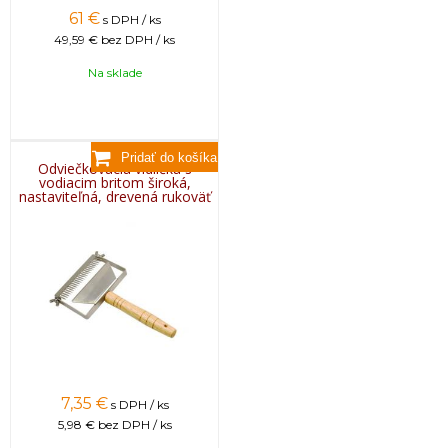
61
€
s DPH / ks
49,59 €
bez DPH / ks
Na sklade
Odviečkovacia vidlička s
vodiacim britom široká,
nastaviteľná, drevená rukoväť
7,35
€
s DPH / ks
5,98 €
bez DPH / ks