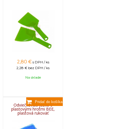
2,80
€
s DPH / ks
2,28 €
bez DPH / ks
Na sklade
Odviečkovací ježko s
plastovými hrotmi BEE,
plastová rukoväť