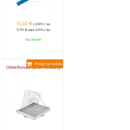
14,50
€
s DPH / ks
11,79 €
bez DPH / ks
Na sklade
Odviečkovací tanier nerezový