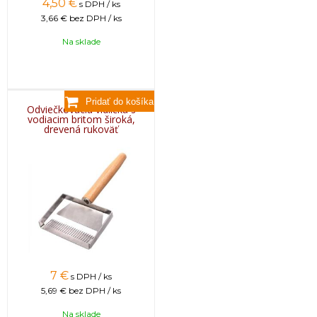
4,50
€
s DPH / ks
3,66 €
bez DPH / ks
Na sklade
Odviečkovacia vidlička s
vodiacim britom široká,
drevená rukoväť
7
€
s DPH / ks
5,69 €
bez DPH / ks
Na sklade