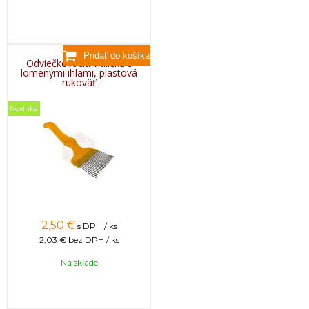
Odviečkovacia vidlička s
lomenými ihlami, plastová
rukoväť
Novinka
2,50
€
s DPH / ks
2,03 €
bez DPH / ks
Na sklade