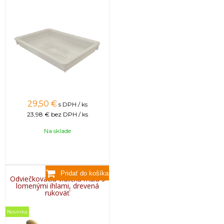
29,50
€
s DPH / ks
23,98 €
bez DPH / ks
Na sklade
Odviečkovacia vidlička malá s
lomenými ihlami, drevená
rukoväť
Novinka