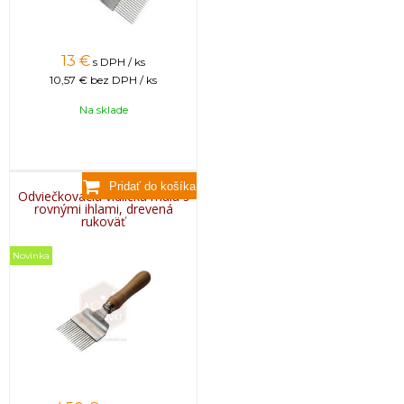
13
€
s DPH / ks
10,57 €
bez DPH / ks
Na sklade
Odviečkovacia vidlička malá s
rovnými ihlami, drevená
rukoväť
Novinka