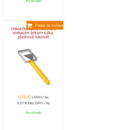
Na sklade
Odviečkovacia vidlička s
vodiacim britom úzka,
plastová rukoväť
6,16
€
s DPH / ks
5,01 €
bez DPH / ks
Na sklade