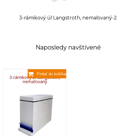
3-rámikový úľ Langstroth, nemaľovaný-2
Naposledy navštívené
3-rámikový úľ Langstroth,
nemaľovaný