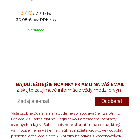
37 €
s DPH / ks
30,08 €
bez DPH / ks
Na sklade
NAJDÔLEŽITEJŠIE NOVINKY PRIAMO NA VÁŠ EMAIL
Získajte zaujímavé informácie vždy medzi prvými
Odoberať
Vaše osobné údaje (email) budeme spracovávať len za týmto
účelom v súlade s platnou legislatívou a zásadami ochrany
osobných údajov. Súhlas potvrdíte kliknutím na odkaz, ktorý
vám pošleme na váš email. Súhlas môžete kedykoľvek odvolať
písomne, emailom alebo kliknutím na odkaz z ktoréhokoľvek