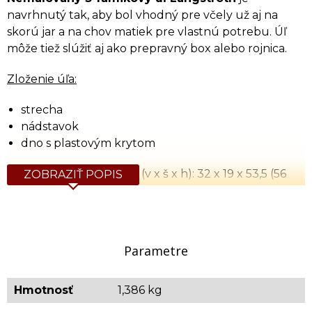
navrhnutý tak, aby bol vhodný pre včely už aj na
skorú jar a na chov matiek pre vlastnú potrebu. Úľ
môže tiež slúžiť aj ako prepravný box alebo rojnica.
Zloženie úľa:
strecha
nádstavok
dno s plastovým krytom
Vonkajšie rozmery v cm (v x š x h): 32 x 19 x 53,5 (56
ZOBRAZIŤ POPIS
spodná časť)
Vnútorné rozmery v cm (v x š x h): 25 x 11,5 x 46 (48,5 s
uchytením rámika)
Orientačná hmotnosť: 1,386 kg
Parametre
VIDEO:
Hmotnosť
1,386 kg