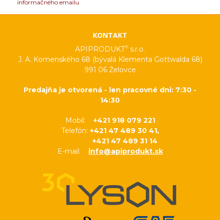
informačného emailu.
KONTAKT
®
APIPRODUKT
s.r.o.
J. A. Komenského 68 (bývalá Klementa Gottwalda 68)
991 06 Želovce
Predajňa je otvorená - len pracovné dni: 7:30 -
14:30
Mobil:
+421 918 079 221
Telefón:
+421 47 489 30 41,
+421 47 489 31 14
E-mail:
info@apiprodukt.sk