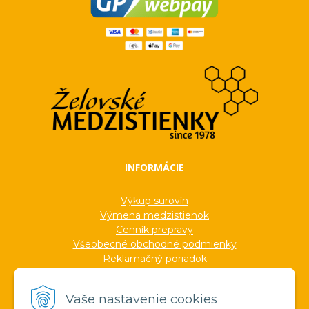
INFORMÁCIE
Výkup surovín
Výmena medzistienok
Cenník prepravy
Všeobecné obchodné podmienky
Reklamačný poriadok
Ochrana osobných údajov
Informácie o cookies
Vaše nastavenie cookies
Formuláre