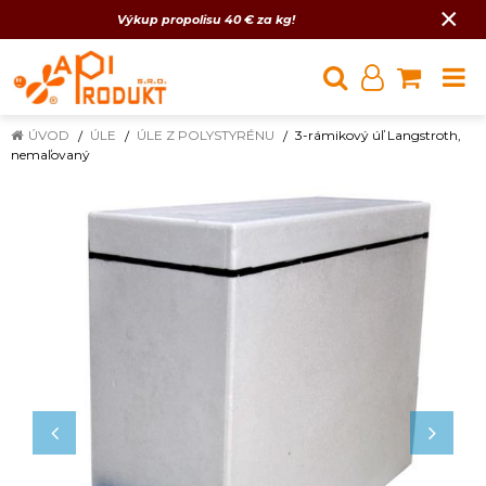
×
Výkup propolisu 40 € za kg!
ÚVOD
ÚLE
ÚLE Z POLYSTYRÉNU
3-rámikový úľ Langstroth,
nemaľovaný