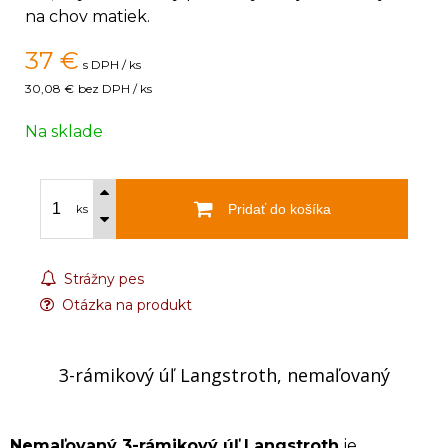
na chov matiek.
37
€
s DPH / ks
30,08 €
bez DPH / ks
Na sklade
Pridať do košíka
ks
Strážny pes
Otázka na produkt
3-rámikový úľ Langstroth, nemaľovaný
Nemaľovaný 3-rámikový úľ Langstroth
je