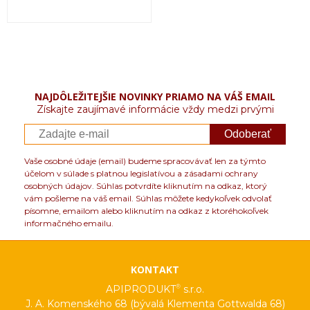
NAJDÔLEŽITEJŠIE NOVINKY PRIAMO NA VÁŠ EMAIL
Získajte zaujímavé informácie vždy medzi prvými
Odoberať
Vaše osobné údaje (email) budeme spracovávať len za týmto
účelom v súlade s platnou legislatívou a zásadami ochrany
osobných údajov. Súhlas potvrdíte kliknutím na odkaz, ktorý
vám pošleme na váš email. Súhlas môžete kedykoľvek odvolať
písomne, emailom alebo kliknutím na odkaz z ktoréhokoľvek
informačného emailu.
KONTAKT
®
APIPRODUKT
s.r.o.
J. A. Komenského 68 (bývalá Klementa Gottwalda 68)