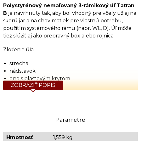
Polystyrénový nemaľovaný 3-rámikový úľ Tatran
B
je navrhnutý tak, aby bol vhodný pre včely už aj na
skorú jar a na chov matiek pre vlastnú potrebu,
použitím systémového rámu (napr. WL, D). Úľ môže
tiež slúžiť aj ako prepravný box alebo rojnica.
Zloženie úľa:
strecha
nádstavok
dno s plastovým krytom
ZOBRAZIŤ POPIS
Vonkajšie rozmery v cm (v x š x h): 38,5 x 19 x 52 (55
spodná časť)
Vnútorné rozmery v cm (v x š x h): 32 x 11,5 x 44,5
Váha netto: 1,485 kg / Váha brutto: 1,559 kg
Parametre
VIDEO:
Hmotnosť
1,559 kg