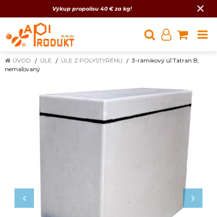
×
Výkup propolisu 40 € za kg!
ÚVOD
ÚLE
ÚLE Z POLYSTYRÉNU
3-rámikový úľ Tatran B,
nemaľovaný