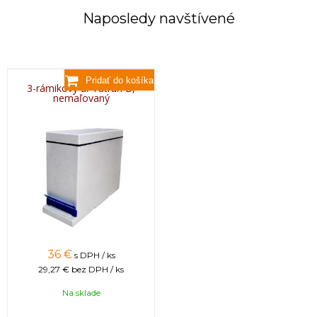
Naposledy navštívené
3-rámikový úľ Tatran B,
nemaľovaný
36 €
s DPH / ks
29,27 €
bez DPH / ks
Na sklade