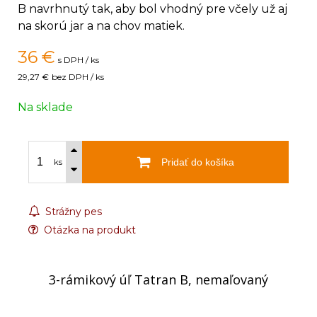
B navrhnutý tak, aby bol vhodný pre včely už aj
na skorú jar a na chov matiek.
36
€
s DPH / ks
29,27 €
bez DPH / ks
Na sklade
Pridať do košíka
ks
Strážny pes
Otázka na produkt
3-rámikový úľ Tatran B, nemaľovaný