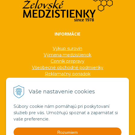
INFORMÁCIE
Výkup surovín
Výmena medzistienok
Cenník prepravy
Všeobecné obchodné podmienky
Reklamačný poriadok
Ochrana osobných údajov
Informácie o cookies
Vaše nastavenie cookies
Formuláre
Protokoly
Ocenenia
Súbory cookie nám pomáhajú pri poskytovaní
Veľkoobchod
služieb pre vás. Umožňujú spoznať a zapamätať si
Verejné obstarávanie
vaše preferencie.
Výroba sviečok zo včelieho vosku
Pravda o medzistienkach a vosku
Rozumiem