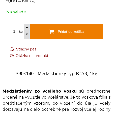
12,11 €
bez DPH / kg
Na sklade
Pridať do košíka
kg
Strážny pes
Otázka na produkt
390×140 - Medzistienky typ B 2/3, 1kg
Medzistienky zo včelieho vosku
sú prednostne
určené na využitie vo včelárstve. Je to vosková fólia s
predtlačeným vzorom, po vložení do úľa ju včely
dostavajú na dielo potrebné pre rozvoj včelej rodiny