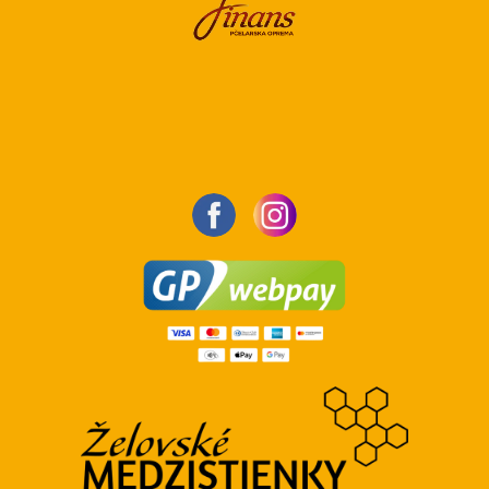
Pri výbere štandardnej dopravy pre objednávky
obsahujúce medzistienky je potrebné si uvedomiť, že
tento spôsob dopravy nezaručuje ich ochranu pred
poškodením.