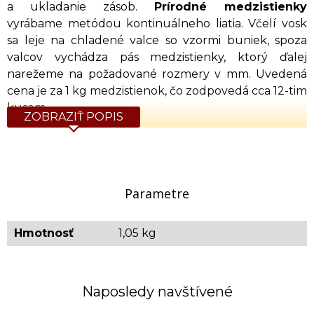
a ukladanie zásob.
Prírodné medzistienky
vyrábame metódou kontinuálneho liatia. Včelí vosk
sa leje na chladené valce so vzormi buniek, spoza
valcov vychádza pás medzistienky, ktorý ďalej
narežeme na požadované rozmery v mm. Uvedená
cena je za 1 kg medzistienok, čo zodpovedá cca 12-tim
kusom.
ZOBRAZIŤ POPIS
Včelí vosk určený na výrobu medzistienok spĺňa
podmienky (Včelí vosk prírodný), platných noriem
EÚ a ostatných európskych štátov. Včelí vosk spĺňa
podmienky Potravinového kódexu pre potraviny,
Parametre
ktoré nie sú určené na priamy konzum, t.j. obsah
cudzorodých látok a rádioaktivita musia mať
Hmotnosť
1,05 kg
podlimitné hodnoty, nesmie obsahovať
choroboplodné zárodky mikroorganizmov
zapríčiňujúcich choroby ľudí.
Naposledy navštívené
nesmie obsahovať choroboplodné zárodky