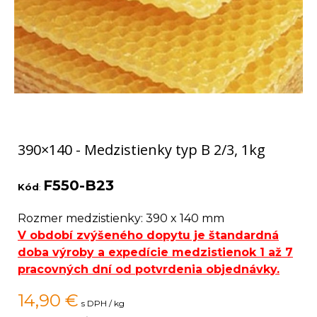
390×140 - Medzistienky typ B 2/3, 1kg
F550-B23
Kód
:
Rozmer medzistienky: 390 x 140 mm
V období zvýšeného dopytu je štandardná
doba výroby a expedície medzistienok 1 až 7
pracovných dní od potvrdenia objednávky.
14,90
€
s DPH / kg