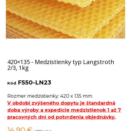
420×135 - Medzistienky typ Langstroth
2/3, 1kg
F550-LN23
Kód
:
Rozmer medzistienky: 420 x 135 mm
V období zvýšeného dopytu je štandardná
doba výroby a expedície medzistienok 1 až 7
pracovných dní od potvrdenia objednávky.
14,90
€