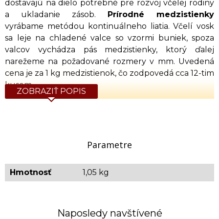
dostavajú na dielo potrebné pre rozvoj včelej rodiny
a ukladanie zásob.
Prírodné medzistienky
vyrábame metódou kontinuálneho liatia. Včelí vosk
sa leje na chladené valce so vzormi buniek, spoza
valcov vychádza pás medzistienky, ktorý ďalej
narežeme na požadované rozmery v mm. Uvedená
cena je za 1 kg medzistienok, čo zodpovedá cca 12-tim
kusom.
ZOBRAZIŤ POPIS
Včelí vosk určený na výrobu medzistienok spĺňa
podmienky (Včelí vosk prírodný), platných noriem
EÚ a ostatných európskych štátov. Včelí vosk spĺňa
podmienky Potravinového kódexu pre potraviny,
Parametre
ktoré nie sú určené na priamy konzum, t.j. obsah
cudzorodých látok a rádioaktivita musia mať
Hmotnosť
1,05 kg
podlimitné hodnoty, nesmie obsahovať
choroboplodné zárodky mikroorganizmov
zapríčiňujúcich choroby ľudí.
Naposledy navštívené