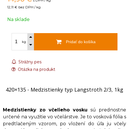
s DPH / kg
12,11 €
bez DPH / kg
Na sklade
Pridať do košíka
kg
Strážny pes
Otázka na produkt
420×135 - Medzistienky typ Langstroth 2/3, 1kg
Medzistienky zo včelieho vosku
sú prednostne
určené na využitie vo včelárstve. Je to vosková fólia s
predtlačeným vzorom, po vložení do úľa ju včely