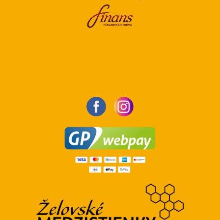
reklamácie ani výmenu poškodených medzistienok.
Pri výbere štandardnej dopravy pre objednávky
obsahujúce medzistienky je potrebné si uvedomiť, že
tento spôsob dopravy nezaručuje ich ochranu pred
poškodením.