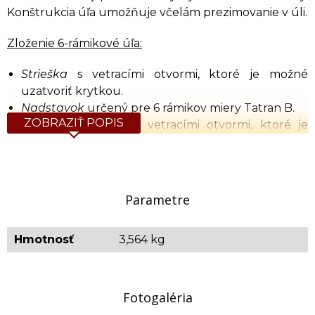
Konštrukcia úľa umožňuje včelám prezimovanie v úli.
Zloženie 6-rámikové úľa:
Strieška
s vetracími otvormi, ktoré je možné
uzatvoriť krytkou.
Nadstavok
určený pre 6 rámikov miery Tatran B.
ZOBRAZIŤ POPIS
Dno
so 4 okrúhlimi vetracími otvormi, ktoré je
možné uzatvoriť krytkou.
Úľ je vyrobený z tvrdeného polystyrénu. Striešku je
možné pripevniť k nadstavku pomocou kovového
Parametre
spoja, ktorý zabraňuje rozobranie počas transportu
alebo pri vetre. Súčasťou úľa je aj plastová letáčová
Hmotnosť
3,564 kg
zábrana.
Polystyrénový 6-rámkový úľ má široké využitie. Môže
slúžiť na tvorbu odložencov na zväčšenie počtu
Fotogaléria
svojich včelstiev alebo na predaj. Vďaka výborným