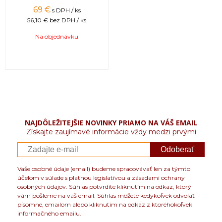
69 €
s DPH / ks
56,10 €
bez DPH / ks
Na objednávku
NAJDÔLEŽITEJŠIE NOVINKY PRIAMO NA VÁŠ EMAIL
Získajte zaujímavé informácie vždy medzi prvými
Odoberať
Vaše osobné údaje (email) budeme spracovávať len za týmto
účelom v súlade s platnou legislatívou a zásadami ochrany
osobných údajov. Súhlas potvrdíte kliknutím na odkaz, ktorý
vám pošleme na váš email. Súhlas môžete kedykoľvek odvolať
písomne, emailom alebo kliknutím na odkaz z ktoréhokoľvek
informačného emailu.