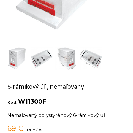
6-rámikový úľ , nemaľovaný
W11300F
Kód
:
Nemaľovaný polystyrénový 6-rámikový úľ.
69
€
s DPH / ks