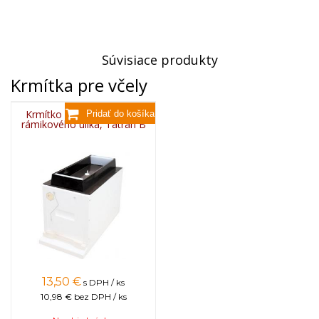
Súvisiace produkty
Krmítka pre včely
Krmítko stropné 3 l do 6-
rámikového úlika, Tatran B
13,50
€
s DPH / ks
10,98 €
bez DPH / ks