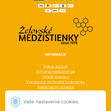
INFORMÁCIE
Výkup surovín
Výmena medzistienok
Cenník prepravy
Všeobecné obchodné podmienky
Reklamačný poriadok
Ochrana osobných údajov
Informácie o cookies
Vaše nastavenie cookies
Formuláre
Protokoly