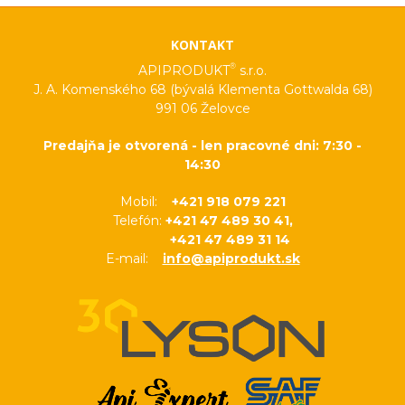
KONTAKT
®
APIPRODUKT
s.r.o.
J. A. Komenského 68 (bývalá Klementa Gottwalda 68)
991 06 Želovce
Predajňa je otvorená - len pracovné dni: 7:30 -
14:30
Mobil:
+421 918 079 221
Telefón:
+421 47 489 30 41,
+421 47 489 31 14
E-mail:
info@apiprodukt.sk