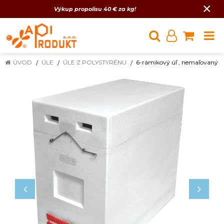
×
Výkup propolisu 40 € za kg!
ÚVOD
ÚLE
ÚLE Z POLYSTYRÉNU
6-rámikový úľ , nemaľovaný