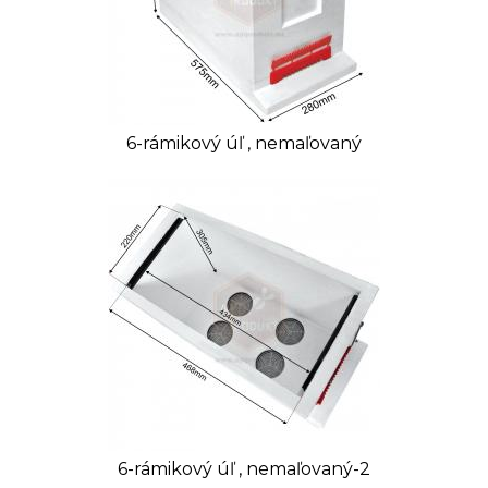
- ľahká manipulácia
- rýchly prístup k plodisku pri hľadaní matky
- výborné oplodnenie matiek v naturálnych
podmienkach
Úľ vhodný na:
6-rámikový úľ , nemaľovaný
- produkciu skorých jarných odložencov
- oplodňovanie matiek pre vlastné potreby
- môže slúžiť aj ako transportný úľ alebo roják
Vonkajšie rozmery v cm (v x š x h): 44 x 28 x 52,5 (57,5
spodná časť)
Vnútorné rozmery v cm (v x š x h): 30,5 x 21,5 x 43 (46
s uchytením rámika)
Orientačná hmotnosť: 3,564 kg
VIDEO:
6-rámikový úľ , nemaľovaný-2