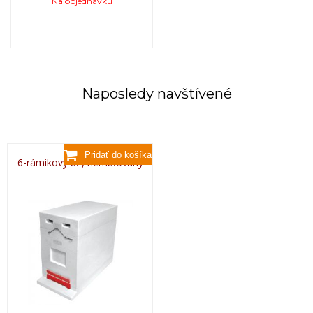
Na objednávku
Naposledy navštívené
6-rámikový úľ , nemaľovaný