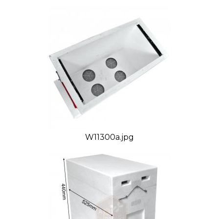
termoizolačným vlastnostiam použitého materiálu v
ňom môžu zimovať menšie včelstvá so záložnými
matkami. Jeho veľkosť je dostačujúca na chytanie
rojov a dočasnú izoláciu pri zisťovaní ich zdravotného
stavu. Možno v ňom tiež izolovať včelstvá pri
napadnutí a liečení moru včelieho plodu alebo
varoázy. V poslednom rade môžeme 6-rámkový úľ
využiť na výchovu nových matiek.
Kovové zamykanie znemožňuje rozpadnutie úľa na
jednotlivé časti počas transportu alebo pri silnom
vetre. Strecha aj dno sú vybavené ventilačnými
W11300a.jpg
otvormi, ktorými môžeme regulovať cirkuláciu
vzduchu vo vnútri úľa. Jeho konštrukcia umožňuje
zimovanie včiel.
Výhody 6-rámkových úľov:
- rýchla produkcia odložencov