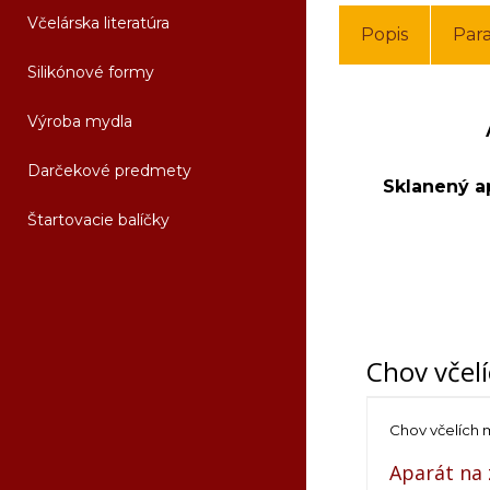
Včelárska literatúra
Popis
Par
Silikónové formy
Výroba mydla
Darčekové predmety
Sklanený a
Štartovacie balíčky
Chov včel
Chov včelích 
Aparát na 