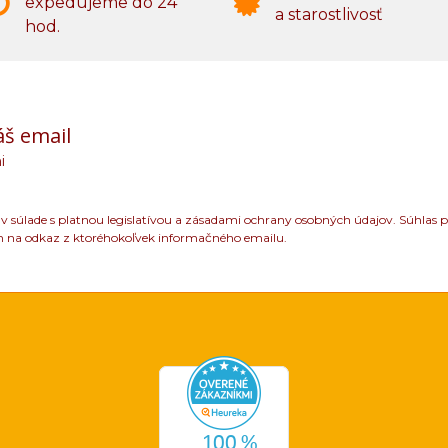
expedujeme do 24
a starostlivosť
hod.
áš email
i
 súlade s platnou legislatívou a zásadami ochrany osobných údajov. Súhlas p
m na odkaz z ktoréhokoľvek informačného emailu.