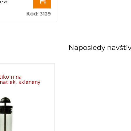
 / ks
Kód
:
3129
Naposledy navští
stikom na
matiek, sklenený