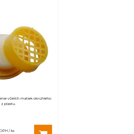
nie včelích matiek okrúhleho
 z plastu.
 DPH / ks