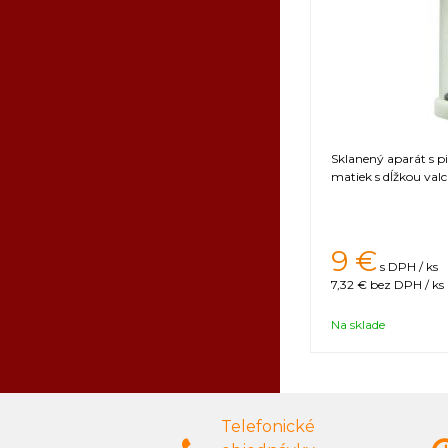
Sklanený aparát s p
matiek s dĺžkou val
9 €
s DPH / ks
7,32 €
bez DPH / ks
Na sklade
Telefonické