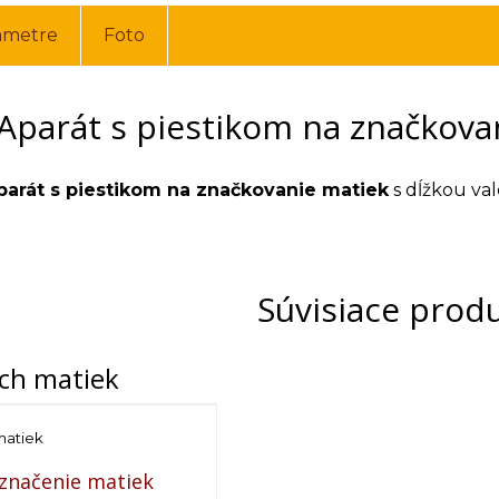
ametre
Foto
Aparát s piestikom na značkova
parát s piestikom na značkovanie matiek
s dĺžkou va
Súvisiace prod
ích matiek
matiek
značenie matiek