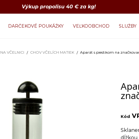
Výkup propolisu 40 € za kg!
DARČEKOVÉ POUKÁŽKY
VEĽKOOBCHOD
SLUŽBY
NA VČELNICI
CHOV VČELÍCH MATIEK
Aparát s piestikom na značkovan
Apa
zna
V
Kód
:
Sklanen
dĺžkou 