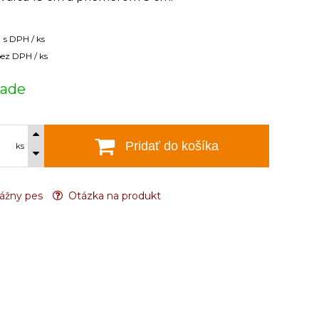
€
s DPH / ks
ez DPH / ks
lade
Pridať do košíka
ks
ážny pes
Otázka na produkt