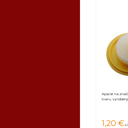
Aparát na znače
tvaru, vyrobený
1,20
€
s