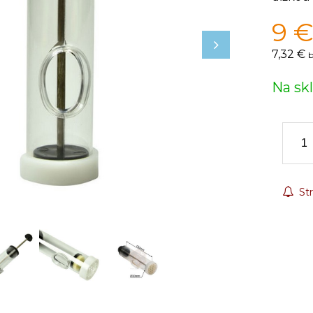
9
7,32 €
b
Na sk
Str