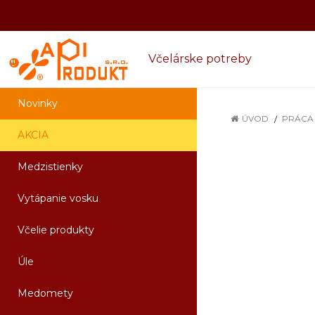
Včelárske potreby
Novinky
ÚVOD
PRÁCA 
AKCIA
Medzistienky
Vytápanie vosku
Včelie produkty
Úle
Medomety