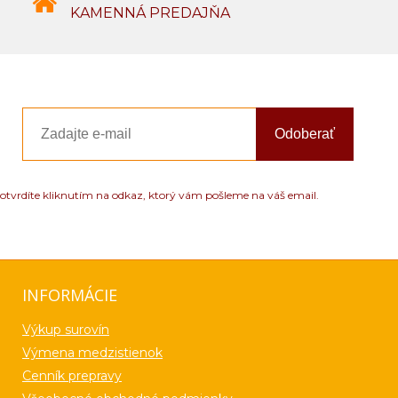
KAMENNÁ PREDAJŇA
Odoberať
otvrdíte kliknutím na odkaz, ktorý vám pošleme na váš email.
INFORMÁCIE
Výkup surovín
Výmena medzistienok
Cenník prepravy