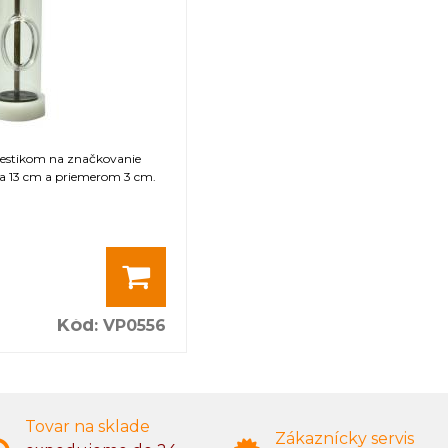
iestikom na značkovanie
ca 13 cm a priemerom 3 cm.
Kód
:
VP0556
Tovar na sklade
Zákaznícky servis