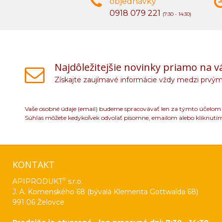
objednávky
0918 079 221
(7:30 - 14:30)
Najdôležitejšie novinky priamo na v
Získajte zaujímavé informácie vždy medzi prvým
Vaše osobné údaje (email) budeme spracovávať len za týmto účelom v
Súhlas môžete kedykoľvek odvolať písomne, emailom alebo kliknutí
KONTAKT
®
APIPRODUKT
s.r.o.
J. A. Komenského 68 (bývalá Klementa Gottwalda 68)
991 06 Želovce