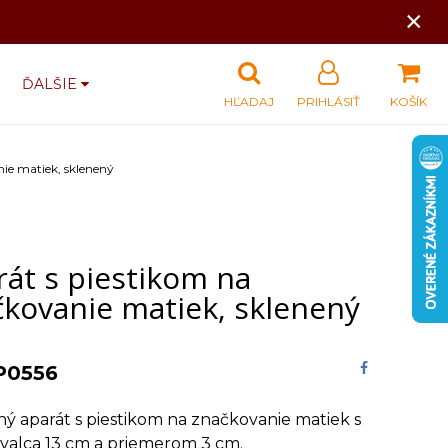
×
ĎALŠIE
HĽADAJ
PRIHLÁSIŤ
KOŠÍK
ie matiek, sklenený
rát s piestikom na
čkovanie matiek, sklenený
P0556
ý aparát s piestikom na značkovanie matiek s
valca 13 cm a priemerom 3 cm.