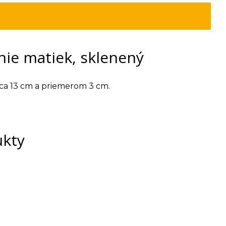
nie matiek, sklenený
lca 13 cm a priemerom 3 cm.
ukty