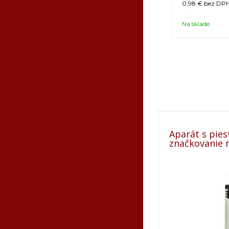
0,98 €
bez DPH
Na sklade
Aparát s pie
značkovanie 