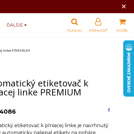
×
ĎALŠIE
HĽADAJ
PRIHLÁSIŤ
KOŠÍK
cej linke PREMIUM
matický etiketovač k
iacej linke PREMIUM
4086
ický etiketovač k plniacej linke je navrhnutý
y automaticky naliepal etikety na poháre.