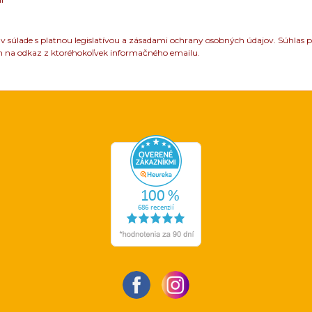
 súlade s platnou legislatívou a zásadami ochrany osobných údajov. Súhlas p
m na odkaz z ktoréhokoľvek informačného emailu.