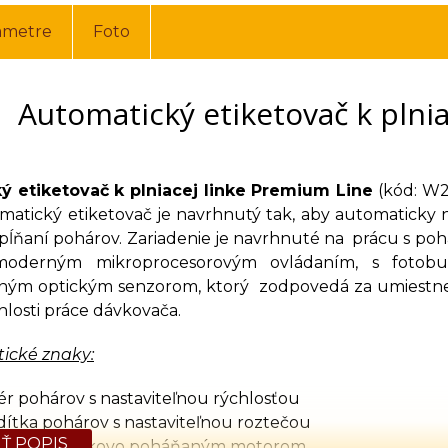
ametre
Foto
Automatický etiketovač k plni
ý etiketovač k plniacej linke Premium Line
(kód: W2
atický etiketovač je navrhnutý tak, aby automaticky na
apĺňaní pohárov. Zariadenie je navrhnuté na prácu s poh
moderným mikroprocesorovým ovládaním, s fotob
ným optickým senzorom, ktorý zodpovedá za umiestneni
chlosti práce dávkovača.
tické znaky:
ér pohárov s nastaviteľnou rýchlosťou
ítka pohárov s nastaviteľnou roztečou
Ť POPIS
etikiet s krokovo poháňaným motorom