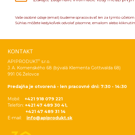
Vaše osobné údaje (email) budeme spracovávať len za týmto účelom v
Súhlas môžete kedykoľvek odvolať písomne, emailom alebo kliknutí
KONTAKT
®
APIPRODUKT
s.r.o.
J. A. Komenského 68 (bývalá Klementa Gottwalda 68)
991 06 Želovce
Predajňa je otvorená - len pracovné dni: 7:30 - 14:30
Mobil:
+421 918 079 221
Telefón:
+421 47 489 30 41,
+421 47 489 31 14
E-mail:
info@apiprodukt.sk