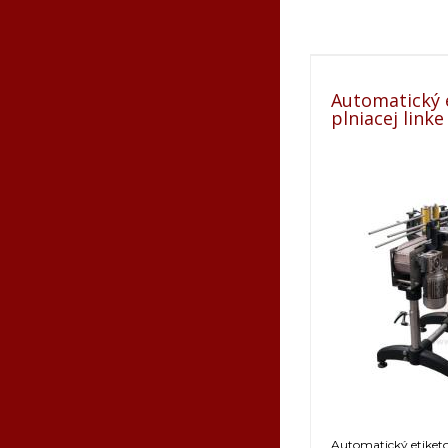
Automatický 
plniacej lin
Automatický etiketov