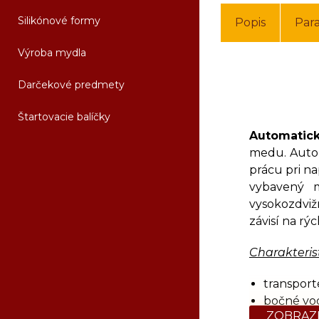
Silikónové formy
Popis
Par
Výroba mydla
Darčekové predmety
Štartovacie balíčky
Automatick
medu. Autom
prácu pri n
vybavený 
vysokozdviž
závisí na rý
Charakteris
transport
bočné vod
ZOBRAZI
podávač 