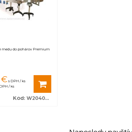
ie medu do pohárov Premium
rý nie je uvádzaný ako tovar skladom, vieme zab
 predfaktúry. O presnom termíne Vás budeme infor
€
s DPH / ks
DPH / ks
Kód
:
W204004