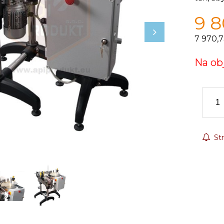
9 
7 970,7
Na ob
Str