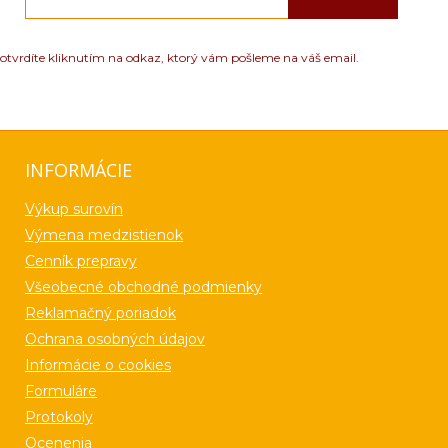
otvrdíte kliknutím na odkaz, ktorý vám pošleme na váš email.
INFORMÁCIE
Výkup surovín
Výmena medzistienok
Cenník prepravy
Všeobecné obchodné podmienky
Reklamačný poriadok
Ochrana osobných údajov
Informácie o cookies
Formuláre
Protokoly
Ocenenia