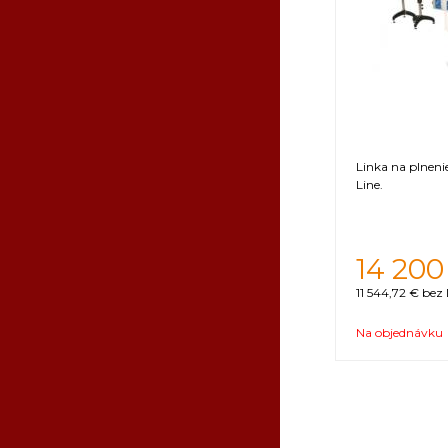
Linka na plnen
Line.
Tovar, kto
zaplatenia
14 200
11 544,72 €
bez 
Na objednávku