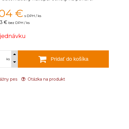
804
€
s DPH / ks
3 €
bez DPH / ks
jednávku
Pridať do košíka
ks
ážny pes
Otázka na produkt