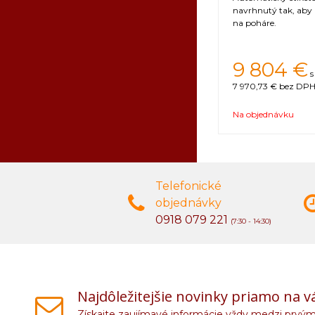
navrhnutý tak, aby 
na poháre.
9 804 €
s
7 970,73 €
bez DPH 
Na objednávku
Telefonické
objednávky
0918 079 221
(7:30 - 14:30)
Najdôležitejšie novinky priamo na v
Získajte zaujímavé informácie vždy medzi prvým