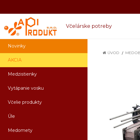
Včelárske potreby
Novinky
ÚVOD
MEDOB
AKCIA
Medzistienky
Vytápanie vosku
Včelie produkty
Úle
Medomety