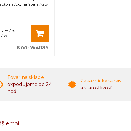
automaticky naliepal etikety
 DPH / ks
/ ks
Kód
:
W4086
Tovar na sklade
Zákaznícky servis
expedujeme do 24
a starostlivosť
hod.
áš email
i