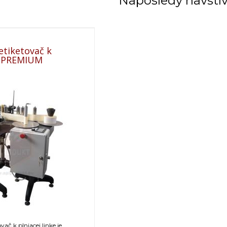
Naposledy navští
etiketovač k
ke PREMIUM
ač k plniacej linke je