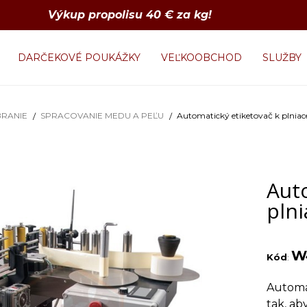
Výkup propolisu 40 € za kg!
DARČEKOVÉ POUKÁŽKY
VEĽKOOBCHOD
SLUŽBY
RANIE
SPRACOVANIE MEDU A PEĽU
Automatický etiketovač k plnia
Auto
pln
W
Kód
:
Automat
tak, ab