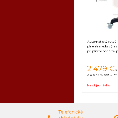
Automatický rotačný
plnenie medu výrazn
pri plnení pohárov
2 479 €
s
2 015,45 €
bez DPH 
Na objednávku
Telefonické