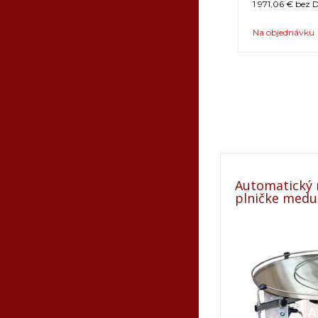
1 971,06 €
bez D
Na objednávku
Automatický r
plničke medu