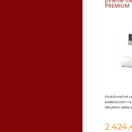
plnenie m
PREMIUM
Multifunkčné z
podstavcom na 
tekutého alebo
2 424,