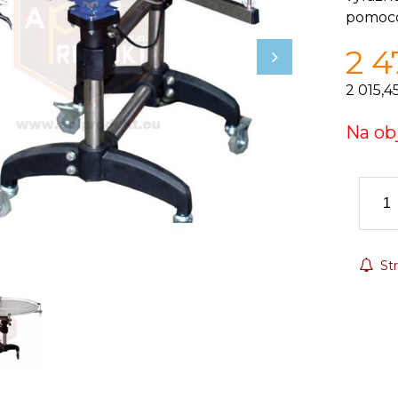
pomoco
2 4
2 015,4
Na ob
Str