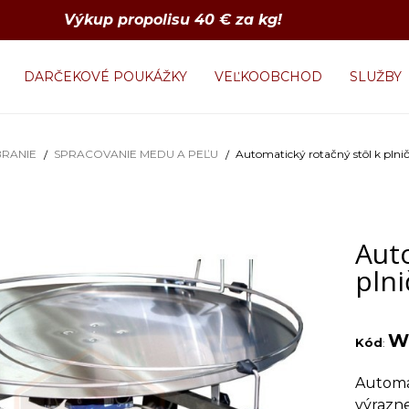
Výkup propolisu 40 € za kg!
DARČEKOVÉ POUKÁŽKY
VEĽKOOBCHOD
SLUŽBY
RANIE
SPRACOVANIE MEDU A PEĽU
Automatický rotačný stôl k pln
Auto
pln
W
Kód
:
Automat
výrazne