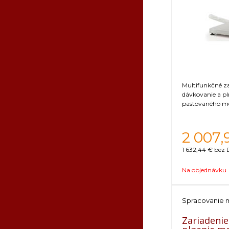
Tovar, kto
zaplatenia
Multifunkčné z
dávkovanie a pl
pastovaného m
2 007,
1 632,44 €
bez 
Na objednávku
Spracovanie 
Zariadenie