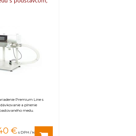
edu s podstavcom,
ariadenie Premium Line s
dávkovanie a plnenie
 pastovaného medu.
40
€
s DPH / ks