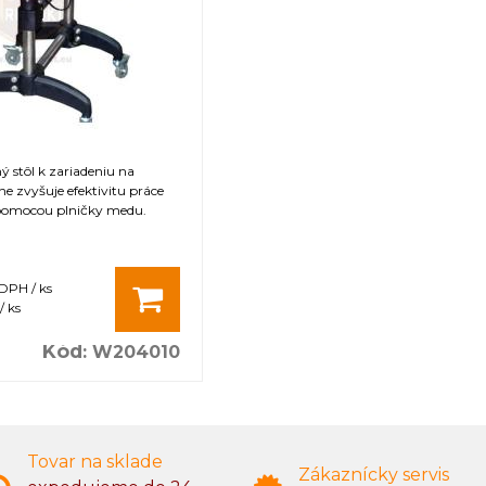
 stôl k zariadeniu na
e zvyšuje efektivitu práce
 pomocou plničky medu.
 DPH / ks
/ ks
Kód
:
W204010
Tovar na sklade
Zákaznícky servis