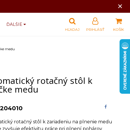
×
ĎALŠIE
HĽADAJ
PRIHLÁSIŤ
KOŠÍK
ičke medu
matický rotačný stôl k
ičke medu
204010
ický rotačný stôl k zariadeniu na plnenie medu
 zvyšuje efektivitu práce pri plnení pohárov