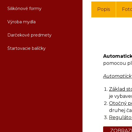
Silikónové formy
Popis
Fot
Výroba mydla
Darčekové predmety
Štartovacie balíčky
Automatick
pomocou pl
Automatický
Základ sto
je vybave
Otočný po
druhej ča
Regulátor
Technické p
ZOBRAZI