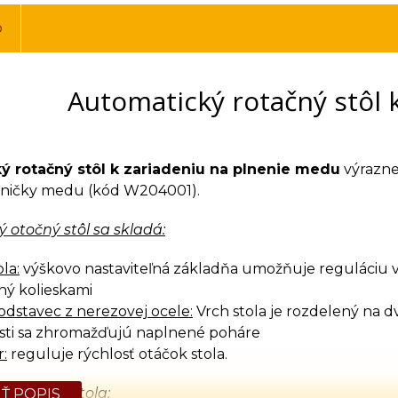
o
Automatický rotačný stôl 
ý rotačný stôl k zariadeniu na plnenie medu
výrazne
ničky medu (kód W204001).
 otočný stôl sa skladá:
la:
výškovo nastaviteľná základňa umožňuje reguláciu v
ný kolieskami
dstavec z nerezovej ocele:
Vrch stola je rozdelený na d
sti sa zhromažďujú naplnené poháre
:
reguluje rýchlosť otáčok stola.
arametre stola:
Ť POPIS