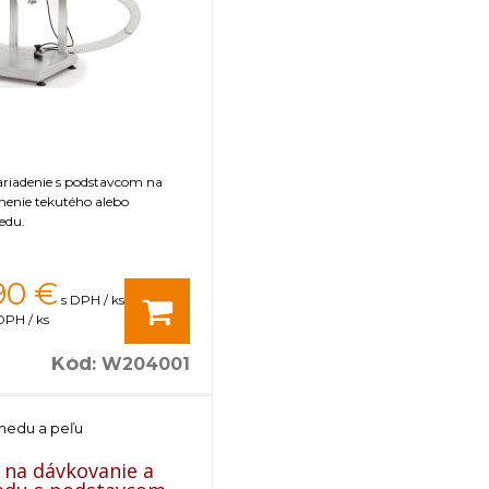
rý nie je uvádzaný ako tovar skladom, vieme zab
 predfaktúry. O presnom termíne Vás budeme infor
ariadenie s podstavcom na
nenie tekutého alebo
edu.
90
€
s DPH / ks
DPH / ks
Kód
:
W204001
medu a peľu
 na dávkovanie a