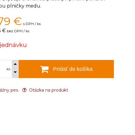
u plničky medu.
79
€
s DPH / ks
5 €
bez DPH / ks
jednávku
Pridať do košíka
ks
ážny pes
Otázka na produkt