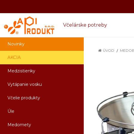
Včelárske potreby
Novinky
ÚVOD
MEDOB
AKCIA
Medzistienky
Vytápanie vosku
Včelie produkty
Úle
Medomety