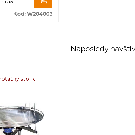
PH / ks
Kód
:
W204003
Naposledy navští
otačný stôl k