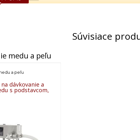
odstavca: 90 cm
la: 82 cm
lnených pohárov: min. priemer 3 cm a výška 4,5 cm, max.
Súvisiace prod
00 W
: 230 V
ie medu a peľu
medu a peľu
 na dávkovanie a
edu s podstavcom,