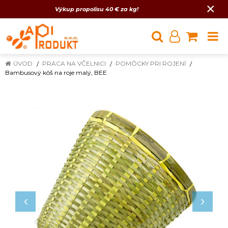
×
Výkup propolisu 40 € za kg!
ÚVOD
PRÁCA NA VČELNICI
POMÔCKY PRI ROJENÍ
Bambusový kôš na roje malý, BEE