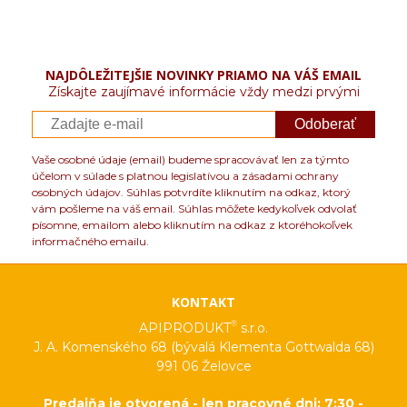
NAJDÔLEŽITEJŠIE NOVINKY PRIAMO NA VÁŠ EMAIL
Získajte zaujímavé informácie vždy medzi prvými
Odoberať
Vaše osobné údaje (email) budeme spracovávať len za týmto
účelom v súlade s platnou legislatívou a zásadami ochrany
osobných údajov. Súhlas potvrdíte kliknutím na odkaz, ktorý
vám pošleme na váš email. Súhlas môžete kedykoľvek odvolať
písomne, emailom alebo kliknutím na odkaz z ktoréhokoľvek
informačného emailu.
KONTAKT
®
APIPRODUKT
s.r.o.
J. A. Komenského 68 (bývalá Klementa Gottwalda 68)
991 06 Želovce
Predajňa je otvorená - len pracovné dni: 7:30 -