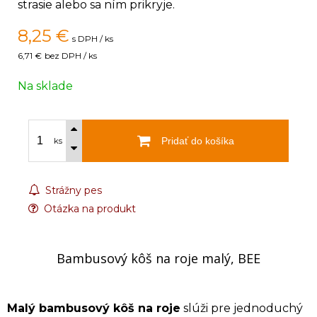
strasie alebo sa ním prikryje.
8,25
€
s DPH / ks
6,71 €
bez DPH / ks
Na sklade
Pridať do košíka
ks
Strážny pes
Otázka na produkt
Bambusový kôš na roje malý, BEE
Malý bambusový kôš na roje
slúži pre jednoduchý