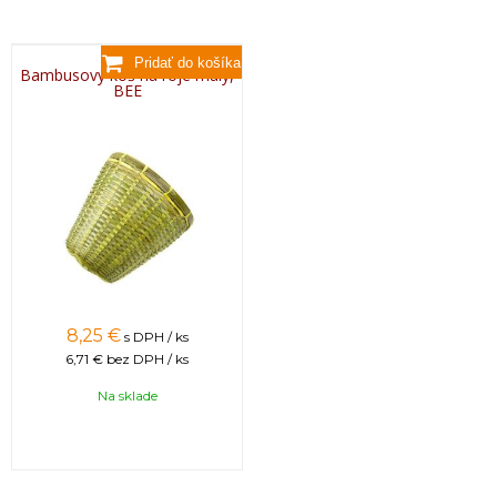
Bambusový kôš na roje malý,
BEE
8,25 €
s DPH / ks
6,71 €
bez DPH / ks
Na sklade