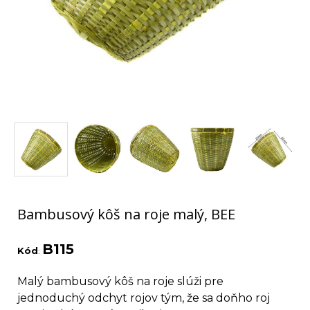
Bambusový kôš na roje malý, BEE
B115
Kód
:
Malý bambusový kôš na roje slúži pre
jednoduchý odchyt rojov tým, že sa doňho roj