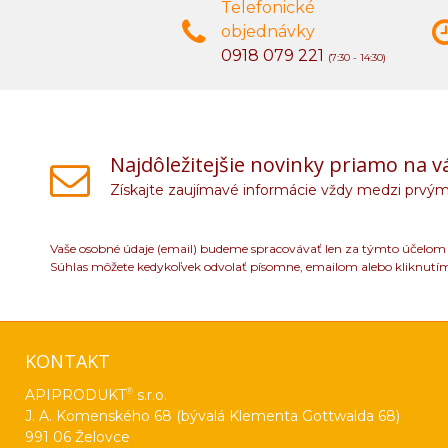
Telefonické
objednávky
0918 079 221
(7:30 - 14:30)
Najdôležitejšie novinky priamo na v
Získajte zaujímavé informácie vždy medzi prvým
Vaše osobné údaje (email) budeme spracovávať len za týmto účelom v
Súhlas môžete kedykoľvek odvolať písomne, emailom alebo kliknutí
KONTAKT
®
APIPRODUKT
s.r.o.
J. A. Komenského 68 (bývalá Klementa Gottwalda 68)
991 06 Želovce