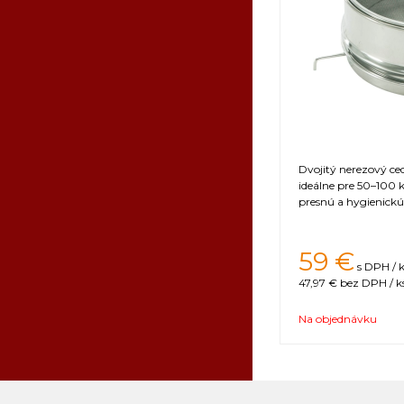
Spôsob bal
Záruka
Dvojitý nerezový c
ideálne pre 50–100 
presnú a hygienickú 
59 €
s DPH / 
47,97 €
bez DPH / k
Na objednávku