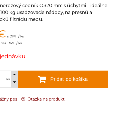
ý nerezový cedník O320 mm s úchytmi – ideálne
–100 kg usadzovacie nádoby, na presnú a
ckú filtráciu medu.
€
s DPH / ks
bez DPH / ks
jednávku
Pridať do košíka
ks
ážny pes
Otázka na produkt