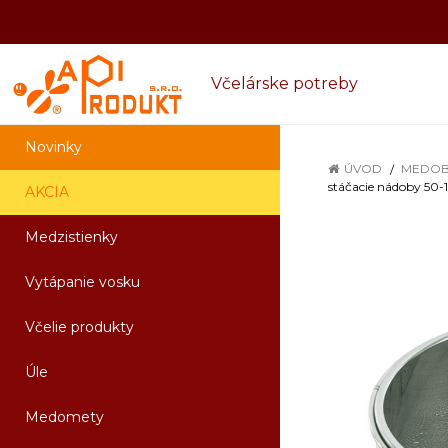
Včelárske potreby
Novinky
ÚVOD
MEDOB
stáčacie nádoby 50-1
AKCIA
Medzistienky
Vytápanie vosku
Včelie produkty
Úle
Medomety