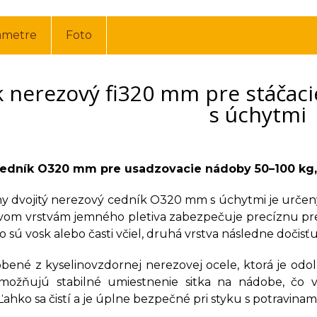
ametre
Foto
 nerezový fi320 mm pre stáčaci
s úchytmi
edník O320 mm pre usadzovacie nádoby 50–100 kg, 
ny dvojitý nerezový cedník O320 mm s úchytmi je urče
vom vrstvám jemného pletiva zabezpečuje precíznu predb
ko sú vosk alebo časti včiel, druhá vrstva následne dočisť
robené z kyselinovzdornej nerezovej ocele, ktorá je od
možňujú stabilné umiestnenie sitka na nádobe, čo 
Ľahko sa čistí a je úplne bezpečné pri styku s potravinami