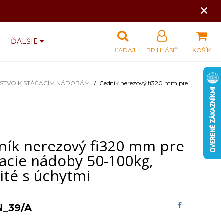
×
ĎALŠIE
HĽADAJ
PRIHLÁSIŤ
KOŠÍK
NSTVO K STÁČACÍM NÁDOBÁM
Cedník nerezový fi320 mm pre
ník nerezový fi320 mm pre
čacie nádoby 50-100kg,
ité s úchytmi
N_39/A