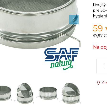
Dvojit
pre 50
hygieni
59
47,97 €
Na ob
Str