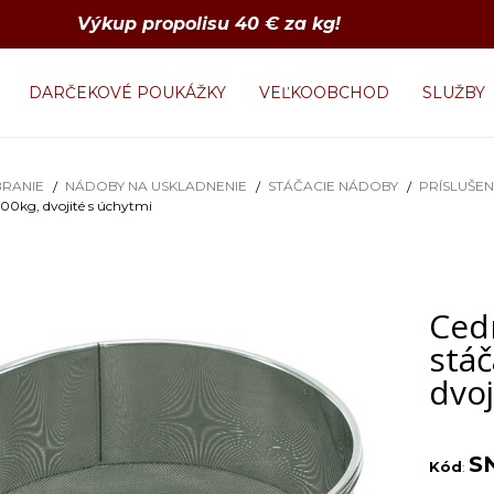
Výkup propolisu 40 € za kg!
DARČEKOVÉ POUKÁŽKY
VEĽKOOBCHOD
SLUŽBY
RANIE
NÁDOBY NA USKLADNENIE
STÁČACIE NÁDOBY
PRÍSLUŠE
00kg, dvojité s úchytmi
Ced
stá
dvoj
S
Kód
: