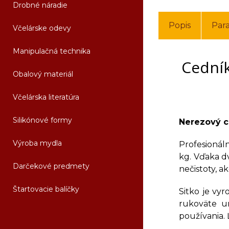
Drobné náradie
Popis
Par
Včelárske odevy
Manipulačná technika
Cedník
Obalový materiál
Včelárska literatúra
Silikónové formy
Nerezový c
Výroba mydla
Profesionál
kg. Vďaka d
Darčekové predmety
nečistoty, a
Štartovacie balíčky
Sitko je vy
rukoväte u
používania. 