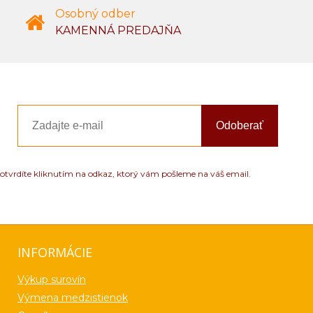
Osobný odber
KAMENNÁ PREDAJŇA
Odoberať
otvrdíte kliknutím na odkaz, ktorý vám pošleme na váš email.
INFORMÁCIE
Výkup surovín
Výmena medzistienok