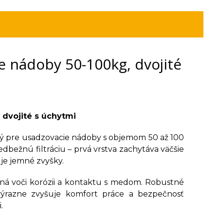
e nádoby 50-100kg, dvojité
dvojité s úchytmi
ný pre usadzovacie nádoby s objemom 50 až 100
ežnú filtráciu – prvá vrstva zachytáva väčšie
uje jemné zvyšky.
olná voči korózii a kontaktu s medom. Robustné
výrazne zvyšuje komfort práce a bezpečnosť
.