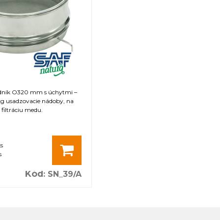
enia
K
2
edník O320 mm s úchytmi –
kg usadzovacie nádoby, na
filtráciu medu.
ks
s
Kód
:
SN_39/A