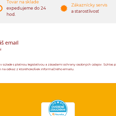
Tovar na sklade
Zákaznícky servis
expedujeme do 24
a starostlivosť
hod.
áš email
i
 súlade s platnou legislatívou a zásadami ochrany osobných údajov. Súhlas p
m na odkaz z ktoréhokoľvek informačného emailu.