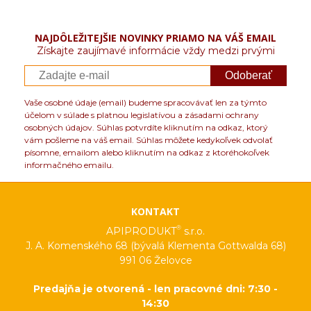
NAJDÔLEŽITEJŠIE NOVINKY PRIAMO NA VÁŠ EMAIL
Získajte zaujímavé informácie vždy medzi prvými
Odoberať
Vaše osobné údaje (email) budeme spracovávať len za týmto
účelom v súlade s platnou legislatívou a zásadami ochrany
osobných údajov. Súhlas potvrdíte kliknutím na odkaz, ktorý
vám pošleme na váš email. Súhlas môžete kedykoľvek odvolať
písomne, emailom alebo kliknutím na odkaz z ktoréhokoľvek
informačného emailu.
KONTAKT
®
APIPRODUKT
s.r.o.
J. A. Komenského 68 (bývalá Klementa Gottwalda 68)
991 06 Želovce
Predajňa je otvorená - len pracovné dni: 7:30 -
14:30