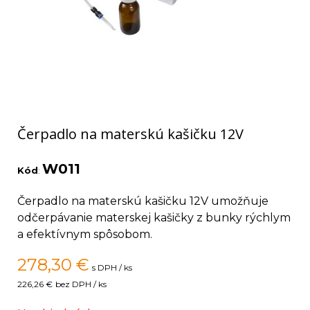
Čerpadlo na materskú kašičku 12V
W011
Kód
:
Čerpadlo na materskú kašičku 12V umožňuje
odčerpávanie materskej kašičky z bunky rýchlym
a efektívnym spôsobom.
278,30
€
s DPH / ks
226,26 €
bez DPH / ks