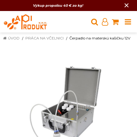
×
Výkup propolisu 40 € za kg!
ÚVOD
PRÁCA NA VČELNICI
Čerpadlo na materskú kašičku 12V