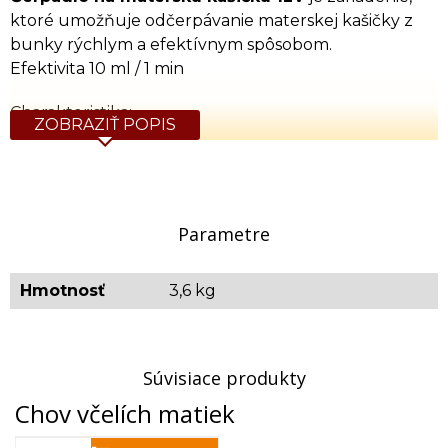
ktoré umožňuje odčerpávanie materskej kašičky z
bunky rýchlym a efektívnym spôsobom.
Efektivita 10 ml / 1 min
Charakteristika:
ZOBRAZIŤ POPIS
Sací výkon 15 W
Rozmer (š x d x v): 280 x 270 x 165 mm
Príslušenstvo:
Parametre
5 ks 100 ml fľaštička
Hmotnosť
3,6 kg
2 ks spájacie hadičky
napájací kábel - svorky 12
sklenená odsávacia koncovka
Súvisiace produkty
Orientačná hmotnosť: 3,6 kg
Chov včelích matiek