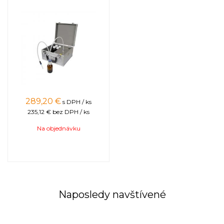
289,20
€
s DPH / ks
235,12 €
bez DPH / ks
Na objednávku
Naposledy navštívené