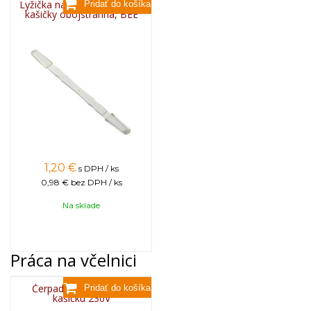
Lyžička na odber materskej
kašičky obojstranná, BEE
1,20
€
s DPH / ks
0,98 €
bez DPH / ks
Na sklade
Práca na včelnici
Čerpadlo na materskú
kašičku 230V