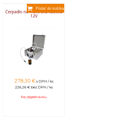
Čerpadlo na materskú kašičku
12V
278,30 €
s DPH / ks
226,26 €
bez DPH / ks
Na objednávku